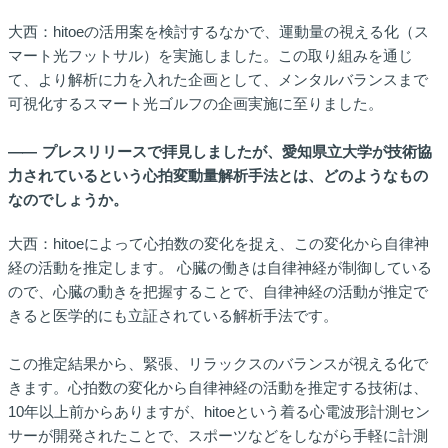
大西：hitoeの活用案を検討するなかで、運動量の視える化（ス
マート光フットサル）を実施しました。この取り組みを通じ
て、より解析に力を入れた企画として、メンタルバランスまで
可視化するスマート光ゴルフの企画実施に至りました。
――
プレスリリースで拝見しましたが、愛知県立大学が技術協
力されているという心拍変動量解析手法とは、どのようなもの
なのでしょうか。
大西：hitoeによって心拍数の変化を捉え、この変化から自律神
経の活動を推定します。 心臓の働きは自律神経が制御している
ので、心臓の動きを把握することで、自律神経の活動が推定で
きると医学的にも立証されている解析手法です。
この推定結果から、緊張、リラックスのバランスが視える化で
きます。心拍数の変化から自律神経の活動を推定する技術は、
10年以上前からありますが、hitoeという着る心電波形計測セン
サーが開発されたことで、スポーツなどをしながら手軽に計測