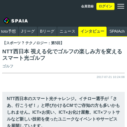
ログイン
会員登録
toto予想
Jリーグ
Bリーグ
ニュース
インタビュー
SPAIAch
【スポーツ ? テクノロジー：第5回】
NTT西日本 視える化でゴルフの楽しみ方を変える
スマート光ゴルフ
ゴルフ
2017-07-21 10:24:08
NTT西日本のスマート光チャレンジ。イチロー選手が「さ
あ、行こうぜ！」と呼びかけるCMでご存知の方も多いかも
しれません。ICT×お笑い、ICT×お化け屋敷、ICT×フットサ
ルなど新しい技術を使ったユニークなイベントやサービス
を展開しています。