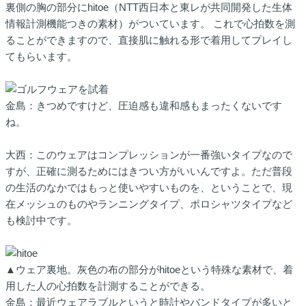
裏側の胸の部分にhitoe（NTT西日本と東レが共同開発した生体
情報計測機能つきの素材）がついています。 これで心拍数を測
ることができますので、直接肌に触れる形で着用してプレイし
てもらいます。
金島：きつめですけど、圧迫感も違和感もまったくないです
ね。
大西：このウェアはコンプレッションが一番強いタイプなので
すが、正確に測るためにはきつい方がいいんですよ。ただ普段
の生活のなかではもっと使いやすいものを、ということで、現
在メッシュのものやランニングタイプ、ポロシャツタイプなど
も検討中です。
▲ウェア裏地。灰色の布の部分がhitoeという特殊な素材で、着
用した人の心拍数を計測することができる。
金島：最近ウェアラブルというと時計やバンドタイプが多いと