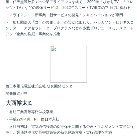
築。任天堂等数多くの企業アライアンスを経て、 2009年「ひかりTV」「フレ
ッツ・TV」などの映像サービ ス、2012年スマートTV事業の立上げに携わる
・アライアンス、新事業・新サービスの開発インキュベーションが専門
・一般社団法人「コトの共創ラボ」の設立に加わり、ハッカソン・ビジネスコ
ンテスト・アクセラレータープログラムなどを多数プロデュースし、スタート
アップ企業の発掘・事業化を推進
西日本電信電話株式会社 研究開発センタ
開発推進担当
大西裕太
氏
・有明工業高等専門学校卒業
・平成22年4月 NTT西日本入社
入社当初は、電気通信設備の保守保全に関する企画・マネジメント業務に従
事し、業務効率化や災害対策等の新規施策立案・実行管理を実施