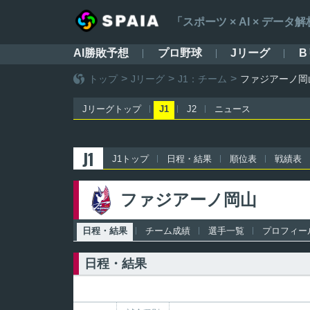
「スポーツ × AI × デ
AI勝敗予想
プロ野球
Jリーグ
B
トップ
Jリーグ
J1：チーム
ファジアーノ岡
Jリーグトップ
J1
J2
ニュース
J1
J1トップ
日程・結果
順位表
戦績表
ファジアーノ岡山
日程・結果
チーム成績
選手一覧
プロフィー
日程・結果