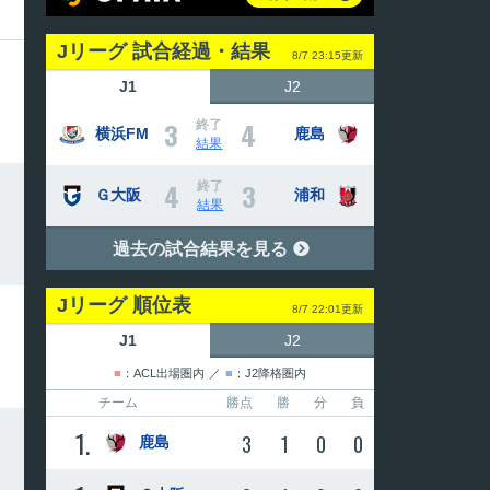
Jリーグ 試合経過・結果
8/7 23:15更新
J1
J2
3
4
終了
横浜FM
鹿島
結果
4
3
終了
Ｇ大阪
浦和
結果
過去の試合結果を見る

Jリーグ 順位表
8/7 22:01更新
J1
J2
■
：ACL出場圏内
／
■
：J2降格圏内
チーム
勝点
勝
分
負
1
3
1
0
0
鹿島