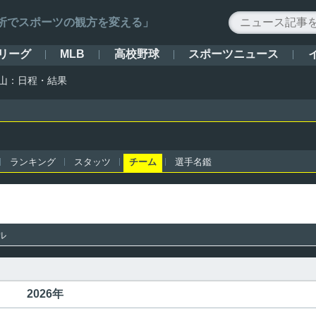
ータ解析でスポーツの観方を変える」
リーグ
高校野球
スポーツニュース
MLB
山：日程・結果
ランキング
スタッツ
チーム
選手名鑑
ル
2026年