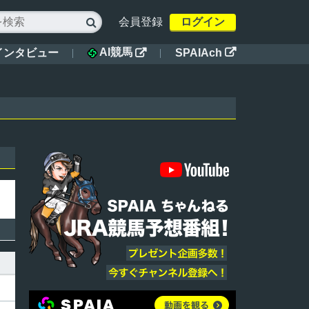
会員登録
ログイン

AI競馬
インタビュー
SPAIAch

