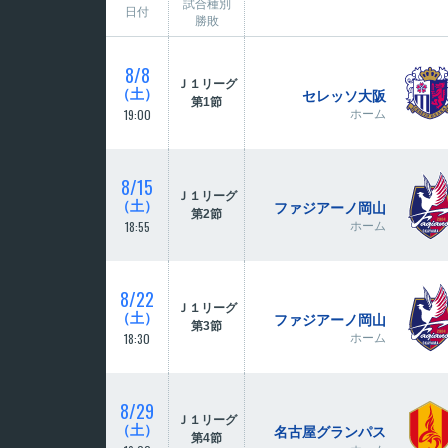
試合種別
日付
勝敗
8/8
Ｊ１リーグ
（土）
セレッソ大阪
第1節
19:00
ホーム
8/15
Ｊ１リーグ
（土）
ファジアーノ岡山
第2節
18:55
ホーム
8/22
Ｊ１リーグ
（土）
ファジアーノ岡山
第3節
18:30
ホーム
8/29
Ｊ１リーグ
（土）
名古屋グランパス
第4節