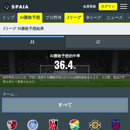
ログイン
会員登録
トップ
AI勝敗予想
プロ野球
Jリーグ
Bリーグ
ニュース
Jリーグ AI勝敗予想結果
J1
J2
AI勝敗予想的中率
36.4
%
（944/2593 試合）
的中率向上のため、予想に使用する機械学習のモデルは随時更新されます。その際、過去の予
想も併せて更新されます。
チーム：
すべて