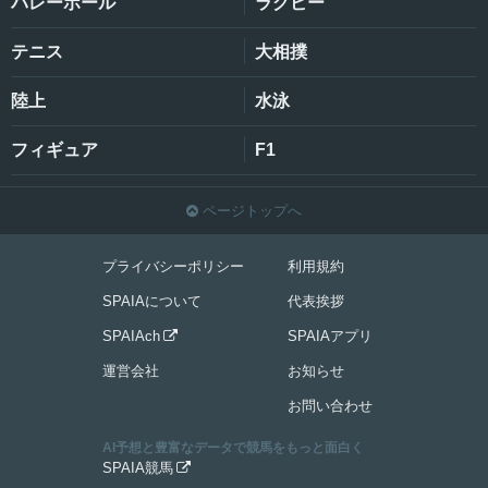
バレーボール
ラグビー
テニス
大相撲
陸上
水泳
フィギュア
F1
ページトップへ

プライバシーポリシー
利用規約
SPAIAについて
代表挨拶
SPAIAch
SPAIAアプリ

運営会社
お知らせ
お問い合わせ
AI予想と豊富なデータで競馬をもっと面白く
SPAIA競馬
