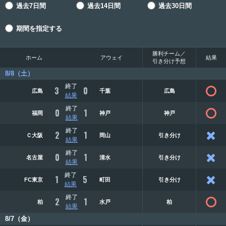
過去7日間
過去14日間
過去30日間
期間を指定する
勝利チーム／
ホーム
アウェイ
結果
引き分け予想
8/8（土）
終了
3
0

広島
千葉
広島
結果
終了
0
1

福岡
神戸
神戸
結果
終了
2
1

Ｃ大阪
岡山
引き分け
結果
終了
0
1

名古屋
清水
引き分け
結果
終了
1
5

FC東京
町田
引き分け
結果
終了
2
1

柏
水戸
柏
結果
8/7（金）