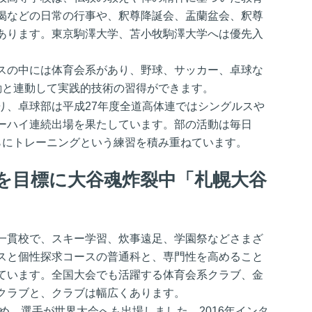
偈などの日常の行事や、釈尊降誕会、盂蘭盆会、釈尊
あります。東京駒澤大学、苫小牧駒澤大学へは優先入
スの中には体育会系があり、野球、サッカー、卓球な
動と連動して実践的技術の習得ができます。
り、卓球部は平成27年度全道高体連ではシングルスや
ーハイ連続出場を果たしています。部の活動は毎日
らにトレーニングという練習を積み重ねています。
を目標に大谷魂炸裂中「札幌大谷
一貫校で、スキー学習、炊事遠足、学園祭などさまざ
スと個性探求コースの普通科と、専門性を高めること
ています。全国大会でも活躍する体育会系クラブ、金
クラブと、クラブは幅広くあります。
始め、選手が世界大会へも出場しました。2016年インタ