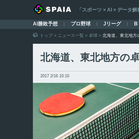
「スポーツ × AI × デ
AI勝敗予想
プロ野球
Jリーグ
B
トップ
>
ニュース一覧
>
卓球
>
北海道、東北地方
北海道、東北地方の
2017 2/16 10:10