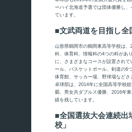
ーハイ北海道予選では団体優勝し、
ています。
文武両道を目指し全
山形県鶴岡市の鶴岡東高等学校は、2
科、体育科、情報科の4つの科があ
に、さまざまなコースが設置されて
ール、バスケットボール、剣道の6
体育館、サッカー場、野球場などさ
卓球部は、2014年に全国高等学校総
覇、男女共ダブルス優勝、2016年
績を残しています。
全国選抜大会連続出
校」