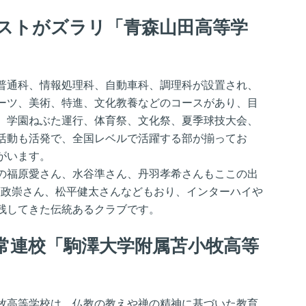
ストがズラリ「青森山田高等学
普通科、情報処理科、自動車科、調理科が設置され、
ーツ、美術、特進、文化教養などのコースがあり、目
、学園ねぶた運行、体育祭、文化祭、夏季球技大会、
活動も活発で、全国レベルで活躍する部が揃ってお
がいます。
の福原愛さん、水谷準さん、丹羽孝希さんもここの出
薗政崇さん、松平健太さんなどもおり、インターハイや
残してきた伝統あるクラブです。
常連校「駒澤大学附属苫小牧高等
牧高等学校は、仏教の教えや禅の精神に基づいた教育