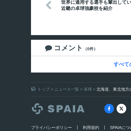
世界に通用する選手も輩出して

近畿の卓球強豪校を紹介
コメント

（0件）
すべて
トップ
>
ニュース一覧
>
卓球
>
北海道、東北地方
プライバシーポリシー
利用規約
SPAIAに