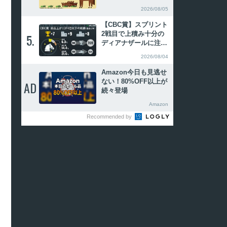
リッド式消去法
2026/08/05
【CBC賞】スプリント
2戦目で上積み十分の
5.
5.
ディアナザールに注
目 「前走上がり3F4
2026/08/04
位以下」の好走率が高
い
Amazon今日も見逃せ
ない！80%OFF以上が
AD
AD
続々登場
Amazon
Recommended by