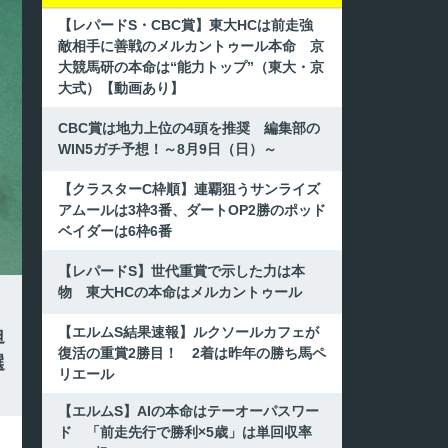
【レパードS・CBC賞】東大HCは前走強
敵相手に善戦のメルカントゥール本命 京
大競馬研の本命は“能力トップ”（東大・京
大式）【動画あり】
CBC賞は地力上位の4頭を推奨 編集部の
WIN5ガチ予想！～8月9日（日）～
【クラスターC枠順】連覇狙うサンライズ
アムールは3枠3番、ダートOP2勝のポッド
ベイダーは6枠6番
【レパードS】世代重賞で示した力は本
物 東大HCの本命はメルカントゥール
【エルムS結果速報】ルクソールカフェが
迫
復活の重賞2勝目！ 2着は昨年の勝ち馬ペ
選
リエール
【エルムS】AIの本命はテーオーパスワー
ド 「前走先行で勝利×5歳」は単回収率