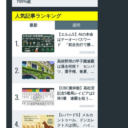
700%超
人気記事ランキング
最新
週間
【エルムS】AIの本命
はテーオーパスワー
1.
1.
ド 「前走先行で勝利
×5歳」は単回収率70
2026/08/08
0%超
高校野球の甲子園連覇
は過去何校？ センバ
2.
2.
ツ、選手権、春夏、夏
春の連続優勝を振り返
2024/08/05
る
【CBC賞枠順】高松宮
記念5着馬レイピアは2
3.
3.
枠3番 連覇を狙うイ
ンビンシブルパパは6
2026/08/07
枠12番
【レパードS】メルカ
ントゥール、ドンエレ
4.
4.
クトスは消し ハイブ