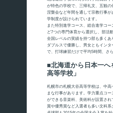
が特色の学校で、三帰礼文、五観の
涅槃会など年間を通して宗教行事が
学制度が設けられています。
また特別進学コース、総合進学コー
ど7つの専門体育から選択し、部活
全国レベルの実績を持つ部も多くあ
ダブルスで優勝し、男女ともインタ
で、打球練習だけで平均5時間、さ
北海道から日本一へ
高等学校」
札幌市の札幌大谷高等学校は、中高
まな行事があります。学力重点コー
ができる音楽科、美術科が設置され
賞や優秀賞など入選者も多い文科系
卓球部も2015年の全国大会入賞を