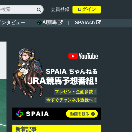
会員登録
ログイン

AI競馬
インタビュー
SPAIAch


新着記事