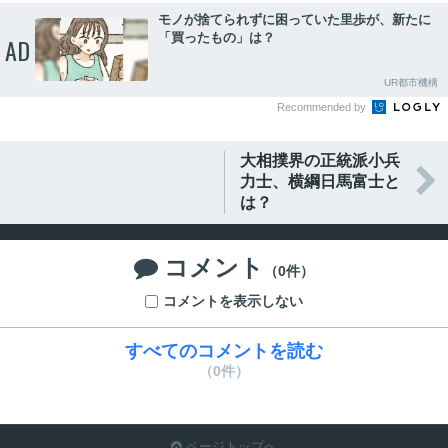
モノが捨てられずに困っていた里歩が、新たに
「買ったもの」は？
AD
UR都市機構
Recommended by
大相撲界の正統派小兵

力士、横綱日馬富士と
は？
コメント

（0件）
コメントを表示しない
すべてのコメントを読む
（0件）
ページトップへ
