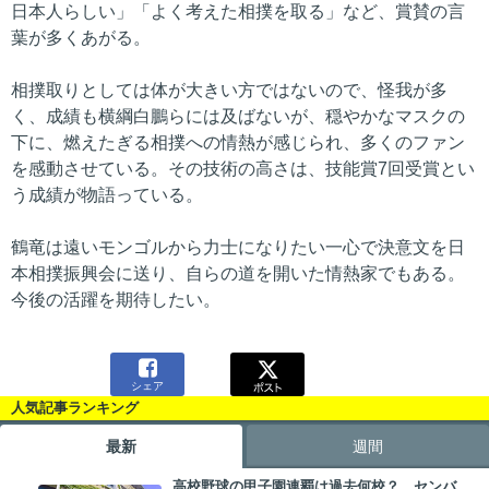
日本人らしい」「よく考えた相撲を取る」など、賞賛の言
葉が多くあがる。
相撲取りとしては体が大きい方ではないので、怪我が多
く、成績も横綱白鵬らには及ばないが、穏やかなマスクの
下に、燃えたぎる相撲への情熱が感じられ、多くのファン
を感動させている。その技術の高さは、技能賞7回受賞とい
う成績が物語っている。
鶴竜は遠いモンゴルから力士になりたい一心で決意文を日
本相撲振興会に送り、自らの道を開いた情熱家でもある。
今後の活躍を期待したい。

シェア
人気記事ランキング
最新
週間
高校野球の甲子園連覇は過去何校？ センバ