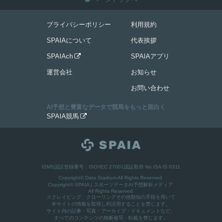
プライバシーポリシー
利用規約
SPAIAについて
代表挨拶
SPAIAch
SPAIAアプリ

運営会社
お知らせ
お問い合わせ
AI予想と豊富なデータで競馬をもっと面白く
SPAIA競馬

ISMS認証登録番号：ISO/IEC 27001認証取得 No.ISA IS 0311
Copyright© Data Stadium All Rights Reserved.
Copyright©
SPAIA | スポーツデータAI予想解析メディア
All Rights Reserved.
スクレイピング、クローリングその他類似の手段を用いて
本サイトの情報を取得し利活用することを禁じます。
サイト内の記事・写真・アーカイブ・ドキュメントなど、
すべてのコンテンツの無断複写・転載を禁じます。