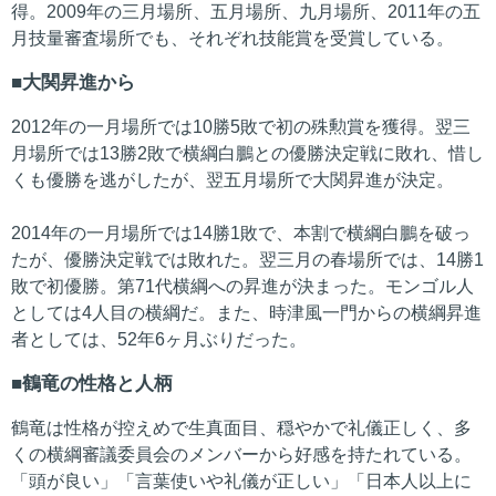
得。2009年の三月場所、五月場所、九月場所、2011年の五
月技量審査場所でも、それぞれ技能賞を受賞している。
大関昇進から
2012年の一月場所では10勝5敗で初の殊勲賞を獲得。翌三
月場所では13勝2敗で横綱白鵬との優勝決定戦に敗れ、惜し
くも優勝を逃がしたが、翌五月場所で大関昇進が決定。
2014年の一月場所では14勝1敗で、本割で横綱白鵬を破っ
たが、優勝決定戦では敗れた。翌三月の春場所では、14勝1
敗で初優勝。第71代横綱への昇進が決まった。モンゴル人
としては4人目の横綱だ。また、時津風一門からの横綱昇進
者としては、52年6ヶ月ぶりだった。
鶴竜の性格と人柄
鶴竜は性格が控えめで生真面目、穏やかで礼儀正しく、多
くの横綱審議委員会のメンバーから好感を持たれている。
「頭が良い」「言葉使いや礼儀が正しい」「日本人以上に