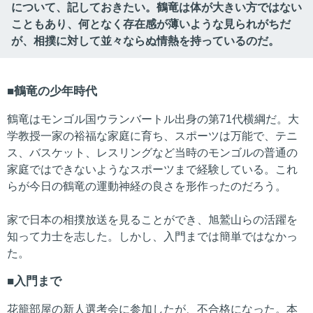
について、記しておきたい。鶴竜は体が大きい方ではない
こともあり、何となく存在感が薄いような見られがちだ
が、相撲に対して並々ならぬ情熱を持っているのだ。
鶴竜の少年時代
鶴竜はモンゴル国ウランバートル出身の第71代横綱だ。大
学教授一家の裕福な家庭に育ち、スポーツは万能で、テニ
ス、バスケット、レスリングなど当時のモンゴルの普通の
家庭ではできないようなスポーツまで経験している。これ
らが今日の鶴竜の運動神経の良さを形作ったのだろう。
家で日本の相撲放送を見ることができ、旭鷲山らの活躍を
知って力士を志した。しかし、入門までは簡単ではなかっ
た。
入門まで
花籠部屋の新人選考会に参加したが、不合格になった。本