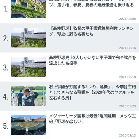
ツ、選手権、春夏、夏春の連続優勝を振り返る
1.
2024/08/05
【高校野球】監督の甲子園通算勝利数ランキン
グ、球史に残る名将たち
2.
2024/08/16
高校野球史上2人しかいない甲子園で完全試合を
達成した名投手
3.
2021/08/18
村上宗隆が打開する2つの「危機」、今季は主砲
としてさらなる飛躍を【2020年代のヤクルトを
4.
左右する男】
2020/05/23
メジャーリーグ開幕は最低2週間延期 メッツ主
砲「野球が恋しい」
5.
2020/03/13