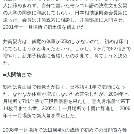
人は諦めきれず、自分で書いたモンゴル語の決意文を父親
の大学の同僚に和訳してもらい、日本相撲振興会会長宛に
送った。会長は井筒親方に相談し、井筒部屋に入門させ、
2001年十一月場所で初土俵を踏ませた。
井筒親方は、鶴竜の体重が65kgしかないので、初めは床山
にでもしようかと考えたという。しかし、3ヶ月で82kgまで
増やし、新弟子検査に合格したのを見て、育てようと決め
た。
大関前まで
鶴竜は真面目で物覚えが良く、日本語も1年で堪能になっ
た。なかなか体重が増加しないため苦労したが、2004年七
月場所で7戦全勝で三段目優勝を果たし、翌九月場所で幕下
14枚目まで出世。2005年十一月場所で十両に昇進し、2006
年十一月場所で新入幕を果たした。
2008年一月場所では11勝4敗の成績で初めての技能賞を獲