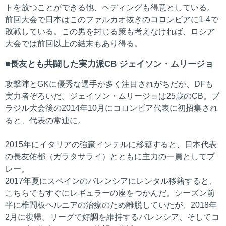
トを放つことができる他、ヘディングも得意としている。
前回大会で日本はこのファルカオ抜きのコロンビアに1-4で
敗戦している。この男を封じる策も考えなければ、ロシア
大会では前回以上の結末もあり得る。
長友とも共闘した実力派CB ジェイソン・ムリージョ
攻撃陣とGKに優秀な選手が多く注目されがちだが、DFも
実力者ぞろいだ。ジェイソン・ムリージョは25歳のCB。ブ
ラジル大会後の2014年10月にコロンビア代表に初招集され
ると、代表の常連に。
2015年にイタリアの強豪インテルに移籍すると、日本代表
の長友佑都（ガラタサライ）とともに主力の一員としてプ
レー。
2017年夏にスペインのバレンシアにレンタル移籍すると、
こちらでもすぐにレギュラーの座をつかんだ。シーズン前
半に椎間板ヘルニアの治療のため離脱していたが、2018年
2月に復帰。リーグで好調を維持するバレンシア、そしてコ