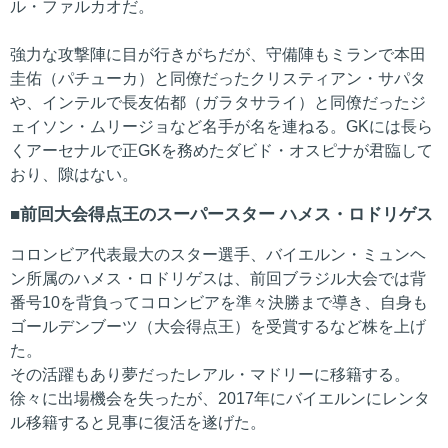
ル・ファルカオだ。
強力な攻撃陣に目が行きがちだが、守備陣もミランで本田
圭佑（パチューカ）と同僚だったクリスティアン・サパタ
や、インテルで長友佑都（ガラタサライ）と同僚だったジ
ェイソン・ムリージョなど名手が名を連ねる。GKには長ら
くアーセナルで正GKを務めたダビド・オスピナが君臨して
おり、隙はない。
前回大会得点王のスーパースター ハメス・ロドリゲス
コロンビア代表最大のスター選手、バイエルン・ミュンヘ
ン所属のハメス・ロドリゲスは、前回ブラジル大会では背
番号10を背負ってコロンビアを準々決勝まで導き、自身も
ゴールデンブーツ（大会得点王）を受賞するなど株を上げ
た。
その活躍もあり夢だったレアル・マドリーに移籍する。
徐々に出場機会を失ったが、2017年にバイエルンにレンタ
ル移籍すると見事に復活を遂げた。