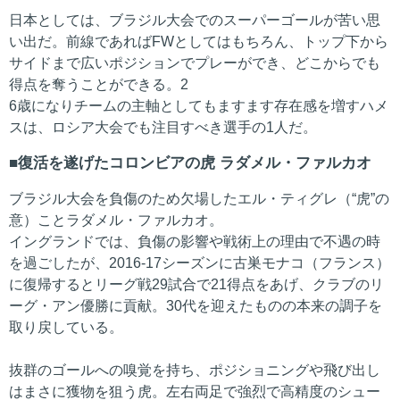
日本としては、ブラジル大会でのスーパーゴールが苦い思
い出だ。前線であればFWとしてはもちろん、トップ下から
サイドまで広いポジションでプレーができ、どこからでも
得点を奪うことができる。2
6歳になりチームの主軸としてもますます存在感を増すハメ
スは、ロシア大会でも注目すべき選手の1人だ。
復活を遂げたコロンビアの虎 ラダメル・ファルカオ
ブラジル大会を負傷のため欠場したエル・ティグレ（“虎”の
意）ことラダメル・ファルカオ。
イングランドでは、負傷の影響や戦術上の理由で不遇の時
を過ごしたが、2016-17シーズンに古巣モナコ（フランス）
に復帰するとリーグ戦29試合で21得点をあげ、クラブのリ
ーグ・アン優勝に貢献。30代を迎えたものの本来の調子を
取り戻している。
抜群のゴールへの嗅覚を持ち、ポジショニングや飛び出し
はまさに獲物を狙う虎。左右両足で強烈で高精度のシュー