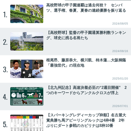
高校野球の甲子園連覇は過去何校？ センバ
ツ、選手権、春夏、夏春の連続優勝を振り返る
1.
2024/08/05
【高校野球】監督の甲子園通算勝利数ランキン
グ、球史に残る名将たち
2.
2024/08/16
根尾昂、藤原恭大、横川凱、柿木蓮…大阪桐蔭
「最強世代」の現在地
3.
2025/01/20
【北九州記念】高速決着必至の“2週目開催” 2
つのキーワードからアンクルクロスが浮上
4.
2026/07/01
【スパーキングレディーカップ枠順】名古屋大
賞典勝ち馬アピーリングルックは4枠4番 2年
5.
ぶりにダート参戦のカピリナは8枠10番