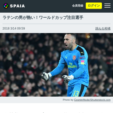
ログイン
会員登録
ラテンの男が熱い！ワールドカップ注目選手
2018 3/14 09:59
跳ねる柑橘
Photo by
CosminIftode/Shutterstock.com