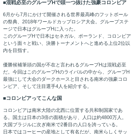
混戦必至のグループHで頭一つ抜けた強豪コロンビア
6月から7月にかけて開催される世界最高峰のフットボール
の祭典、2018年ワールドカップロシア大会。グループステ
ージで日本はグループHに入った。
このグループHで日本はセネガル、ポーランド、コロンビア
という面々と戦い、決勝トーナメントへと進める上位2位以
内を目指す。
優勝候補筆頭の国が不在と言われるグループHは混戦必至
だ。今回はこのグループHのライバルの中から、グループH
最強にして大会のダークホースと目される南米の強豪コロ
ンビア、そして注目選手4人を紹介する。
コロンビアってこんな国
コロンビアは南米大陸の北西に位置する共和制国家であ
る。国土は日本の3倍の面積があり、人口は約4800万人。
大国ブラジルに次ぎ南米で2番目の人口を誇っている。
日本ではコーヒーの産地として有名だが、南米らしくサッ