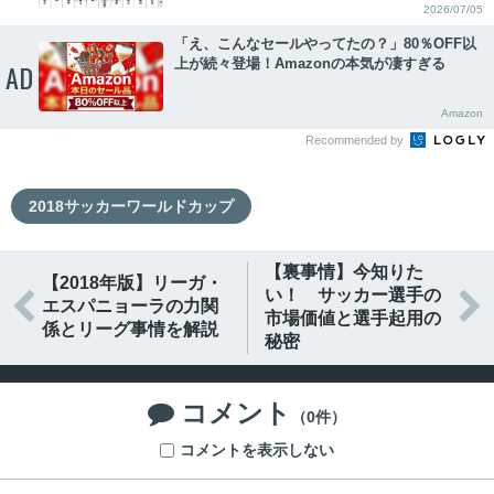
2026/07/05
「え、こんなセールやってたの？」80％OFF以
上が続々登場！Amazonの本気が凄すぎる
AD
Amazon
Recommended by
2018サッカーワールドカップ
【裏事情】今知りた
【2018年版】リーガ・
い！ サッカー選手の


エスパニョーラの力関
市場価値と選手起用の
係とリーグ事情を解説
秘密
コメント

（0件）
コメントを表示しない