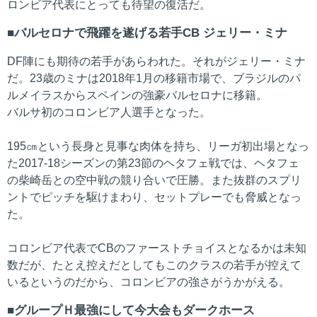
ロンビア代表にとっても待望の復活だ。
バルセロナで飛躍を遂げる若手CB ジェリー・ミナ
DF陣にも期待の若手があらわれた。それがジェリー・ミナ
だ。23歳のミナは2018年1月の移籍市場で、ブラジルのパ
ルメイラスからスペインの強豪バルセロナに移籍。
バルサ初のコロンビア人選手となった。
195㎝という長身と見事な肉体を持ち、リーガ初出場となっ
た2017-18シーズンの第23節のヘタフェ戦では、ヘタフェ
の柴崎岳との空中戦の競り合いで圧勝。また抜群のスプリ
ントでピッチを駆けまわり、セットプレーでも脅威となっ
た。
コロンビア代表でCBのファーストチョイスとなるかは未知
数だが、たとえ控えだとしてもこのクラスの若手が控えて
いるというのだから、コロンビアの強さがうかがえる。
グループＨ最強にして今大会もダークホース