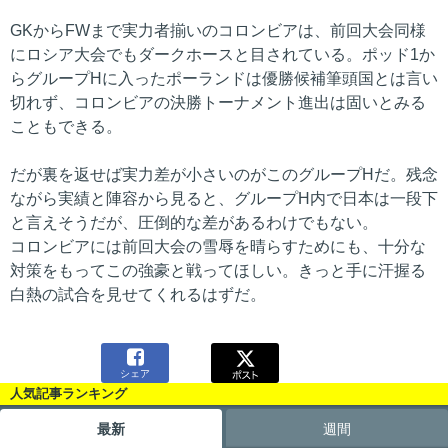
GKからFWまで実力者揃いのコロンビアは、前回大会同様
にロシア大会でもダークホースと目されている。ポッド1か
らグループHに入ったポーランドは優勝候補筆頭国とは言い
切れず、コロンビアの決勝トーナメント進出は固いとみる
こともできる。
だが裏を返せば実力差が小さいのがこのグループHだ。残念
ながら実績と陣容から見ると、グループH内で日本は一段下
と言えそうだが、圧倒的な差があるわけでもない。
コロンビアには前回大会の雪辱を晴らすためにも、十分な
対策をもってこの強豪と戦ってほしい。きっと手に汗握る
白熱の試合を見せてくれるはずだ。

シェア
人気記事ランキング
最新
週間