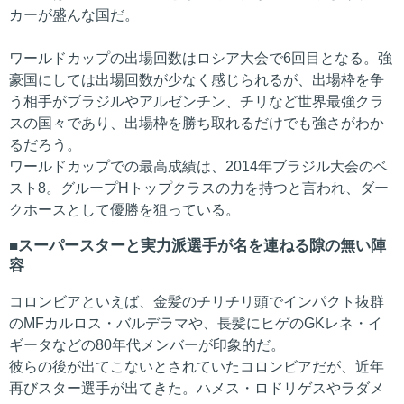
カーが盛んな国だ。
ワールドカップの出場回数はロシア大会で6回目となる。強
豪国にしては出場回数が少なく感じられるが、出場枠を争
う相手がブラジルやアルゼンチン、チリなど世界最強クラ
スの国々であり、出場枠を勝ち取れるだけでも強さがわか
るだろう。
ワールドカップでの最高成績は、2014年ブラジル大会のベ
スト8。グループHトップクラスの力を持つと言われ、ダー
クホースとして優勝を狙っている。
スーパースターと実力派選手が名を連ねる隙の無い陣
容
コロンビアといえば、金髪のチリチリ頭でインパクト抜群
のMFカルロス・バルデラマや、長髪にヒゲのGKレネ・イ
ギータなどの80年代メンバーが印象的だ。
彼らの後が出てこないとされていたコロンビアだが、近年
再びスター選手が出てきた。ハメス・ロドリゲスやラダメ