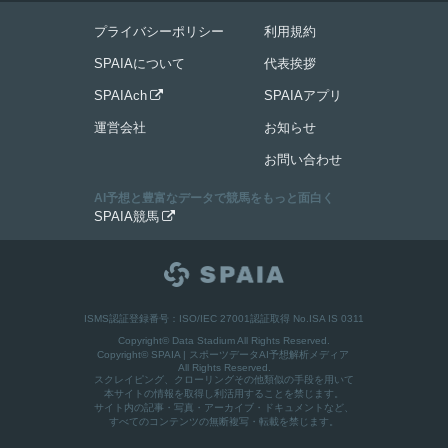
プライバシーポリシー
利用規約
SPAIAについて
代表挨拶
SPAIAch
SPAIAアプリ

運営会社
お知らせ
お問い合わせ
AI予想と豊富なデータで競馬をもっと面白く
SPAIA競馬

ISMS認証登録番号：ISO/IEC 27001認証取得 No.ISA IS 0311
Copyright© Data Stadium All Rights Reserved.
Copyright©
SPAIA | スポーツデータAI予想解析メディア
All Rights Reserved.
スクレイピング、クローリングその他類似の手段を用いて
本サイトの情報を取得し利活用することを禁じます。
サイト内の記事・写真・アーカイブ・ドキュメントなど、
すべてのコンテンツの無断複写・転載を禁じます。