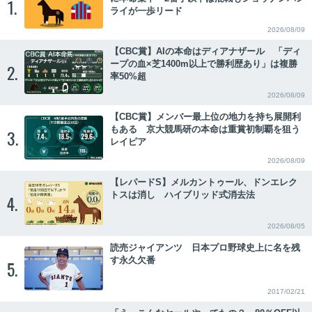
1.
ライが一歩リード
2026/08/09
【CBC賞】AIの本命はディアナザール 「ディ
ープの血×芝1400m以上で勝利歴あり」は複勝
2.
率50%超
2026/08/09
【CBC賞】メンバー最上位の地力を持ち展開利
もある 京大競馬研の本命は重賞初制覇を狙う
3.
レイピア
2026/08/09
【レパードS】メルカントゥール、ドンエレク
トスは消し ハイブリッド式消去法
4.
2026/08/05
読売ジャイアンツ 日本プロ野球史上に名を残
す永久欠番
5.
2017/02/21