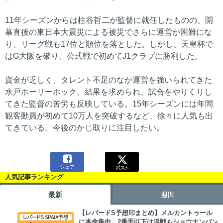
11年シーズンからは柱谷哲二が監督に就任したものの、開
幕直後の東日本大震災による被災でさらに運営が困難にな
り、リーグ戦も17位と順位を落とした。しかし、天皇杯で
はG大阪を破り、公式戦で初めてJ1クラブに勝利した。
資金が乏しく、タレント不足のなか運営を強いられてきた
水戸ホーリーホック。結果を求められ、試合をやりくりし
てきた監督の苦労も反映している。15年シーズンには年間
観客動員が初めて10万人を突破するなど、徐々に人気も出
てきている。今後のかじ取りに注目したい。

シェア
人気記事ランキング
最新
週間
【レパードS予想印まとめ】メルカントゥール
に本命集中 2番手以下は混戦もショウナンバン