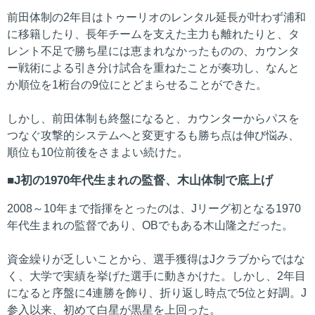
前田体制の2年目はトゥーリオのレンタル延長が叶わず浦和
に移籍したり、長年チームを支えた主力も離れたりと、タ
レント不足で勝ち星には恵まれなかったものの、カウンタ
ー戦術による引き分け試合を重ねたことが奏功し、なんと
か順位を1桁台の9位にとどまらせることができた。
しかし、前田体制も終盤になると、カウンターからパスを
つなぐ攻撃的システムへと変更するも勝ち点は伸び悩み、
順位も10位前後をさまよい続けた。
J初の1970年代生まれの監督、木山体制で底上げ
2008～10年まで指揮をとったのは、Jリーグ初となる1970
年代生まれの監督であり、OBでもある木山隆之だった。
資金繰りが乏しいことから、選手獲得はJクラブからではな
く、大学で実績を挙げた選手に動きかけた。しかし、2年目
になると序盤に4連勝を飾り、折り返し時点で5位と好調。J
参入以来、初めて白星が黒星を上回った。