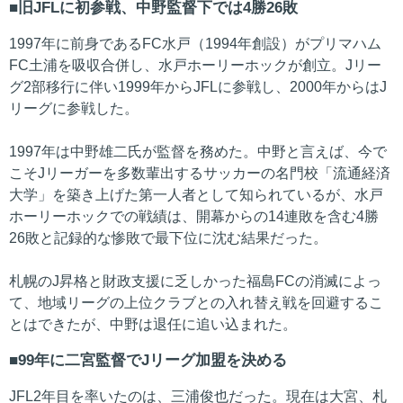
旧JFLに初参戦、中野監督下では4勝26敗
1997年に前身であるFC水戸（1994年創設）がプリマハム
FC土浦を吸収合併し、水戸ホーリーホックが創立。Jリー
グ2部移行に伴い1999年からJFLに参戦し、2000年からはJ
リーグに参戦した。
1997年は中野雄二氏が監督を務めた。中野と言えば、今で
こそJリーガーを多数輩出するサッカーの名門校「流通経済
大学」を築き上げた第一人者として知られているが、水戸
ホーリーホックでの戦績は、開幕からの14連敗を含む4勝
26敗と記録的な惨敗で最下位に沈む結果だった。
札幌のJ昇格と財政支援に乏しかった福島FCの消滅によっ
て、地域リーグの上位クラブとの入れ替え戦を回避するこ
とはできたが、中野は退任に追い込まれた。
99年に二宮監督でJリーグ加盟を決める
JFL2年目を率いたのは、三浦俊也だった。現在は大宮、札