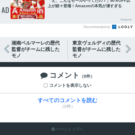
「え、こんなセールやってたの？」80％OFF以
上が続々登場！Amazonの本気が凄すぎる
AD
Amazon
Recommended by
湘南ベルマーレの歴代
東京ヴェルディの歴代


監督がチームに残した
監督がチームに残した
モノ
モノ
コメント

（0件）
コメントを表示しない
すべてのコメントを読む
（0件）
ページトップへ
