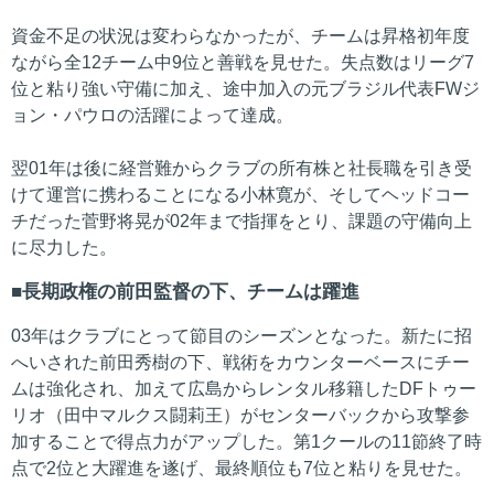
資金不足の状況は変わらなかったが、チームは昇格初年度
ながら全12チーム中9位と善戦を見せた。失点数はリーグ7
位と粘り強い守備に加え、途中加入の元ブラジル代表FWジ
ョン・パウロの活躍によって達成。
翌01年は後に経営難からクラブの所有株と社長職を引き受
けて運営に携わることになる小林寛が、そしてヘッドコー
チだった菅野将晃が02年まで指揮をとり、課題の守備向上
に尽力した。
長期政権の前田監督の下、チームは躍進
03年はクラブにとって節目のシーズンとなった。新たに招
へいされた前田秀樹の下、戦術をカウンターベースにチー
ムは強化され、加えて広島からレンタル移籍したDFトゥー
リオ（田中マルクス闘莉王）がセンターバックから攻撃参
加することで得点力がアップした。第1クールの11節終了時
点で2位と大躍進を遂げ、最終順位も7位と粘りを見せた。