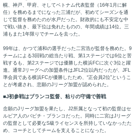
幌、神戸、甲府、そしてベトナム代表監督（16年1月に解
任）を務めるまでになった三浦だが、初めてシーズンを通
じて監督を務めたのが水戸だった。財政的にも不安定な中
で戦い抜き、最下位は免れたものの、年間成績は14位。三
浦もまた1年限りでチームを去った。
99年は、かつて浦和の選手だった二宮浩が監督を務めた。9
チームによる3回戦の総当たり戦、第1ステージでは6位と苦
戦するも、第2ステージでは優勝した横浜FCに次ぐ3位と躍
進。通常Jリーグへの加盟条件はJFL2位以内だったが、JFL
準会員である横浜FCが優勝したため、“正会員2位”というこ
とが考慮され、悲願のJリーグ加盟が認められた。
J初参戦はブランコ監督、粘りの守備で善戦
念願のJリーグ加盟を果たし、J2所属となって初の監督はセ
ルビア人のバビチ・ブランコだった。同時に二宮はJリーグ
の監督として必要なS級ライセンスを所持していなかったた
め、コーチとしてチームを支えることになった。