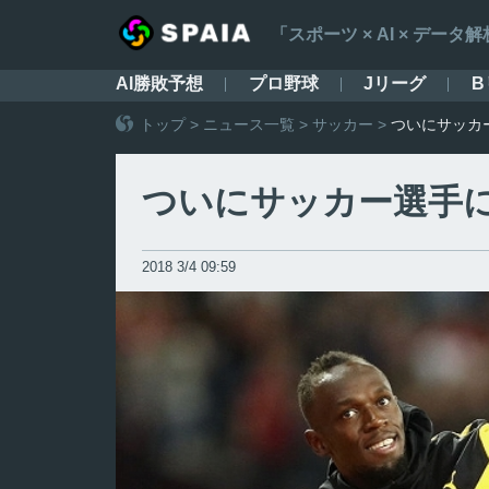
「スポーツ × AI × デ
AI勝敗予想
プロ野球
Jリーグ
B
トップ
>
ニュース一覧
>
サッカー
>
ついにサッカ
ついにサッカー選手に
2018 3/4 09:59