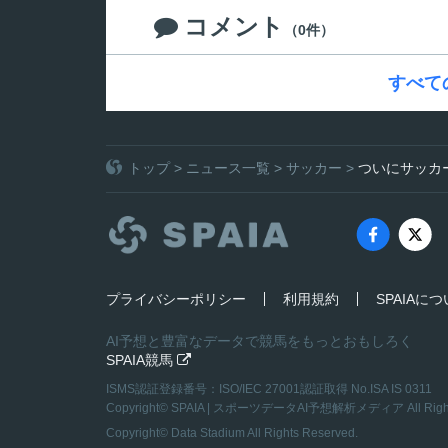
コメント

（0件）
すべて
トップ
>
ニュース一覧
>
サッカー
>
ついにサッカ
プライバシーポリシー
利用規約
SPAIAに
AI予想と豊富なデータで競馬をもっとおもしろく
SPAIA競馬

ISMS認証登録番号：ISO/IEC 27001認証取得 No.ISA IS 0311
Copyright©
SPAIA | スポーツデータAI予想解析メディア
All Rig
Copyright© Data Stadium All Rights Reserved.