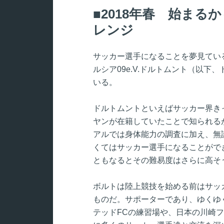
2018年春 始ま
レンジ
サッカー選手になることを夢見ている
ルシア09e.V.ドルトムント（以
いる。
ドルトムントといえばサッカー界き
ヤンが在籍していたことで知られる
アルでは身体能力の調査に加え、無
くてはサッカー選手になることがで
ともなるとその難易度はさらに高そ
ボルトは陸上競技を始める前はサッ
ものだ。サポーターであり、ゆくゆ
テッドFCの練習場や、日本の川崎