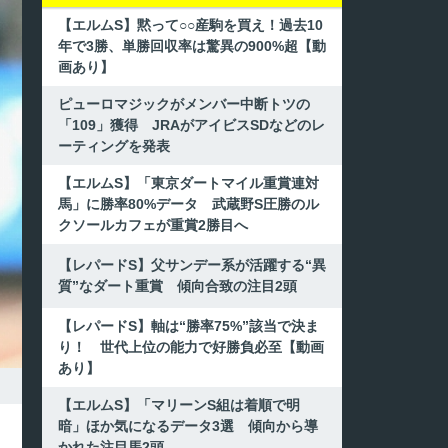
【エルムS】黙って○○産駒を買え！過去10
年で3勝、単勝回収率は驚異の900%超【動
画あり】
ピューロマジックがメンバー中断トツの
「109」獲得 JRAがアイビスSDなどのレ
ーティングを発表
【エルムS】「東京ダートマイル重賞連対
馬」に勝率80%データ 武蔵野S圧勝のル
クソールカフェが重賞2勝目へ
【レパードS】父サンデー系が活躍する“異
質”なダート重賞 傾向合致の注目2頭
【レパードS】軸は“勝率75%”該当で決ま
り！ 世代上位の能力で好勝負必至【動画
あり】
【エルムS】「マリーンS組は着順で明
暗」ほか気になるデータ3選 傾向から導
かれた注目馬2頭