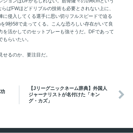
ションはDFかもしれない。筋骨隆々の196cmという
ならばFWほどドリブルの技術も必要とされない上に、
陣に侵入してくる選手に思い切りフルスピードで迫る
0mを9秒58で走ってくる。こんな恐ろしい存在がいて良
力を活かしてのセットプレーも強そうだ。DFであって
でもらいたい。
見せるのか、要注目だ。
【Jリーグニックネーム辞典】外国人
成功

ジャーナリストが名付けた「キン
グ・カズ」