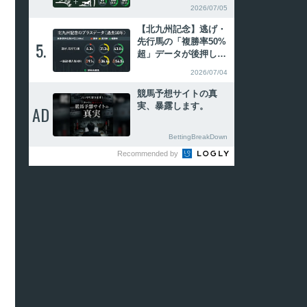
以内で勝利」は連対率
2026/07/05
50%
【北九州記念】逃げ・
先行馬の「複勝率50%
5.
5.
超」データが後押し
東大HCの本命はフリ
2026/07/04
ッカージャブ
競馬予想サイトの真
実、暴露します。
AD
AD
BettingBreakDown
Recommended by