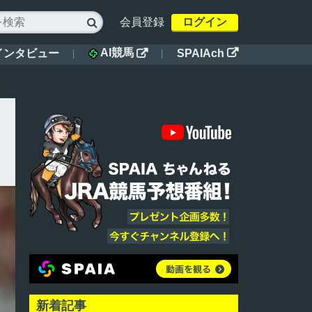
会員登録
ログイン

AI競馬
インタビュー
SPAIAch


新着記事