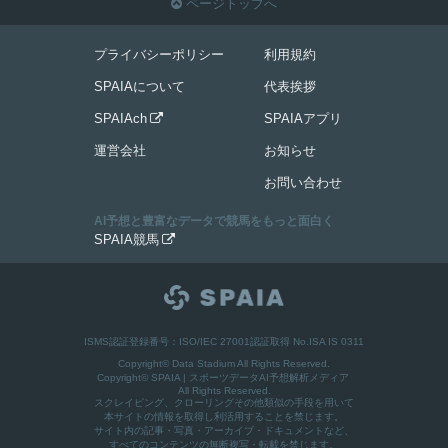
ページトップへ

プライバシーポリシー
利用規約
SPAIAについて
代表挨拶
SPAIAch
SPAIAアプリ

運営会社
お知らせ
お問い合わせ
AI予想と豊富なデータで競馬をもっと面白く
SPAIA競馬

ISMS認証登録番号：ISO/IEC 27001認証取得 No.ISA IS 0311
Copyright© Data Stadium All Rights Reserved.
Copyright©
SPAIA | スポーツデータAI予想解析メディア
All Rights Reserved.
スクレイピング、クローリングその他類似の手段を用いて
本サイトの情報を取得し利活用することを禁じます。
サイト内の記事・写真・アーカイブ・ドキュメントなど、
すべてのコンテンツの無断複写・転載を禁じます。