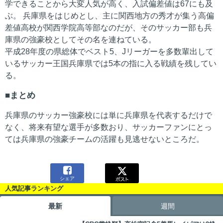
学できることから大変人気が高く、入試偏差値は67にも及
ぶ。 兵庫県をはじめとし、主に関西地方の秀才が集う高偏
差値高校が関西学院高等部なのだが、そのサッカー部も兵
庫県の強豪校としてその名を連ねている。
平成28年度の県総体でベスト5、Jリーガーを多数輩出して
いるサッカー王国兵庫県では5本の指に入る戦績を残してい
る。
まとめ
兵庫県のサッカー強豪校には単に兵庫県を代表するだけで
なく、将来有望な選手が多数おり、サッカーファンにとっ
ては兵庫県の強豪チームの活躍も見逃せないところだ。

シェア
人気記事ランキング
最新
週間