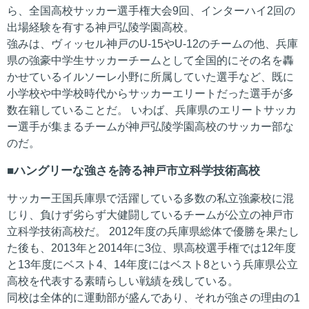
ら、全国高校サッカー選手権大会9回、インターハイ2回の
出場経験を有する神戸弘陵学園高校。
強みは、ヴィッセル神戸のU-15やU-12のチームの他、兵庫
県の強豪中学生サッカーチームとして全国的にその名を轟
かせているイルソーレ小野に所属していた選手など、既に
小学校や中学校時代からサッカーエリートだった選手が多
数在籍していることだ。 いわば、兵庫県のエリートサッカ
ー選手が集まるチームが神戸弘陵学園高校のサッカー部な
のだ。
ハングリーな強さを誇る神戸市立科学技術高校
サッカー王国兵庫県で活躍している多数の私立強豪校に混
じり、負けず劣らず大健闘しているチームが公立の神戸市
立科学技術高校だ。 2012年度の兵庫県総体で優勝を果たし
た後も、2013年と2014年に3位、県高校選手権では12年度
と13年度にベスト4、14年度にはベスト8という兵庫県公立
高校を代表する素晴らしい戦績を残している。
同校は全体的に運動部が盛んであり、それが強さの理由の1