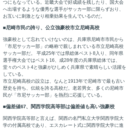
つにもなっている。近畿大会で好成績を残したり、国大会
へ出場するような優秀な選手がサッカー部に限らずおり、
お互いに刺激となり相乗効果を生んでいるのだ。
尼崎市民の誇り、公立強豪校市立尼崎高校
強豪校として忘れていけないのは、兵庫県尼崎市市民から
「市尼サッカー部」の略称で親しまれている市立尼崎高校
サッカー部だ。 平成25年では県総体ベスト8入り、同年県
選手権大会ではベスト16、成28年度の兵庫県総体では、
堂々のベスト4と強豪がひしめく兵庫県で素晴らしい活躍を
している。
市立尼崎高校の設立は、なんと1913年で尼崎市で最も古い
歴史を持ち、伝統を誇る高校だ。老若男女、多くの尼崎市
民が「市尼サッカー部」を熱烈に応援している。
偏差値67、関西学院高等部は偏差値も高い強豪校
関西学院高等部と言えば、関西の名門私立大学関西学院大
学の付属高校であり、エスカレート式に関西学院大学に進