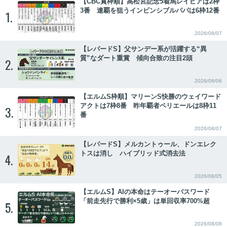
【CBC賞枠順】高松宮記念5着馬レイピアは2枠
3番 連覇を狙うインビンシブルパパは6枠12番
1.
2026/08/07
【レパードS】父サンデー系が活躍する“異
質”なダート重賞 傾向合致の注目2頭
2.
2026/08/06
【エルムS枠順】マリーンS快勝のウェイワード
アクトは7枠8番 昨年覇者ペリエールは8枠11
3.
番
2026/08/07
【レパードS】メルカントゥール、ドンエレク
トスは消し ハイブリッド式消去法
4.
2026/08/05
【エルムS】AIの本命はテーオーパスワード
「前走先行で勝利×5歳」は単回収率700%超
5.
2026/08/08