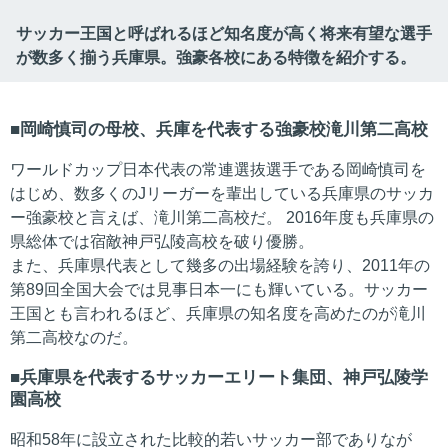
サッカー王国と呼ばれるほど知名度が高く将来有望な選手
が数多く揃う兵庫県。強豪各校にある特徴を紹介する。
岡崎慎司の母校、兵庫を代表する強豪校滝川第二高校
ワールドカップ日本代表の常連選抜選手である岡崎慎司を
はじめ、数多くのJリーガーを輩出している兵庫県のサッカ
ー強豪校と言えば、滝川第二高校だ。 2016年度も兵庫県の
県総体では宿敵神戸弘陵高校を破り優勝。
また、兵庫県代表として幾多の出場経験を誇り、2011年の
第89回全国大会では見事日本一にも輝いている。サッカー
王国とも言われるほど、兵庫県の知名度を高めたのが滝川
第二高校なのだ。
兵庫県を代表するサッカーエリート集団、神戸弘陵学
園高校
昭和58年に設立された比較的若いサッカー部でありなが