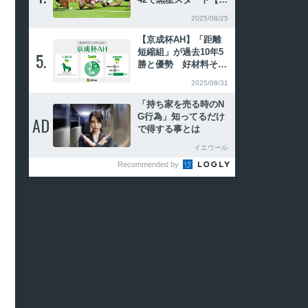
ールドカップ2025イン
2025/08/25
グランド大会】
【京成杯AH】「距離
短縮組」が過去10年5
5.
5.
勝と優勢 好材料そろ
うコントラポストが浮
2025/08/31
上
「持ち家を売る時のN
G行為」知ってるだけ
AD
AD
で得する事とは
イエウール
Recommended by