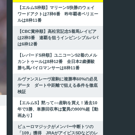
【エルムS枠順】マリーンS快勝のウェイ
ワードアクトは7枠8番 昨年覇者ペリエー
ルは8枠11番
【CBC賞枠順】高松宮記念5着馬レイピア
は2枠3番 連覇を狙うインビンシブルパパ
は6枠12番
【レパードS枠順】ユニコーンS2着のメル
カントゥールは8枠12番 全日本2歳優駿
勝ち馬パイロマンサーは8枠11番
ルヴァンスレーヴ産駒に複勝率60%の必見
データ ダート中距離で狙える条件を徹底
検証
【エルムS】黙って○○産駒を買え！過去10
年で3勝、単勝回収率は驚異の900%超【動
画あり】
ピューロマジックがメンバー中断トツの
「109」獲得 JRAがアイビスSDなどのレ