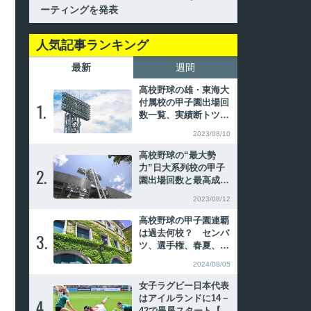
ーティングを発表
人気記事ランキング
最新
週間
高校野球の雄・東海大
付属校の甲子園出場回
1.
1.
数一覧、実績断トツの
相模
2023/08/10
高校野球の“最大勢
力”日大系列校の甲子
2.
2.
園出場回数と最高成
績、主なOB
2023/08/12
高校野球の甲子園連覇
は過去何校？ センバ
3.
3.
ツ、選手権、春夏、夏
春の連続優勝を振り返
2024/08/05
る
女子ラグビー日本代表
はアイルランドに14－
4.
4.
42で黒星スタート【ワ