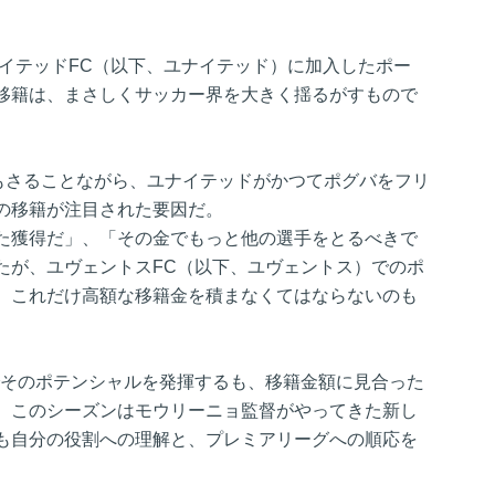
ナイテッドFC（以下、ユナイテッド）に加入したポー
移籍は、まさしくサッカー界を大きく揺るがすもので
さもさることながら、ユナイテッドがかつてポグバをフリ
の移籍が注目された要因だ。
た獲得だ」、「その金でもっと他の選手をとるべきで
たが、ユヴェントスFC（以下、ユヴェントス）でのポ
、これだけ高額な移籍金を積まなくてはならないのも
所でそのポテンシャルを発揮するも、移籍金額に見合った
、このシーズンはモウリーニョ監督がやってきた新し
も自分の役割への理解と、プレミアリーグへの順応を