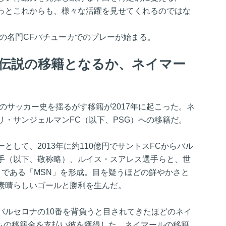
っとこれからも、様々な活躍を見せてくれるのではな
コの名門CFパチューカでのプレーが始まる。
りは伝説の移籍となるか、ネイマー
でのサッカー史を揺るがす移籍が2017年に起こった。ネ
リ・サンジェルマンFC（以下、PSG）への移籍だ。
として、2013年に約110億円でサントスFCからバル
手（以下、敬称略）、ルイス・スアレス選手らと、世
）である「MSN」を形成。目を疑うほどの鮮やかさと
素晴らしいゴールと勝利を生んだ。
バルセロナの10番を背負うと目されてきたほどのネイ
円もの移籍金を支払い彼を獲得した。ネイマールの移籍