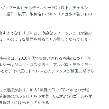
、リヴァプール）からチェルシーFC（以下、チェルシ
レス選手（以下、敬称略）のキャリアは少々苦いもの
出すようなドリブルと、冷静なフィニッシュ力が魅力
は、そのような場面を観ることが難しくなってしまっ
移籍金は、2010年代で失敗とされる移籍の1つとして
ルシーはジエゴ・コスタ選手、アルバロ・モラタ選手
いるが、その度にトーレスとのジンクスが槍玉に挙げら
は定評があり、加入2年目のCLのFCバルセロナ戦
補筆頭のバルセロナを下す美しい1対1でのゴールを挙
勝負強さには光るものがある。