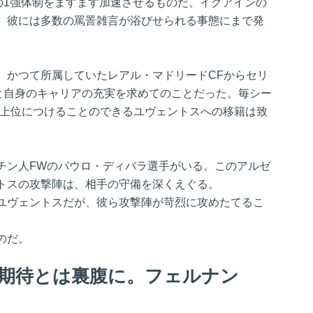
の1強体制をますます加速させるものだ。イグアインの
、彼には多数の罵詈雑言が浴びせられる事態にまで発
。かつて所属していたレアル・マドリードCFからセリ
と自身のキャリアの充実を求めてのことだった。毎シー
も上位につけることのできるユヴェントスへの移籍は致
チン人FWのパウロ・ディバラ選手がいる。このアルゼ
トスの攻撃陣は、相手の守備を深くえぐる。
ユヴェントスだが、彼ら攻撃陣が苛烈に攻めたてるこ
のだ。
た期待とは裏腹に。フェルナン