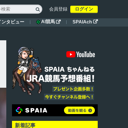
会員登録
ログイン

AI競馬
インタビュー
SPAIAch


新着記事