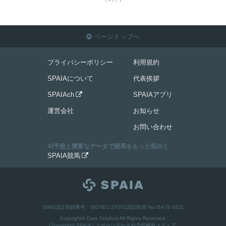
ページトップへ

プライバシーポリシー
利用規約
SPAIAについて
代表挨拶
SPAIAch
SPAIAアプリ

運営会社
お知らせ
お問い合わせ
AI予想と豊富なデータで競馬をもっと面白く
SPAIA競馬

ISMS認証登録番号：ISO/IEC 27001認証取得 No.ISA IS 0311
Copyright© Data Stadium All Rights Reserved.
Copyright©
SPAIA | スポーツデータAI予想解析メディア