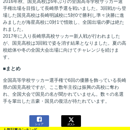
2016年秋、国見高校は6年ぶりの全国高等学校サッカー選
手権出場を目指して長崎県予選を戦いました。3回戦から登
場した国見高校は長崎明誠校に5対0で勝利し準々決勝に進
みましたが海星高校に0対1で惜敗し、全国出場の夢は絶た
れました。
2017年に入り長崎県高校サッカー新人戦が行われました
が、国見高校は3回戦で姿を消す結果となりました。夏の高
校総体や冬の全国大会出場に向けてチャレンジを続けま
す。
まとめ
全国高等学校サッカー選手権で6回の優勝を飾っている長崎
県の国見高校ですが、ここ数年主役は振興の高校に奪わ
れ、全国大会で国見の名が聞かれていません。数々の名選
手を輩出した古豪・国見の復活が待たれています。

シェア
人気記事ランキング