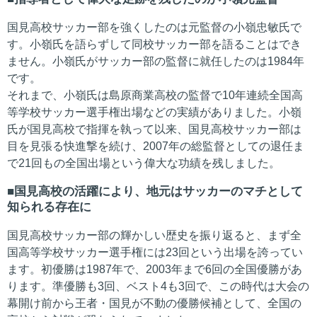
国見高校サッカー部を強くしたのは元監督の小嶺忠敏氏で
す。小嶺氏を語らずして同校サッカー部を語ることはでき
ません。小嶺氏がサッカー部の監督に就任したのは1984年
です。
それまで、小嶺氏は島原商業高校の監督で10年連続全国高
等学校サッカー選手権出場などの実績がありました。小嶺
氏が国見高校で指揮を執って以来、国見高校サッカー部は
目を見張る快進撃を続け、2007年の総監督としての退任ま
で21回もの全国出場という偉大な功績を残しました。
国見高校の活躍により、地元はサッカーのマチとして
知られる存在に
国見高校サッカー部の輝かしい歴史を振り返ると、まず全
国高等学校サッカー選手権には23回という出場を誇ってい
ます。初優勝は1987年で、2003年まで6回の全国優勝があ
ります。準優勝も3回、ベスト4も3回で、この時代は大会の
幕開け前から王者・国見が不動の優勝候補として、全国の