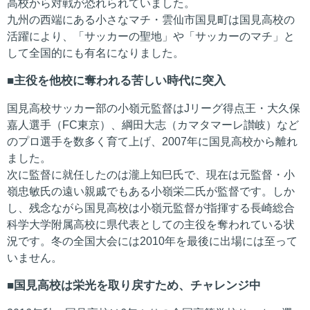
高校から対戦が恐れられていました。
九州の西端にある小さなマチ・雲仙市国見町は国見高校の
活躍により、「サッカーの聖地」や「サッカーのマチ」と
して全国的にも有名になりました。
主役を他校に奪われる苦しい時代に突入
国見高校サッカー部の小嶺元監督はJリーグ得点王・大久保
嘉人選手（FC東京）、綱田大志（カマタマーレ讃岐）など
のプロ選手を数多く育て上げ、2007年に国見高校から離れ
ました。
次に監督に就任したのは瀧上知巳氏で、現在は元監督・小
嶺忠敏氏の遠い親戚でもある小嶺栄二氏が監督です。しか
し、残念ながら国見高校は小嶺元監督が指揮する長崎総合
科学大学附属高校に県代表としての主役を奪われている状
況です。冬の全国大会には2010年を最後に出場には至って
いません。
国見高校は栄光を取り戻すため、チャレンジ中