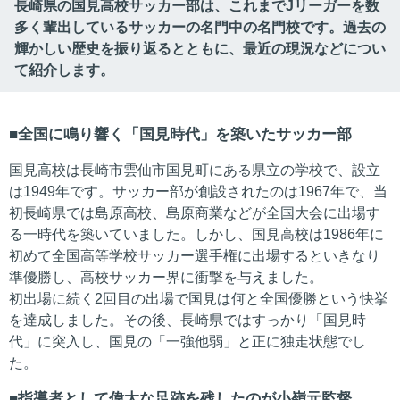
長崎県の国見高校サッカー部は、これまでJリーガーを数
多く輩出しているサッカーの名門中の名門校です。過去の
輝かしい歴史を振り返るとともに、最近の現況などについ
て紹介します。
全国に鳴り響く「国見時代」を築いたサッカー部
国見高校は長崎市雲仙市国見町にある県立の学校で、設立
は1949年です。サッカー部が創設されたのは1967年で、当
初長崎県では島原高校、島原商業などが全国大会に出場す
る一時代を築いていました。しかし、国見高校は1986年に
初めて全国高等学校サッカー選手権に出場するといきなり
準優勝し、高校サッカー界に衝撃を与えました。
初出場に続く2回目の出場で国見は何と全国優勝という快挙
を達成しました。その後、長崎県ではすっかり「国見時
代」に突入し、国見の「一強他弱」と正に独走状態でし
た。
指導者として偉大な足跡を残したのが小嶺元監督