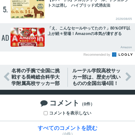
トスは消し ハイブリッド式消去法
5.
2026/08/05
「え、こんなセールやってたの？」80％OFF以
上が続々登場！Amazonの本気が凄すぎる
AD
Amazon
Recommended by
名将の手腕で全国に挑
ルーテル学院高校サッ


戦する長崎総合科学大
カー部は、歴史が浅い
学附属高校サッカー部
ものの全国出場4回！
コメント

（0件）
コメントを表示しない
すべてのコメントを読む
（0件）