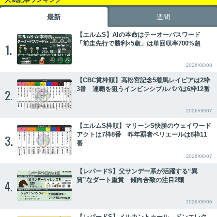
最新
週間
【エルムS】AIの本命はテーオーパスワード
「前走先行で勝利×5歳」は単回収率700%超
1.
2026/08/08
【CBC賞枠順】高松宮記念5着馬レイピアは2枠
3番 連覇を狙うインビンシブルパパは6枠12番
2.
2026/08/07
【エルムS枠順】マリーンS快勝のウェイワード
アクトは7枠8番 昨年覇者ペリエールは8枠11
3.
番
2026/08/07
【レパードS】父サンデー系が活躍する“異
質”なダート重賞 傾向合致の注目2頭
4.
2026/08/06
【レパードS】メルカントゥール、ドンエレク