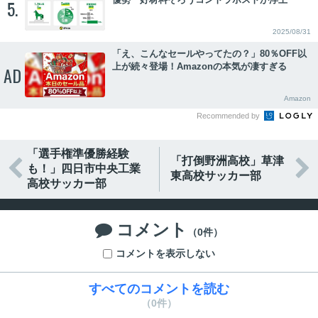
5.
2025/08/31
「え、こんなセールやってたの？」80％OFF以
上が続々登場！Amazonの本気が凄すぎる
AD
Amazon
Recommended by
「選手権準優勝経験
「打倒野洲高校」草津


も！」四日市中央工業
東高校サッカー部
高校サッカー部
コメント

（0件）
コメントを表示しない
すべてのコメントを読む
（0件）