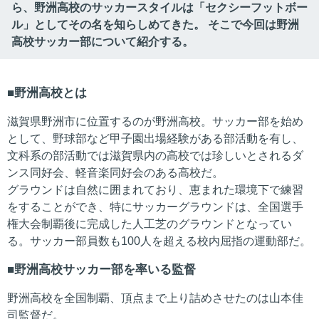
ら、野洲高校のサッカースタイルは「セクシーフットボー
ル」としてその名を知らしめてきた。 そこで今回は野洲
高校サッカー部について紹介する。
野洲高校とは
滋賀県野洲市に位置するのが野洲高校。サッカー部を始め
として、野球部など甲子園出場経験がある部活動を有し、
文科系の部活動では滋賀県内の高校では珍しいとされるダ
ンス同好会、軽音楽同好会のある高校だ。
グラウンドは自然に囲まれており、恵まれた環境下で練習
をすることができ、特にサッカーグラウンドは、全国選手
権大会制覇後に完成した人工芝のグラウンドとなってい
る。サッカー部員数も100人を超える校内屈指の運動部だ。
野洲高校サッカー部を率いる監督
野洲高校を全国制覇、頂点まで上り詰めさせたのは山本佳
司監督だ。