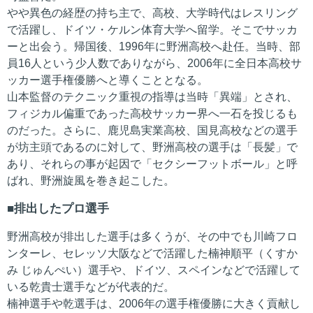
やや異色の経歴の持ち主で、高校、大学時代はレスリング
で活躍し、ドイツ・ケルン体育大学へ留学。そこでサッカ
ーと出会う。帰国後、1996年に野洲高校へ赴任。当時、部
員16人という少人数でありながら、2006年に全日本高校サ
ッカー選手権優勝へと導くこととなる。
山本監督のテクニック重視の指導は当時「異端」とされ、
フィジカル偏重であった高校サッカー界へ一石を投じるも
のだった。さらに、鹿児島実業高校、国見高校などの選手
が坊主頭であるのに対して、野洲高校の選手は「長髪」で
あり、それらの事が起因で「セクシーフットボール」と呼
ばれ、野洲旋風を巻き起こした。
排出したプロ選手
野洲高校が排出した選手は多くうが、その中でも川崎フロ
ンターレ、セレッソ大阪などで活躍した楠神順平（くすか
み じゅんぺい）選手や、ドイツ、スペインなどで活躍して
いる乾貴士選手などが代表的だ。
楠神選手や乾選手は、2006年の選手権優勝に大きく貢献し