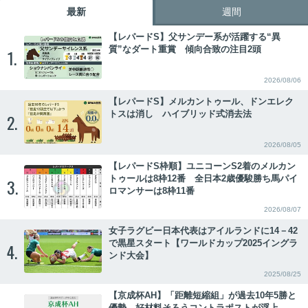
最新
週間
【レパードS】父サンデー系が活躍する“異
質”なダート重賞 傾向合致の注目2頭
1.
2026/08/06
【レパードS】メルカントゥール、ドンエレク
トスは消し ハイブリッド式消去法
2.
2026/08/05
【レパードS枠順】ユニコーンS2着のメルカン
トゥールは8枠12番 全日本2歳優駿勝ち馬パイ
3.
ロマンサーは8枠11番
2026/08/07
女子ラグビー日本代表はアイルランドに14－42
で黒星スタート【ワールドカップ2025イングラ
4.
ンド大会】
2025/08/25
【京成杯AH】「距離短縮組」が過去10年5勝と
優勢 好材料そろうコントラポストが浮上