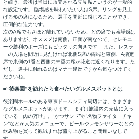
と続き、最後は当日に販売される立見席というのが一般的
な設定です。 臨場感を味わいたい人はS席。リングを見上
げる形の席になるため、選手を間近に感じることができ、
圧倒的な迫力です。
次のA席でもさほど離れていないため、どの席でも臨場感は
ありますが、オススメは南側。正面が南なので、セレモニ
ーや勝利のポーズにもピッタリの向きです。 また、レスラ
ーの入場を間近に見たければ北側S席の両端と東側、A指定
席で東側の1番と西側の末番の席が花道に近くなります。た
だし、選手に触れるのはマナー違反ですから気をつけてく
ださいね。
“後楽園”を訪れたら食べたいグルメスポットとは
後楽園ホールのある東京ドームシティ周辺には、さまざま
なグルメスポットがあります。 まずは施設内の売店に入っ
ている「肉の万世」。“かつサンド”や“名物ファイターチキ
ン”などが人気のメニューで、ビールやレモンサワーなどの
飲み物を買って観戦すれば盛り上がること間違いなしで
す。