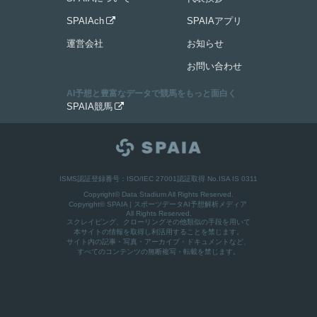
SPAIAch
SPAIAアプリ

運営会社
お知らせ
お問い合わせ
AI予想と豊富なデータで競馬をもっと面白く
SPAIA競馬

ISMS認証登録番号：ISO/IEC 27001認証取得 No.ISA IS 0311
Copyright© Data Stadium All Rights Reserved.
Copyright©
SPAIA | スポーツデータAI予想解析メディア
All Rights Reserved.
スクレイピング、クローリングその他類似の手段を用いて
本サイトの情報を取得し利活用することを禁じます。
サイト内の記事・写真・アーカイブ・ドキュメントなど、
すべてのコンテンツの無断複写・転載を禁じます。