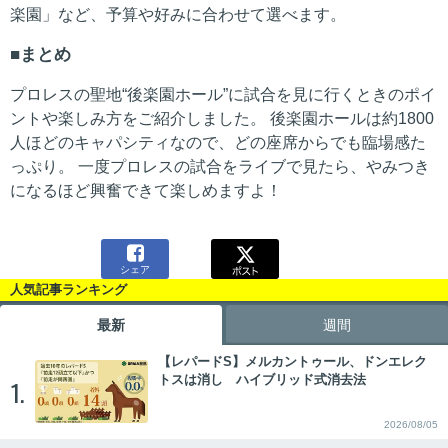
楽園」など、予算や好みに合わせて選べます。
まとめ
プロレスの聖地“後楽園ホール”に試合を見に行くときのポイ
ントや楽しみ方をご紹介しました。 後楽園ホールは約1800
人ほどのキャパシティなので、どの座席からでも臨場感た
っぷり。 一度プロレスの試合をライブで見たら、やみつき
になるほど興奮できて楽しめますよ！

シェア
人気記事ランキング
最新
週間
【レパードS】メルカントゥール、ドンエレク
トスは消し ハイブリッド式消去法
1.
2026/08/05