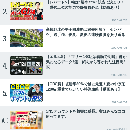
【レパードS】軸は“勝率75%”該当で決まり！
世代上位の能力で好勝負必至【動画あり】
2.
2026/08/05
高校野球の甲子園連覇は過去何校？ センバ
ツ、選手権、春夏、夏春の連続優勝を振り返る
3.
2024/08/05
【エルムS】「マリーンS組は着順で明暗」ほか
気になるデータ3選 傾向から導かれた注目馬2
4.
頭
2026/08/05
【CBC賞】複勝率80%で軸に最適！夏の中京芝
1200m重賞で狙いたい特注血統【動画あり】
5.
2026/08/04
SNSアカウントを着実に成長。実はみんなココ
使ってます。
AD
Dreaw合同会社