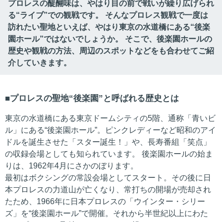
プロレスの醍醐味は、やはり目の前で戦いが繰り広げられ
る“ライブ”での観戦です。 そんなプロレス観戦で一度は
訪れたい聖地といえば、やはり東京の水道橋にある“後楽
園ホール”ではないでしょうか。 そこで、後楽園ホールの
歴史や観戦の方法、周辺のスポットなどをも合わせてご紹
介していきます。
プロレスの聖地“後楽園”と呼ばれる歴史とは
東京の水道橋にある東京ドームシティの5階、通称「青いビ
ル」にある“後楽園ホール”。ピンクレディーなど昭和のアイ
ドルを誕生させた「スター誕生！」や、長寿番組「笑点」
の収録会場としても知られています。 後楽園ホールの始ま
りは、1962年4月にさかのぼります。
最初はボクシングの常設会場としてスタート。その後に日
本プロレスの力道山が亡くなり、常打ちの開場が売却され
たため、1966年に日本プロレスの「ウインター・シリー
ズ」を“後楽園ホール”で開催。それから半世紀以上にわた