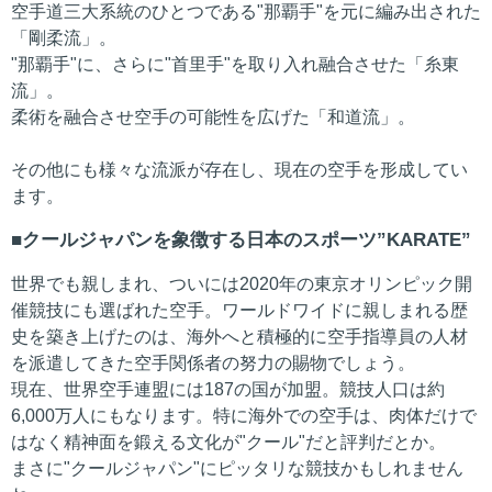
空手道三大系統のひとつである"那覇手"を元に編み出された
「剛柔流」。
"那覇手"に、さらに"首里手"を取り入れ融合させた「糸東
流」。
柔術を融合させ空手の可能性を広げた「和道流」。
その他にも様々な流派が存在し、現在の空手を形成してい
ます。
クールジャパンを象徴する日本のスポーツ”KARATE”
世界でも親しまれ、ついには2020年の東京オリンピック開
催競技にも選ばれた空手。ワールドワイドに親しまれる歴
史を築き上げたのは、海外へと積極的に空手指導員の人材
を派遣してきた空手関係者の努力の賜物でしょう。
現在、世界空手連盟には187の国が加盟。競技人口は約
6,000万人にもなります。特に海外での空手は、肉体だけで
はなく精神面を鍛える文化が"クール"だと評判だとか。
まさに"クールジャパン"にピッタリな競技かもしれません