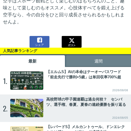
空手はスポーツ観戦として楽しむのはもちろんのこと、趣
味として楽しむのもオススメ。心技体すべてを鍛え上げる
空手なら、今の自分をひと回り成長させられるかもしれま
せんよ。

シェア
人気記事ランキング
最新
週間
【エルムS】AIの本命はテーオーパスワード
「前走先行で勝利×5歳」は単回収率700%超
1.
2026/08/08
高校野球の甲子園連覇は過去何校？ センバ
ツ、選手権、春夏、夏春の連続優勝を振り返る
2.
2024/08/05
【レパードS】メルカントゥール、ドンエレク