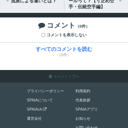
流派による違いとは？
ールって？【寸止め空
手・伝統空手編】
コメント

（0件）
コメントを表示しない
すべてのコメントを読む
（0件）
ページトップへ

プライバシーポリシー
利用規約
SPAIAについて
代表挨拶
SPAIAch
SPAIAアプリ

運営会社
お知らせ
お問い合わせ