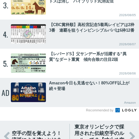
トスは消し ハイブリッド式消去法
3.
2026/08/05
【CBC賞枠順】高松宮記念5着馬レイピアは2枠
3番 連覇を狙うインビンシブルパパは6枠12番
4.
2026/08/07
【レパードS】父サンデー系が活躍する“異
質”なダート重賞 傾向合致の注目2頭
5.
2026/08/06
Amazon今日も見逃せない！80%OFF以上が
続々登場
AD
Amazon
Recommended by
東京オリンピックで採
空手の型を覚えよう！
用された伝統空手のル

