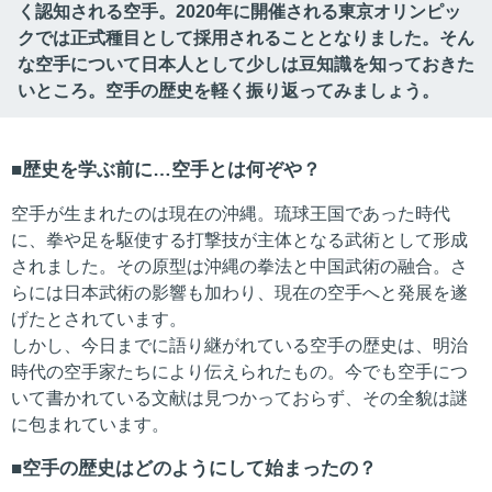
く認知される空手。2020年に開催される東京オリンピッ
クでは正式種目として採用されることとなりました。そん
な空手について日本人として少しは豆知識を知っておきた
いところ。空手の歴史を軽く振り返ってみましょう。
歴史を学ぶ前に…空手とは何ぞや？
空手が生まれたのは現在の沖縄。琉球王国であった時代
に、拳や足を駆使する打撃技が主体となる武術として形成
されました。その原型は沖縄の拳法と中国武術の融合。さ
らには日本武術の影響も加わり、現在の空手へと発展を遂
げたとされています。
しかし、今日までに語り継がれている空手の歴史は、明治
時代の空手家たちにより伝えられたもの。今でも空手につ
いて書かれている文献は見つかっておらず、その全貌は謎
に包まれています。
空手の歴史はどのようにして始まったの？