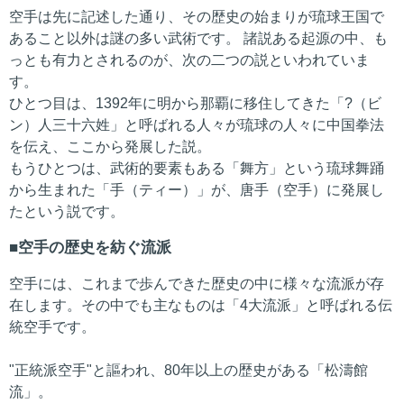
空手は先に記述した通り、その歴史の始まりが琉球王国で
あること以外は謎の多い武術です。 諸説ある起源の中、も
っとも有力とされるのが、次の二つの説といわれていま
す。
ひとつ目は、1392年に明から那覇に移住してきた「?（ビ
ン）人三十六姓」と呼ばれる人々が琉球の人々に中国拳法
を伝え、ここから発展した説。
もうひとつは、武術的要素もある「舞方」という琉球舞踊
から生まれた「手（ティー）」が、唐手（空手）に発展し
たという説です。
空手の歴史を紡ぐ流派
空手には、これまで歩んできた歴史の中に様々な流派が存
在します。その中でも主なものは「4大流派」と呼ばれる伝
統空手です。
"正統派空手"と謳われ、80年以上の歴史がある「松濤館
流」。