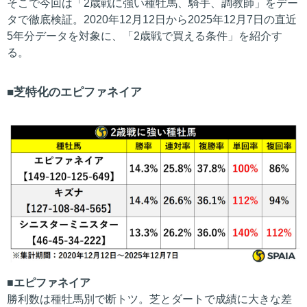
そこで今回は「2歳戦に強い種牡馬、騎手、調教師」をデー
タで徹底検証。2020年12月12日から2025年12月7日の直近
5年分データを対象に、「2歳戦で買える条件」を紹介す
る。
芝特化のエピファネイア
■エピファネイア
勝利数は種牡馬別で断トツ。芝とダートで成績に大きな差