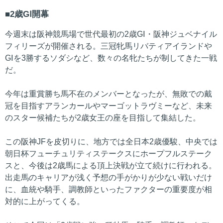
2歳GⅠ開幕
今週末は阪神競馬場で世代最初の2歳GⅠ・阪神ジュベナイル
フィリーズが開催される。三冠牝馬リバティアイランドや
GⅠを3勝するソダシなど、数々の名牝たちが制してきた一戦
だ。
今年は重賞勝ち馬不在のメンバーとなったが、無敗での戴
冠を目指すアランカールやマーゴットラヴミーなど、未来
のスター候補たちが2歳女王の座を目指して集結した。
この阪神JFを皮切りに、地方では全日本2歳優駿、中央では
朝日杯フューチュリティステークスにホープフルステーク
スと、今後は2歳馬による頂上決戦が立て続けに行われる。
出走馬のキャリアが浅く予想の手がかりが少ない戦いだけ
に、血統や騎手、調教師といったファクターの重要度が相
対的に上がってくる。