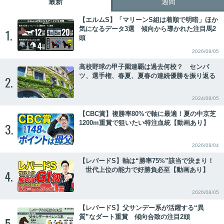
最新
週間
【エルムS】「マリーンS組は着順で明暗」ほか
気になるデータ3選 傾向から導かれた注目馬2
1.
頭
2026/08/05
高校野球の甲子園連覇は過去何校？ センバ
ツ、選手権、春夏、夏春の連続優勝を振り返る
2.
2024/08/05
【CBC賞】複勝率80%で軸に最適！夏の中京芝
1200m重賞で狙いたい特注血統【動画あり】
3.
2026/08/04
【レパードS】軸は“勝率75%”該当で決まり！
世代上位の能力で好勝負必至【動画あり】
4.
2026/08/05
【レパードS】父サンデー系が活躍する“異
質”なダート重賞 傾向合致の注目2頭
5.