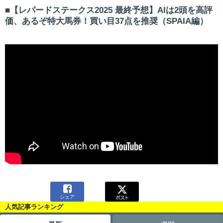
【レパードステークス2025 最終予想】AIは2頭を高評
価、あるぞ特大馬券！買い目37点を推奨（SPAIA編）

シェア
人気記事ランキング