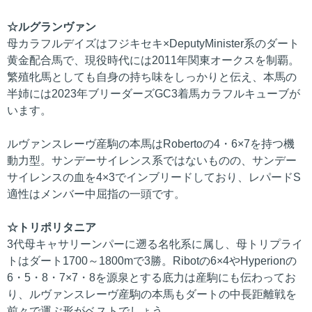
☆ルグランヴァン
母カラフルデイズはフジキセキ×DeputyMinister系のダート
黄金配合馬で、現役時代には2011年関東オークスを制覇。
繁殖牝馬としても自身の持ち味をしっかりと伝え、本馬の
半姉には2023年ブリーダーズGC3着馬カラフルキューブが
います。
ルヴァンスレーヴ産駒の本馬はRobertoの4・6×7を持つ機
動力型。サンデーサイレンス系ではないものの、サンデー
サイレンスの血を4×3でインブリードしており、レパードS
適性はメンバー中屈指の一頭です。
☆トリポリタニア
3代母キャサリーンパーに遡る名牝系に属し、母トリプライ
トはダート1700～1800mで3勝。Ribotの6×4やHyperionの
6・5・8・7×7・8を源泉とする底力は産駒にも伝わってお
り、ルヴァンスレーヴ産駒の本馬もダートの中長距離戦を
前々で運ぶ形がベストでしょう。