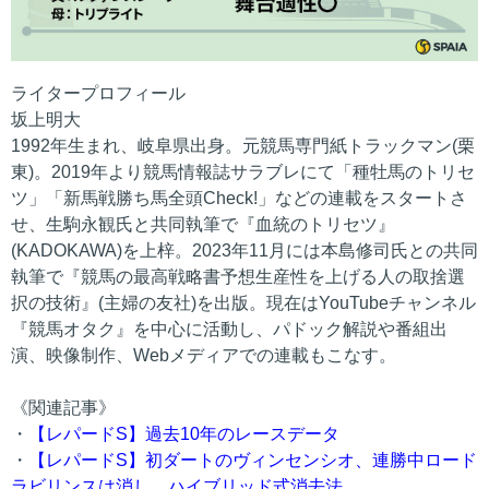
ライタープロフィール
坂上明大
1992年生まれ、岐阜県出身。元競馬専門紙トラックマン(栗
東)。2019年より競馬情報誌サラブレにて「種牡馬のトリセ
ツ」「新馬戦勝ち馬全頭Check!」などの連載をスタートさ
せ、生駒永観氏と共同執筆で『血統のトリセツ』
(KADOKAWA)を上梓。2023年11月には本島修司氏との共同
執筆で『競馬の最高戦略書予想生産性を上げる人の取捨選
択の技術』(主婦の友社)を出版。現在はYouTubeチャンネル
『競馬オタク』を中心に活動し、パドック解説や番組出
演、映像制作、Webメディアでの連載もこなす。
《関連記事》
・
【レパードS】過去10年のレースデータ
・
【レパードS】初ダートのヴィンセンシオ、連勝中ロード
ラビリンスは消し ハイブリッド式消去法