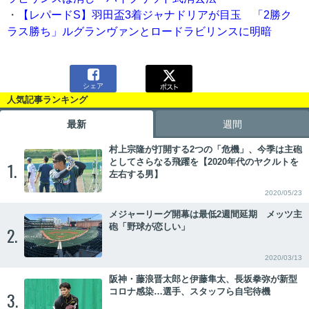
・
【レパードS】羽田盃3着ジャナドリアが目玉 「2勝ク
ラス勝ち」ルグランヴァンとロードラビリンスに明暗

シェア
人気記事ランキング
最新
週間
村上宗隆が打開する2つの「危機」、今季は主砲
としてさらなる飛躍を【2020年代のヤクルトを
1.
左右する男】
2020/05/23
メジャーリーグ開幕は最低2週間延期 メッツ主
砲「野球が恋しい」
2.
2020/03/13
阪神・藤浪晋太郎と伊藤隼太、長坂拳弥が新型
コロナ感染…選手、スタッフら自宅待機
3.