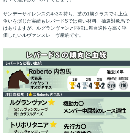
サンデーサイレンスの4×3を持ち、芝の1勝クラスでも上位
争いを演じた実績もレパードSでは買い材料。抽選対象馬で
はありますが、ルグランヴァンと同様に舞台適性を高く評
価したいルヴァンスレーヴ産駒です。