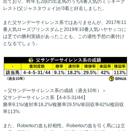
出ており、昨年も2頭の出走馬のうち6番人気のミッキーク
レスト(父ジャスタウェイ)が3着と好走しました。
また父サンデーサイレンス系ではありませんが、2017年11
番人気ローズプリンスダムと2019年10番人気ハヤヤッコに
は芝での勝利実績があったことも、この適性予想の裏付け
となるでしょう。
＜父サンデーサイレンス系の成績（過去10年）＞
父サンデーサイレンス系【4-4-5-31/44】
勝率9.1%/連対率18.2%/複勝率29.5%/単回収率42%/複回収
率113%
また、Robertoの血も好相性。Robertoの血を引く馬には立