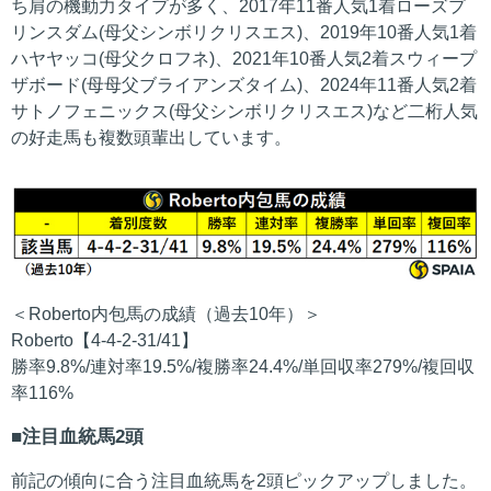
ち肩の機動力タイプが多く、2017年11番人気1着ローズプ
リンスダム(母父シンボリクリスエス)、2019年10番人気1着
ハヤヤッコ(母父クロフネ)、2021年10番人気2着スウィープ
ザボード(母母父ブライアンズタイム)、2024年11番人気2着
サトノフェニックス(母父シンボリクリスエス)など二桁人気
の好走馬も複数頭輩出しています。
＜Roberto内包馬の成績（過去10年）＞
Roberto【4-4-2-31/41】
勝率9.8%/連対率19.5%/複勝率24.4%/単回収率279%/複回収
率116%
注目血統馬2頭
前記の傾向に合う注目血統馬を2頭ピックアップしました。