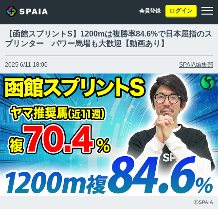
ログイン
会員登録
【函館スプリントS】1200mは複勝率84.6%で日本屈指のス
プリンター パワー馬場も大歓迎【動画あり】
2025 6/11 18:00
SPAIA編集部
ⒸSPAIA