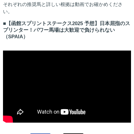
それぞれの推奨馬と詳しい根拠は動画でお確かめくださ
い。
【函館スプリントステークス2025 予想】日本屈指のス
プリンター！パワー馬場は大歓迎で負けられない
（SPAIA）