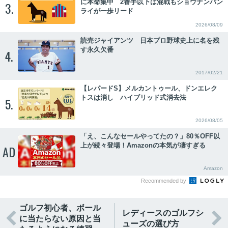
に本命集中 2番手以下は混戦もショウナンバン
3.
ライが一歩リード
2026/08/09
読売ジャイアンツ 日本プロ野球史上に名を残
す永久欠番
4.
2017/02/21
【レパードS】メルカントゥール、ドンエレク
トスは消し ハイブリッド式消去法
5.
2026/08/05
「え、こんなセールやってたの？」80％OFF以
上が続々登場！Amazonの本気が凄すぎる
AD
Amazon
Recommended by
ゴルフ初心者、ボール
レディースのゴルフシ


に当たらない原因と当
ューズの選び方