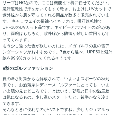
リーブはNGなので、ここは機能性下着に任せてください。
急汗速乾性で汗をかいてもすぐ乾き、おまけにUVカットで
紫外線から肌を守ってくれる商品が数多く販売されていま
す。 キャロウェイの長袖ハイネックは、吸汗速乾性で
UPF30のUVカット品です。ネイビーとホワイトの2色があ
り、両腕はもちろん、紫外線から防御が難しい首回りも守
ってくれます。
もう少し違った色が欲しい方には、メガゴルフの夏の雪ア
ンダーシャツがおすすめです。7色から選べ、UPF50と紫外
線を99.9%カットしてくれるそうです。
秋のゴルフファッション
夏の暑さ対策からも解放されて、いよいよスポーツの秋到
来です。お洒落系レディースゴルファーにとっても、いよ
いよ腕の見せどころです。とはいえ、朝晩と日中の温度差
は気になるもの。少し遅いスタートだと、後半かなり冷え
てきます。
そんなときに便利なのがベストですね。少しカジュアルっ