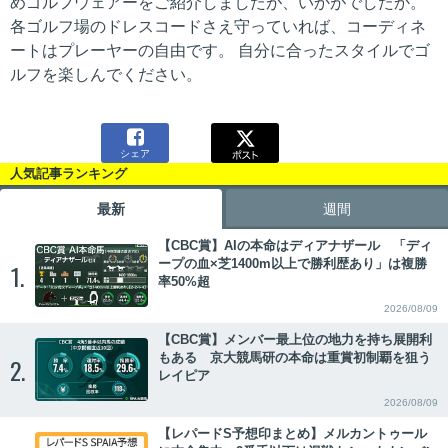
めゴルフウェアーをご紹介しましたが、いかがでしたか。
各ゴルフ場のドレスコードさえ守っていれば、コーディネ
ートはプレーヤーの自由です。 自分に合ったスタイルでゴ
ルフを楽しんでください。

シェア
人気記事ランキング
最新
週間
【CBC賞】AIの本命はディアナザール 「ディ
ープの血×芝1400m以上で勝利歴あり」は複勝
1.
率50%超
2026/08/09
【CBC賞】メンバー最上位の地力を持ち展開利
もある 京大競馬研の本命は重賞初制覇を狙う
2.
レイピア
2026/08/09
【レパードS予想印まとめ】メルカントゥール