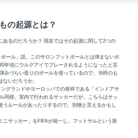
もの起源とは？
にあるのだろうか？ 現在ではその起源に関して2つの
トボール」説。このサロンフットボールとは弾まないボ
30年頃にウルグアイでプレーされるようになったと言
、弾みづらい造りのボールを使っているので、当時のも
はないだろうか。
イングランドやヨーロッパでの発祥である「インドアサ
サル同様、室内で行われるサッカーだが、こちらはサッ
使うルールがあったりするので、別物と言えるかもし
ニサッカー」をFIFAが統一し、フットサルという新
。