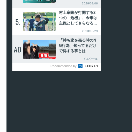
タ 武蔵野S圧勝のル
2026/08/06
クソールカフェが重賞
2勝目へ
村上宗隆が打開する2
つの「危機」、今季は
5.
5.
主砲としてさらなる飛
躍を【2020年代のヤク
2020/05/23
ルトを左右する男】
「持ち家を売る時のN
G行為」知ってるだけ
AD
AD
で得する事とは
イエウール
Recommended by