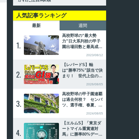
人気記事ランキング
最新
週間
高校野球の“最大勢
力”日大系列校の甲子
1.
1.
園出場回数と最高成
績、主なOB
2023/08/12
【レパードS】軸
は“勝率75%”該当で決
2.
2.
まり！ 世代上位の能
力で好勝負必至【動画
2026/08/05
あり】
高校野球の甲子園連覇
は過去何校？ センバ
3.
3.
ツ、選手権、春夏、夏
春の連続優勝を振り返
2024/08/05
る
【エルムS】「東京ダ
ートマイル重賞連対
4.
4.
馬」に勝率80%デー