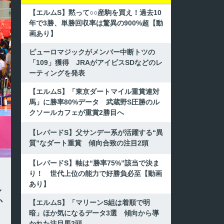
【エルムS】黙って○○産駒を買え！過去10
年で3勝、単勝回収率は驚異の900%超【動
画あり】
ピューロマジックがメンバー中断トツの
「109」獲得 JRAがアイビスSDなどのレ
ーティングを発表
【エルムS】「東京ダートマイル重賞連対
馬」に勝率80%データ 武蔵野S圧勝のル
クソールカフェが重賞2勝目へ
【レパードS】父サンデー系が活躍する“異
質”なダート重賞 傾向合致の注目2頭
【レパードS】軸は“勝率75%”該当で決ま
り！ 世代上位の能力で好勝負必至【動画
あり】
し
か
【エルムS】「マリーンS組は着順で明
暗」ほか気になるデータ3選 傾向から導
かれた注目馬2頭