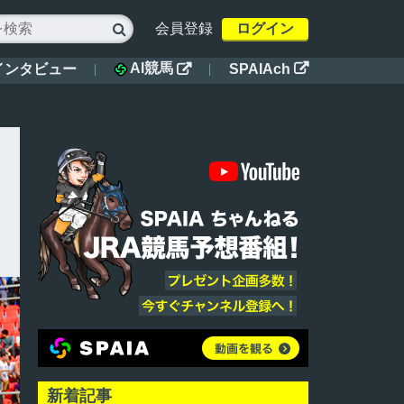
会員登録
ログイン

AI競馬
インタビュー
SPAIAch


新着記事