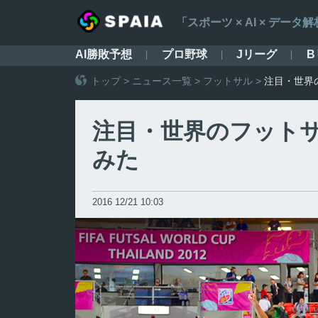
「スポーツ × AI × デ
AI勝敗予想
プロ野球
Jリーグ
B
トップ
>
ニュース一覧
>
フットサル
>
注目・世界
注目・世界のフット
みた
2016 12/21 10:03