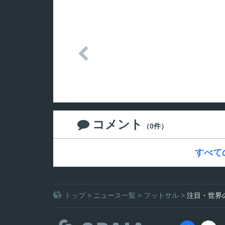

コメント

（0件）
すべて
トップ
>
ニュース一覧
>
フットサル
>
注目・世界