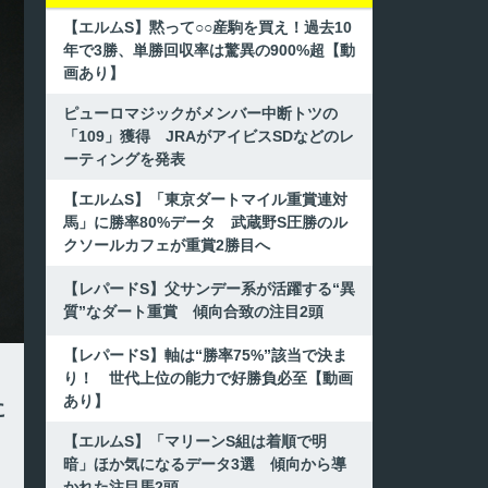
【エルムS】黙って○○産駒を買え！過去10
年で3勝、単勝回収率は驚異の900%超【動
画あり】
ピューロマジックがメンバー中断トツの
「109」獲得 JRAがアイビスSDなどのレ
ーティングを発表
【エルムS】「東京ダートマイル重賞連対
馬」に勝率80%データ 武蔵野S圧勝のル
クソールカフェが重賞2勝目へ
【レパードS】父サンデー系が活躍する“異
質”なダート重賞 傾向合致の注目2頭
【レパードS】軸は“勝率75%”該当で決ま
り！ 世代上位の能力で好勝負必至【動画
あり】
に
【エルムS】「マリーンS組は着順で明
暗」ほか気になるデータ3選 傾向から導
かれた注目馬2頭