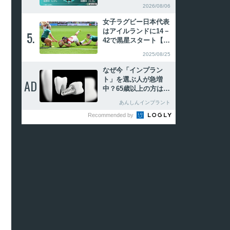
タ 武蔵野S圧勝のル
2026/08/06
クソールカフェが重賞
2勝目へ
女子ラグビー日本代表
はアイルランドに14－
5.
5.
42で黒星スタート【ワ
ールドカップ2025イン
2025/08/25
グランド大会】
なぜ今「インプラン
ト」を選ぶ人が急増
AD
AD
中？65歳以上の方は要
確認。抜けた歯の放置
あんしんインプラント
は驚きのリスク
Recommended by