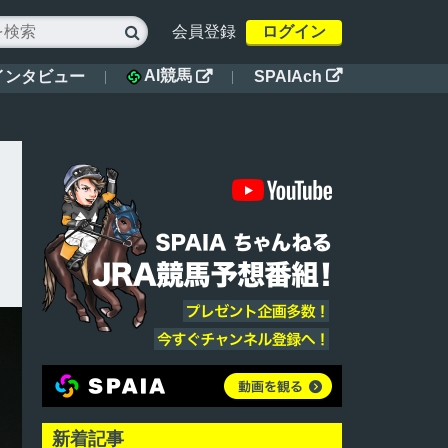
会員登録
ログイン

AI競馬
インタビュー
SPAIAch


新着記事