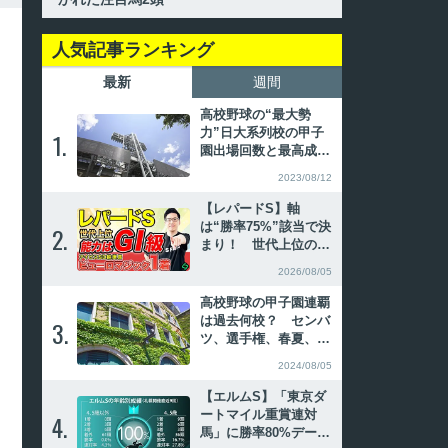
人気記事ランキング
最新
週間
高校野球の“最大勢
力”日大系列校の甲子
1.
1.
園出場回数と最高成
績、主なOB
2023/08/12
【レパードS】軸
は“勝率75%”該当で決
2.
2.
まり！ 世代上位の能
力で好勝負必至【動画
2026/08/05
あり】
高校野球の甲子園連覇
は過去何校？ センバ
3.
3.
ツ、選手権、春夏、夏
春の連続優勝を振り返
2024/08/05
る
【エルムS】「東京ダ
ートマイル重賞連対
4.
4.
馬」に勝率80%デー