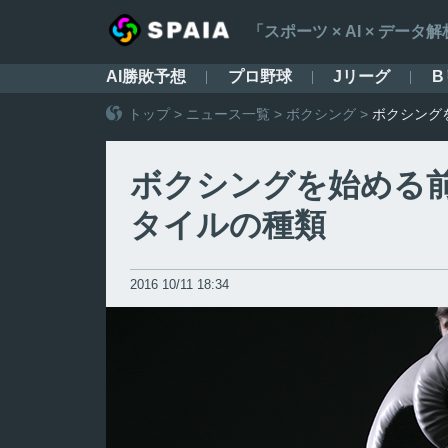
「スポーツ × AI × デ
AI勝敗予想
プロ野球
Jリーグ
B
トップ
>
ニュース一覧
>
ボクシング
>
ボクシング
ボクシングを始める
タイルの種類
2016 10/11 18:34