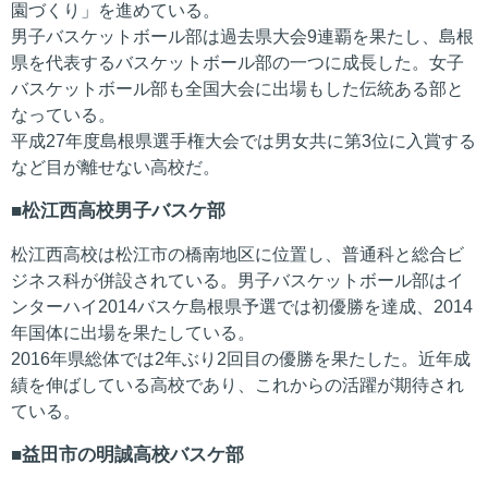
園づくり」を進めている。
男子バスケットボール部は過去県大会9連覇を果たし、島根
県を代表するバスケットボール部の一つに成長した。女子
バスケットボール部も全国大会に出場もした伝統ある部と
なっている。
平成27年度島根県選手権大会では男女共に第3位に入賞する
など目が離せない高校だ。
松江西高校男子バスケ部
松江西高校は松江市の橋南地区に位置し、普通科と総合ビ
ジネス科が併設されている。男子バスケットボール部はイ
ンターハイ2014バスケ島根県予選では初優勝を達成、2014
年国体に出場を果たしている。
2016年県総体では2年ぶり2回目の優勝を果たした。近年成
績を伸ばしている高校であり、これからの活躍が期待され
ている。
益田市の明誠高校バスケ部