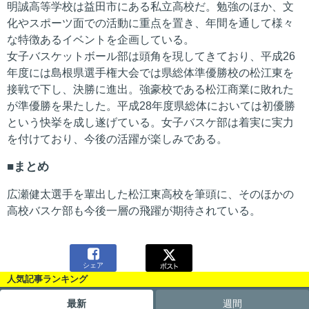
明誠高等学校は益田市にある私立高校だ。勉強のほか、文
化やスポーツ面での活動に重点を置き、年間を通して様々
な特徴あるイベントを企画している。
女子バスケットボール部は頭角を現してきており、平成26
年度には島根県選手権大会では県総体準優勝校の松江東を
接戦で下し、決勝に進出。強豪校である松江商業に敗れた
が準優勝を果たした。平成28年度県総体においては初優勝
という快挙を成し遂げている。女子バスケ部は着実に実力
を付けており、今後の活躍が楽しみである。
まとめ
広瀬健太選手を輩出した松江東高校を筆頭に、そのほかの
高校バスケ部も今後一層の飛躍が期待されている。

シェア
人気記事ランキング
最新
週間