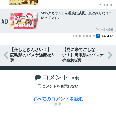
2026/08/05
SNSアカウントを着実に成長。実はみんなココ
使ってます。
AD
Dreaw合同会社
Recommended by
【任しときんさい！】
【見に来てごしな


広島県のバスケ強豪校5
い！】鳥取県のバスケ
選
強豪校5選
コメント

（0件）
コメントを表示しない
すべてのコメントを読む
（0件）