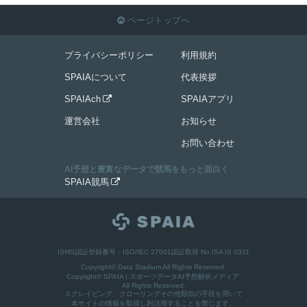
ページトップへ

プライバシーポリシー
利用規約
SPAIAについて
代表挨拶
SPAIAch
SPAIAアプリ

運営会社
お知らせ
お問い合わせ
AI予想と豊富なデータで競馬をもっと面白く
SPAIA競馬

ISMS認証登録番号：ISO/IEC 27001認証取得 No.ISA IS 0311
Copyright© Data Stadium All Rights Reserved.
Copyright©
SPAIA | スポーツデータAI予想解析メディア
All Rights Reserved.
スクレイピング、クローリングその他類似の手段を用いて
本サイトの情報を取得し利活用することを禁じます。