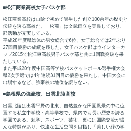
松江商業高校女子バスケ部
松江商業高校は山陰で初めて誕生した創立100余年の歴史と
伝統を誇る高校だ。「松商」は文武両立を実践しており、
部活動が充実している。
平成28年度県総体の男女総合で6位、女子総合では2年ぶり
27回目優勝の成績を残した。女子バスケ部はウインターカ
ップ2015で松江東高校男子バスケ部と共に1回戦突破を果
たしている。
また平成28年度中国高等学校バスケットボール選手権大会
県2次予選では4年連続31回目の優勝を果たし、中国大会に
出場するなど、強豪校の地位を譲らない。
島根県の強豪校、出雲北陵高校
出雲北陵は出雲平野の北東、自然豊かな田園風景の中に位
置する私立中学校・高等学校で、県内でも長い歴史を誇る
学園である。勉学、スポーツ、芸術、更には国際交流が盛
んな特徴があり、快適な生活空間を目指し「美しい緑の学