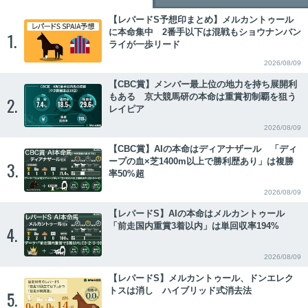
【レパードS予想印まとめ】メルカントゥール
に本命集中 2番手以下は混戦もショウナンバン
1.
ライが一歩リード
2026/08/09
【CBC賞】メンバー最上位の地力を持ち展開利
もある 京大競馬研の本命は重賞初制覇を狙う
2.
レイピア
2026/08/09
【CBC賞】AIの本命はディアナザール 「ディ
ープの血×芝1400m以上で勝利歴あり」は複勝
3.
率50%超
2026/08/09
【レパードS】AIの本命はメルカントゥール
「前走国内重賞3着以内」は単回収率194%
4.
2026/08/09
【レパードS】メルカントゥール、ドンエレク
トスは消し ハイブリッド式消去法
5.