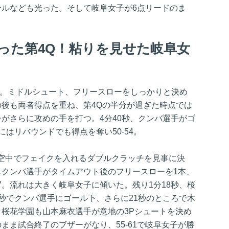
ールなども光った。そして岐阜女子が6点リードのま
った第4Q！粘りを見せた岐阜女
る。ミドルシュート、フリースローをしっかりと決め
その後も両者得点を重ね、第4Qの半分が過ぎた時点では
女子がさらに攻めの手を打つ。4分40秒、クンバ選手がゴ
後にはリバウンドでも得点を奪い50-54。
空中でフェイクを入れるダブルクラッチを見事に決
たもクンバ選手がタイムアウト後のフリースローを1本、
57。流れは大きく岐阜女子に傾いた。残り1分18秒、桜
秒でクンバ選手にゴール下、さらに21秒のところで木
1。桜花学園も山本麻衣選手が意地の3Pシュートを決め
まま試合終了のブザーがなり、55-61で岐阜女子が勝