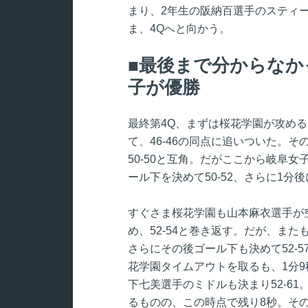
まり、2年生の阪納百選手のスティ
ま、4Qへと向かう。
最後まで分からなか
子が優勝
最終第4Q、まずは桜花学園が攻め
て、46-46の同点に追いついた。
50-50と互角。だがここから岐阜
ール下を決めて50-52、さらに1分
すぐさま桜花学園も山本麻衣選手が
め、52-54と巻き返す。だが、ま
さらにその後ゴール下も決めて52-
花学園タイムアウトを取るも、1分9
下七美選手のミドルも決まり52-6
るものの、この時点で残り8秒。その