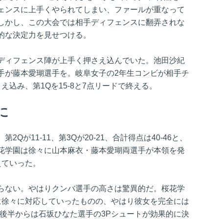
ェンスに上手くやられてしまい、ファールが重なって
しかし、この大会では相手ディフェンスに翻弄されな
的な決定力を見せつける。
ディフェンス陣が上手く押さえ込んでいた。池田沙紀
手が藤本愛瑚選手を。岐阜女子の2年生コンビが相手チ
え込み、第1Qを15-8と7点リードで終える。
に
Qが11-11、第3Qが20-21、合計得点は40-46と、
花学園は徐々に山本麻衣・藤本愛瑚両選手が本領を発
えていった。
らない。やはりクンバ選手の高さは驚異的だ。桜花学
に徐々に対応していったものの、やはり彼女を完全には
Q後半からは石坂ひなた選手の3Pシュートが効果的に決