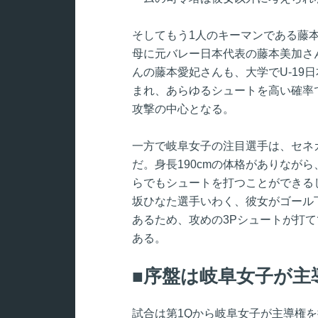
そしてもう1人のキーマンである藤
母に元バレー日本代表の藤本美加さん
んの藤本愛妃さんも、大学でU-19
まれ、あらゆるシュートを高い確率
攻撃の中心となる。
一方で岐阜女子の注目選手は、セネ
だ。身長190cmの体格がありなが
らでもシュートを打つことができる
坂ひなた選手いわく、彼女がゴール
あるため、攻めの3Pシュートが打
ある。
序盤は岐阜女子が主
試合は第1Qから岐阜女子が主導権