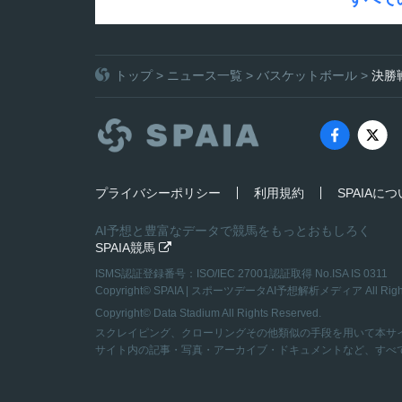
トップ
>
ニュース一覧
>
バスケットボール
>
決勝
プライバシーポリシー
利用規約
SPAIAに
AI予想と豊富なデータで競馬をもっとおもしろく
SPAIA競馬

ISMS認証登録番号：ISO/IEC 27001認証取得 No.ISA IS 0311
Copyright©
SPAIA | スポーツデータAI予想解析メディア
All Rig
Copyright© Data Stadium All Rights Reserved.
スクレイピング、クローリングその他類似の手段を用いて本サ
サイト内の記事・写真・アーカイブ・ドキュメントなど、すべ