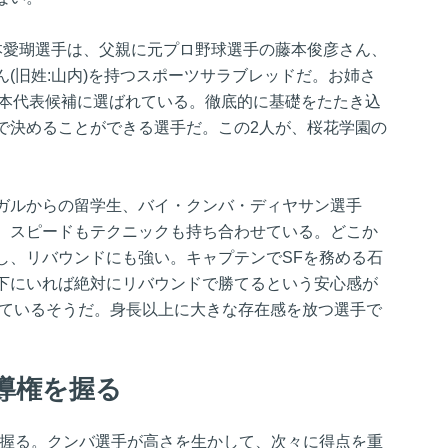
本愛瑚選手は、父親に元プロ野球選手の藤本俊彦さん、
(旧姓:山内)を持つスポーツサラブレッドだ。お姉さ
日本代表候補に選ばれている。徹底的に基礎をたたき込
で決めることができる選手だ。この2人が、桜花学園の
ガルからの留学生、バイ・クンバ・ディヤサン選手
ら、スピードもテクニックも持ち合わせている。どこか
し、リバウンドにも強い。キャプテンでSFを務める石
下にいれば絶対にリバウンドで勝てるという安心感が
てているそうだ。身長以上に大きな存在感を放つ選手で
導権を握る
を握る。クンバ選手が高さを生かして、次々に得点を重