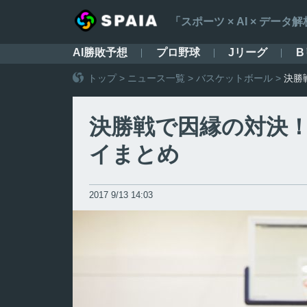
「スポーツ × AI × デ
AI勝敗予想
プロ野球
Jリーグ
B
トップ
>
ニュース一覧
>
バスケットボール
>
決勝
決勝戦で因縁の対決！
イまとめ
2017 9/13 14:03