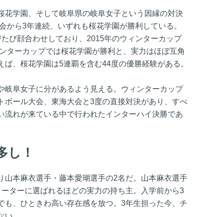
桜花学園、そして岐阜県の岐阜女子という因縁の対決
大会から3年連続、いずれも桜花学園が勝利している。
たび顔合わせしており、2015年のウィンターカップ
インターカップでは桜花学園が勝利と、実力はほぼ互角
えば、桜花学園は5連覇を含む44度の優勝経験がある。
や岐阜女子に分があるよう見える。ウィンターカップ
トボール大会、東海大会と3度の直接対決があり、すべ
い流れが来ている中で行われたインターハイ決勝であ
多し！
り山本麻衣選手・藤本愛瑚選手の2名だ。山本麻衣選手
ターターに選ばれるほどの実力の持ち主。入学前から3
でも、ひときわ高い存在感を放つ。3年生担った今、チ
ない。