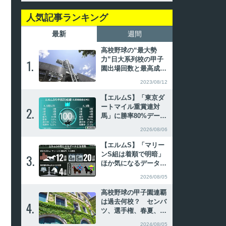
人気記事ランキング
最新
週間
高校野球の“最大勢
力”日大系列校の甲子
1.
1.
園出場回数と最高成
績、主なOB
2023/08/12
【エルムS】「東京ダ
ートマイル重賞連対
2.
2.
馬」に勝率80%デー
タ 武蔵野S圧勝のル
2026/08/06
クソールカフェが重賞
2勝目へ
【エルムS】「マリー
ンS組は着順で明暗」
3.
3.
ほか気になるデータ3
選 傾向から導かれた
2026/08/05
注目馬2頭
高校野球の甲子園連覇
は過去何校？ センバ
4.
4.
ツ、選手権、春夏、夏
春の連続優勝を振り返
2024/08/05