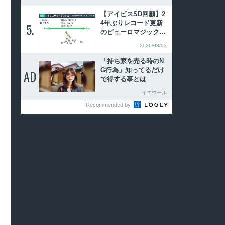
る
【アイビスSD回顧】2
4年ぶりレコード更新
5.
5.
のピューロマジック
ラップが物語るレース
2026/08/03
巧者ぶり
「持ち家を売る時のN
G行為」知ってるだけ
AD
AD
で得する事とは
イエウール
Recommended by