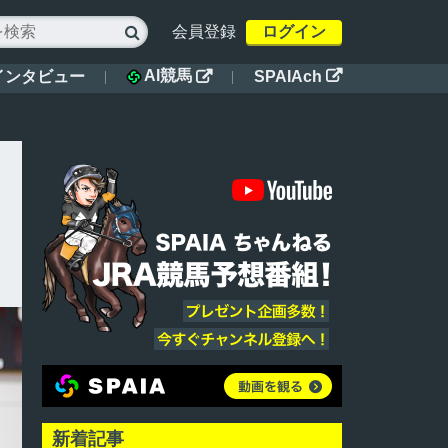
会員登録
ログイン

AI競馬
インタビュー
SPAIAch


新着記事