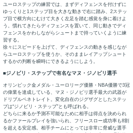
ユーロステップの練習では、まずディフェンスを付けずに
ゆっくりと1ステップ目を大きな動きで右に踏み、2ステッ
プ目で横方向にむけて大きく左足を踏む感覚を身に着けよ
う。慣れてきたらディフェンスを置いて、同じ動きでディ
フェンスをかわしながらシュートまで持っていくように練
習する。
徐々にスピードを上げて、ディフェンスの動きを感じなが
らユーロステップを使うか、そのままレイアップシュート
するかの判断を瞬時にできるようにしよう。
ジノビリ・ステップで有名なマヌ・ジノビリ選手
オリンピック金メダル・ユーロリーグ優勝・NBA優勝で3冠
の偉業を達成している、マヌ・ジノビリ選手最大の武器が
ドリブルペネトレイト。変化自在のジグザグとしたステッ
プは“ジノビリ・ステップ”とも呼ばれる。
どちらに来るか予測不可能なために相手は得点を決められ
るかファールプレイを強いられ、フリースロー成功率も8割
を超える安定感。相手チームにとっては非常に脅威な選手