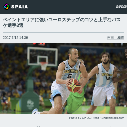
会員登
ペイントエリアに強いユーロステップのコツと上手なバス
ケ選手3選
2017 7/12 14:39
吉田 和喜
Photo by
CP DC Press / Shutterstock.com