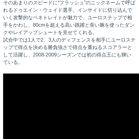
そのあまりのスピードに“フラッシュ”のニックネームで呼ば
れるドゥエイン・ウェイド選手。インサイドに切り込んで
いく攻撃的なペネトレイトが魅力で、ユーロステップで相
手をかわし、80cmを超える高い跳躍と長い腕を使ったダン
クやレイアップシュートを見せてくれる。
試合中では1人で2、3人のディフェンスを相手にユーロステ
ップで得点を決める勝負強さで得点を重ねるスコアラーと
して活躍し、2008-2009シーズンでは初の得点王にも輝い
ている。