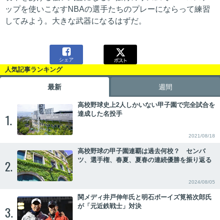
ップを使いこなすNBAの選手たちのプレーにならって練習
してみよう。大きな武器になるはずだ。

シェア
人気記事ランキング
最新
週間
高校野球史上2人しかいない甲子園で完全試合を
達成した名投手
1.
2021/08/18
高校野球の甲子園連覇は過去何校？ センバ
ツ、選手権、春夏、夏春の連続優勝を振り返る
2.
2024/08/05
関メディ井戸伸年氏と明石ボーイズ筧裕次郎氏
が「元近鉄戦士」対決
3.