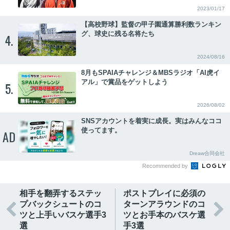
2023/01/17
【高校野球】監督の甲子園通算勝利数ランキン
グ、球史に残る名将たち
4.
2024/08/16
8月もSPAIAチャレンジ＆MBSラジオ「AI虎イ
アル」で賞品をゲットしよう
5.
2026/08/02
SNSアカウントを着実に成長。実はみんなココ
使ってます。
AD
Dreaw合同会社
Recommended by
相手を翻弄するステッ
ポストプレイに必須の
プバックシュートのコ
ターンアラウンドのコ


ツと上手いバスケ選手3
ツとお手本のバスケ選
選
手3選