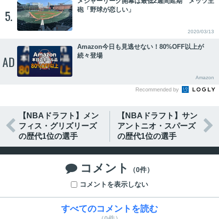
メジャーリーグ開幕は最低2週間延期 メッツ主
砲「野球が恋しい」
5.
2020/03/13
Amazon今日も見逃せない！80%OFF以上が
続々登場
AD
Amazon
Recommended by
【NBAドラフト】メン
【NBAドラフト】サン


フィス・グリズリーズ
アントニオ・スパーズ
の歴代1位の選手
の歴代1位の選手
コメント

（0件）
コメントを表示しない
すべてのコメントを読む
（0件）