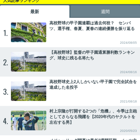
人気記事ランキング
最新
週間
高校野球の甲子園連覇は過去何校？ センバ
ツ、選手権、春夏、夏春の連続優勝を振り返る
1.
2024/08/05
【高校野球】監督の甲子園通算勝利数ランキン
グ、球史に残る名将たち
2.
2024/08/16
高校野球史上2人しかいない甲子園で完全試合を
達成した名投手
3.
2021/08/18
村上宗隆が打開する2つの「危機」、今季は主砲
としてさらなる飛躍を【2020年代のヤクルトを
4.
左右する男】
2020/05/23