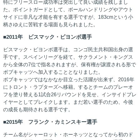
特にフリースロー成功率は突出して良い成績を残しまし
た。ポイントガードとして、ボールハンドリングやアウト
サイドに非凡な才能を有する選手ですが、183cmという小
柄さゆえに苦戦する場面も見られました。
2011年 ビスマック・ビヨンボ選手
ビスマック・ビヨンボ選手は、コンゴ民主共和国出身の選
手です。スペインリーグを経て、サクラメント・キングス
から全体の7位で指名されますが、保有権が譲渡される形で
ボブキャッツへ加入することとなりました。
ボブキャッツではなかなか目立った活躍が出来ず、2016年
にトロント・ラプターズへ移籍。するとチームのプレーオ
フを塗り替える1試合26リバウンドを見せ、インサイドプレ
イヤーとしてブレイクします。まだ若い選手のため、今後
の成長も期待される選手です。
2015年 フランク・カミンスキー選手
チーム名がシャーロット・ホーネッツとなってから初のド