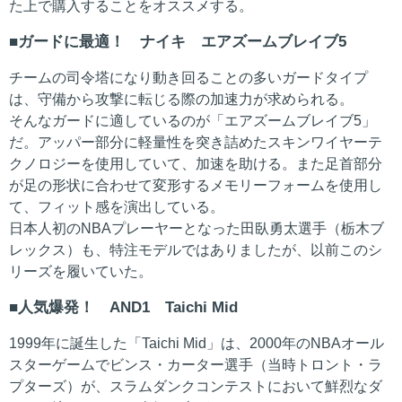
た上で購入することをオススメする。
ガードに最適！ ナイキ エアズームブレイブ5
チームの司令塔になり動き回ることの多いガードタイプ
は、守備から攻撃に転じる際の加速力が求められる。
そんなガードに適しているのが「エアズームブレイブ5」
だ。アッパー部分に軽量性を突き詰めたスキンワイヤーテ
クノロジーを使用していて、加速を助ける。また足首部分
が足の形状に合わせて変形するメモリーフォームを使用し
て、フィット感を演出している。
日本人初のNBAプレーヤーとなった田臥勇太選手（栃木ブ
レックス）も、特注モデルではありましたが、以前このシ
リーズを履いていた。
人気爆発！ AND1 Taichi Mid
1999年に誕生した「Taichi Mid」は、2000年のNBAオール
スターゲームでビンス・カーター選手（当時トロント・ラ
プターズ）が、スラムダンクコンテストにおいて鮮烈なダ