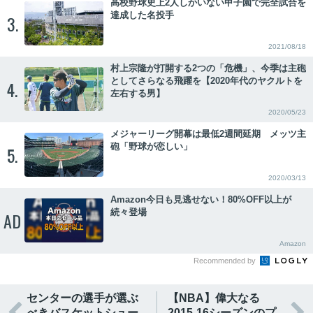
高校野球史上2人しかいない甲子園で完全試合を
達成した名投手
3.
2021/08/18
村上宗隆が打開する2つの「危機」、今季は主砲
としてさらなる飛躍を【2020年代のヤクルトを
4.
左右する男】
2020/05/23
メジャーリーグ開幕は最低2週間延期 メッツ主
砲「野球が恋しい」
5.
2020/03/13
Amazon今日も見逃せない！80%OFF以上が
続々登場
AD
Amazon
Recommended by
センターの選手が選ぶ
【NBA】偉大なる
べきバスケットシュー
2015-16シーズンのプ