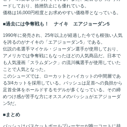
ードしており、捻挫防止にも優れている。
価格は16,000円程度とお求めやすい価格帯となっている。
過去には争奪戦も！ ナイキ エアジョーダン5
1990年に発売され、25年以上が経過した今でも根強い人気
を誇るのがナイキの「エアジョーダン5」である。
伝説の名選手マイケル・ジョーダン選手が使用しており、
アメリカでは争奪戦にもなったほどの人気商品だ。日本で
も人気漫画「スラムダンク」の流川楓選手が使用していた
ことで人気となった。
このシューズでは、ローカットとハイカットの中間層であ
る3/4カットを採用している。バッシュは足首への負担から
足首全体をホールドするモデルが多くなっている。その締
めつけ感が苦手な方にオススメのバッシュがエアジョーダ
ン5だ。
まとめ
バッシュはバスケットボールプレーヤーが唯一コートに持