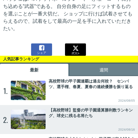
ち込める”武器”である。 自分自身の足にフィットするもの
を選ぶことが一番大切だ。 ショップに行けば試着させても
らえるので、試着をして最高の一足を手に入れていただき
たい。

シェア
人気記事ランキング
最新
週間
高校野球の甲子園連覇は過去何校？ センバ
ツ、選手権、春夏、夏春の連続優勝を振り返る
1.
2024/08/05
【高校野球】監督の甲子園通算勝利数ランキン
グ、球史に残る名将たち
2.
2024/08/16