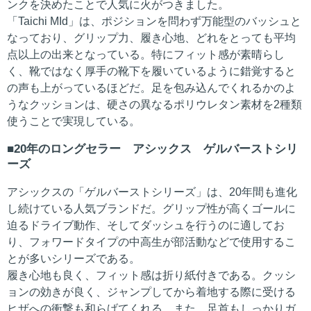
ンクを決めたことで人気に火がつきました。
「Taichi MId」は、ポジションを問わず万能型のバッシュと
なっており、グリップ力、履き心地、どれをとっても平均
点以上の出来となっている。特にフィット感が素晴らし
く、靴ではなく厚手の靴下を履いているように錯覚すると
の声も上がっているほどだ。足を包み込んでくれるかのよ
うなクッションは、硬さの異なるポリウレタン素材を2種類
使うことで実現している。
20年のロングセラー アシックス ゲルバーストシリ
ーズ
アシックスの「ゲルバーストシリーズ」は、20年間も進化
し続けている人気ブランドだ。グリップ性が高くゴールに
迫るドライブ動作、そしてダッシュを行うのに適してお
り、フォワードタイプの中高生が部活動などで使用するこ
とが多いシリーズである。
履き心地も良く、フィット感は折り紙付きである。クッシ
ョンの効きが良く、ジャンプしてから着地する際に受ける
ヒザへの衝撃も和らげてくれる。また、足首もしっかりガ