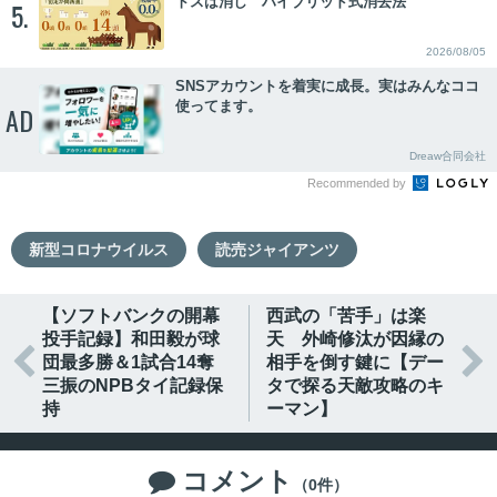
トスは消し ハイブリッド式消去法
5.
2026/08/05
SNSアカウントを着実に成長。実はみんなココ
使ってます。
AD
Dreaw合同会社
Recommended by
新型コロナウイルス
読売ジャイアンツ
【ソフトバンクの開幕
西武の「苦手」は楽
投手記録】和田毅が球
天 外崎修汰が因縁の


団最多勝＆1試合14奪
相手を倒す鍵に【デー
三振のNPBタイ記録保
タで探る天敵攻略のキ
持
ーマン】
コメント

（0件）