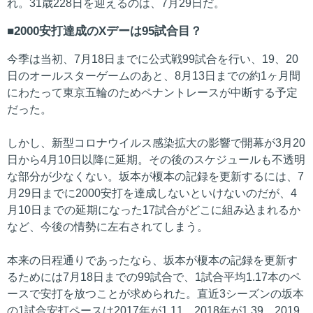
れ。31歳228日を迎えるのは、7月29日だ。
2000安打達成のXデーは95試合目？
今季は当初、7月18日までに公式戦99試合を行い、19、20
日のオールスターゲームのあと、8月13日までの約1ヶ月間
にわたって東京五輪のためペナントレースが中断する予定
だった。
しかし、新型コロナウイルス感染拡大の影響で開幕が3月20
日から4月10日以降に延期。その後のスケジュールも不透明
な部分が少なくない。坂本が榎本の記録を更新するには、7
月29日までに2000安打を達成しないといけないのだが、4
月10日までの延期になった17試合がどこに組み込まれるか
など、今後の情勢に左右されてしまう。
本来の日程通りであったなら、坂本が榎本の記録を更新す
るためには7月18日までの99試合で、1試合平均1.17本のペ
ースで安打を放つことが求められた。直近3シーズンの坂本
の1試合安打ペースは2017年が1.11、2018年が1.39、2019