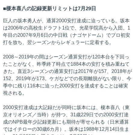
榎本喜八の記録更新リミットは7月29日
巨人の坂本勇人が、通算2000安打達成に迫っている。坂本
は2006年の高校生ドラフト1位で、光星学院高から入団。1
年目の2007年9月6日の中日戦（ナゴヤドーム）でプロ初安
打を放ち、翌シーズンからレギュラーに定着する。
2008～2019年の間はシーズン通算安打が120本台を下回っ
たことがなく、昨季終了時点で1884本の安打を積み重ねて
きた。直近3シーズンの通算安打は2017年が157、2018年が
152、2019年が173。ケガなどでの長期離脱がない限り、今
季中に残り116本に迫った2000安打を達成することは確実
視される。
2000安打達成は大記録だが同時に坂本には、榎本喜八（東
京オリオンズ／当時）が持つ、31歳229日での2000安打達
成のNPB最年少記録更新にも期待が寄せられる（日米通算
ではイチローの30歳6カ月）。坂本は1988年12月14日生ま