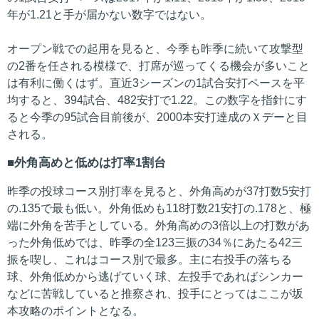
年が1.21と手が届かない数字ではない。
オープン戦での起用を見ると、今季も昨季に続いて攻撃型
の2番を任される模様で、打席が巡ってくる機会が多いこと
は有利に働くはず。直近3シーズンの1試合安打ペースを平
均すると、394試合、482安打で1.22。この数字を指針にす
ると今季の95試合目前後が、2000本安打達成のＸデーと目
される。
外角高めと低めは打率1割台
昨季の投球コース別打率を見ると、外角高めが37打数5安打
の.135で最も低い。外角低めも118打数21安打の.178と、極
端に外角を苦手としている。外角高めの3倍以上の打数があ
った外角低めでは、昨季の全123三振の34％にあたる42三
振を喫し、これはコース別で最多。主に右投手の落ちる
球、外角低めから逃げていく球、左投手であればシンカー
などに苦戦していると推察され、投手にとってはここが坂
本攻略のポイントとなる。