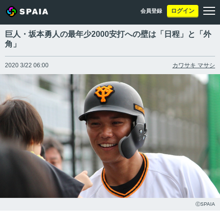
ログイン
会員登録
巨人・坂本勇人の最年少2000安打への壁は「日程」と「外
角」
2020 3/22 06:00
カワサキ マサシ
ⒸSPAIA