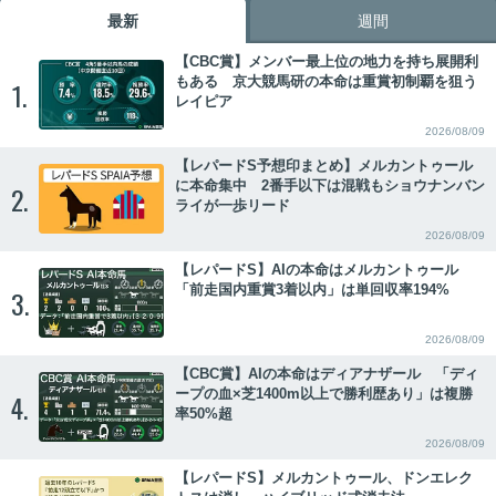
最新
週間
【CBC賞】メンバー最上位の地力を持ち展開利
もある 京大競馬研の本命は重賞初制覇を狙う
1.
レイピア
2026/08/09
【レパードS予想印まとめ】メルカントゥール
に本命集中 2番手以下は混戦もショウナンバン
2.
ライが一歩リード
2026/08/09
【レパードS】AIの本命はメルカントゥール
「前走国内重賞3着以内」は単回収率194%
3.
2026/08/09
【CBC賞】AIの本命はディアナザール 「ディ
ープの血×芝1400m以上で勝利歴あり」は複勝
4.
率50%超
2026/08/09
【レパードS】メルカントゥール、ドンエレク