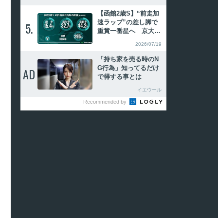
注目馬2頭
【函館2歳S】“前走加
速ラップ”の差し脚で
5.
5.
重賞一番星へ 京大競
馬研の本命はイモージ
2026/07/19
ェン
「持ち家を売る時のN
G行為」知ってるだけ
AD
AD
で得する事とは
イエウール
Recommended by