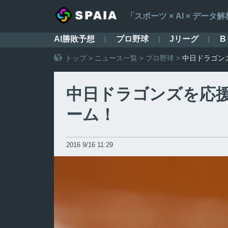
「スポーツ × AI × デ
AI勝敗予想
プロ野球
Jリーグ
B
トップ
>
ニュース一覧
>
プロ野球
>
中日ドラゴン
中日ドラゴンズを応
ーム！
2016 9/16 11:29