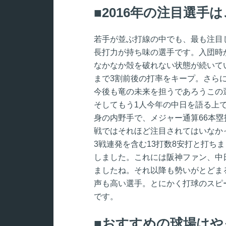
2016年の注目選手
若手が並ぶ打線の中でも、最も注目
長打力が持ち味の選手です。入団時
なかなか殻を破れない状態が続いて
まで3割前後の打率をキープ。さら
今後も竜の未来を担うであろうこの
そしてもう1人今年の中日を語る上
身の内野手で、メジャー通算66本
戦ではそれほど注目されてはいなか
3戦連発を含む13打数8安打と打ちま
しました。これには阪神ファン、中
ましたね。それ以降も勢いがとどま
声も高い選手。とにかく打球のスピ
です。
おすすめの球場はや