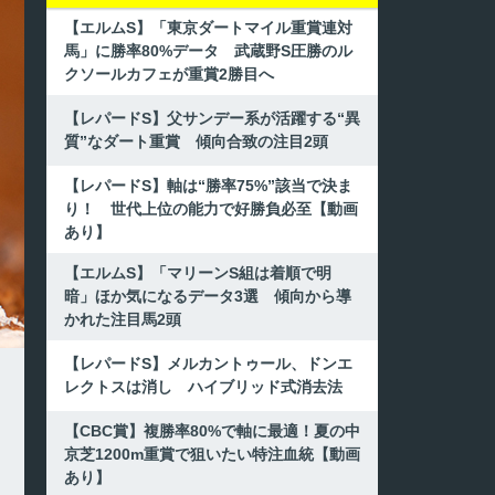
【エルムS】「東京ダートマイル重賞連対
馬」に勝率80%データ 武蔵野S圧勝のル
クソールカフェが重賞2勝目へ
【レパードS】父サンデー系が活躍する“異
質”なダート重賞 傾向合致の注目2頭
【レパードS】軸は“勝率75%”該当で決ま
り！ 世代上位の能力で好勝負必至【動画
あり】
【エルムS】「マリーンS組は着順で明
暗」ほか気になるデータ3選 傾向から導
かれた注目馬2頭
【レパードS】メルカントゥール、ドンエ
レクトスは消し ハイブリッド式消去法
【CBC賞】複勝率80%で軸に最適！夏の中
京芝1200m重賞で狙いたい特注血統【動画
あり】