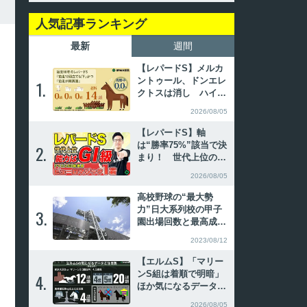
人気記事ランキング
最新
週間
【レパードS】メルカ
ントゥール、ドンエレ
1.
1.
クトスは消し ハイブ
リッド式消去法
2026/08/05
【レパードS】軸
は“勝率75%”該当で決
2.
2.
まり！ 世代上位の能
力で好勝負必至【動画
2026/08/05
あり】
高校野球の“最大勢
力”日大系列校の甲子
3.
3.
園出場回数と最高成
績、主なOB
2023/08/12
【エルムS】「マリー
ンS組は着順で明暗」
4.
4.
ほか気になるデータ3
選 傾向から導かれた
2026/08/05