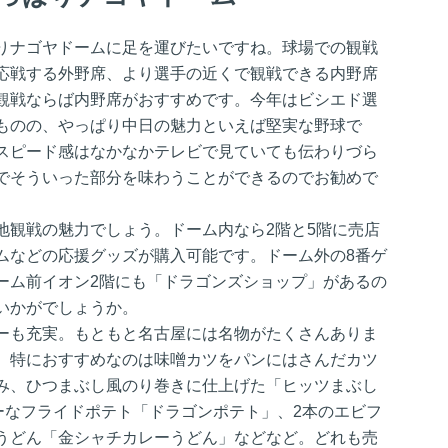
りナゴヤドームに足を運びたいですね。球場での観戦
応戦する外野席、より選手の近くで観戦できる内野席
観戦ならば内野席がおすすめです。今年はビシエド選
ものの、やっぱり中日の魅力といえば堅実な野球で
スピード感はなかなかテレビで見ていても伝わりづら
でそういった部分を味わうことができるのでお勧めで
地観戦の魅力でしょう。ドーム内なら2階と5階に売店
ムなどの応援グッズが購入可能です。ドーム外の8番ゲ
ーム前イオン2階にも「ドラゴンズショップ」があるの
いかがでしょうか。
ーも充実。もともと名古屋には名物がたくさんありま
。特におすすめなのは味噌カツをパンにはさんだカツ
み、ひつまぶし風のり巻きに仕上げた「ヒッツまぶし
ーなフライドポテト「ドラゴンポテト」、2本のエビフ
うどん「金シャチカレーうどん」などなど。どれも売