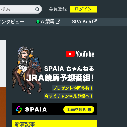
会員登録
ログイン

AI競馬
インタビュー
SPAIAch


新着記事