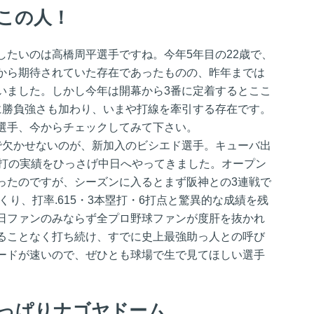
はこの人！
したいのは高橋周平選手ですね。今年5年目の22歳で、
から期待されていた存在であったものの、昨年までは
いました。しかし今年は開幕から3番に定着するとここ
に勝負強さも加わり、いまや打線を牽引する存在です。
選手、今からチェックしてみて下さい。
で欠かせないのが、新加入のビシエド選手。キューバ出
塁打の実績をひっさげ中日へやってきました。オープン
ったのですが、シーズンに入るとまず阪神との3連戦で
くり、打率.615・3本塁打・6打点と驚異的な成績を残
日ファンのみならず全プロ野球ファンが度肝を抜かれ
ることなく打ち続け、すでに史上最強助っ人との呼び
ードが速いので、ぜひとも球場で生で見てほしい選手
っぱりナゴヤドーム