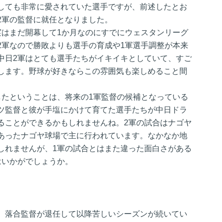
しても非常に愛されていた選手ですが、前述したとお
2軍の監督に就任となりました。
実はまだ開幕して1か月なのにすでにウェスタンリーグ
2軍なので勝敗よりも選手の育成や1軍選手調整が本来
中日2軍はとても選手たちがイキイキとしていて、すご
します。野球が好きならこの雰囲気も楽しめること間
したということは、将来の1軍監督の候補となっている
ツ監督と彼が手塩にかけて育てた選手たちが中日ドラ
ることができるかもしれませんね。2軍の試合はナゴヤ
あったナゴヤ球場で主に行われています。なかなか地
しれませんが、1軍の試合とはまた違った面白さがある
はいかがでしょうか。
。落合監督が退任して以降苦しいシーズンが続いてい