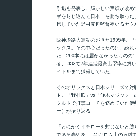
引退を発表し、輝かしい実績が改め
者を封じ込んで日本一を勝ち取った
榜していた野村克也監督率いるヤク
阪神淡路大震災の起きた1995年、
ックス。その中心だったのは、紛れ
た。200本には届かなかったものの1
者、.432で2年連続最高出塁率に輝
イトルまで獲得していた。
そのオリックスと日本シリーズで対
ト。「野村ID」vs「仰木マジック
クルトで打撃コーチを務めていた伊
ー）が振り返る。
「とにかくイチローを封じないと勝
である高めを、145キロ以上の速