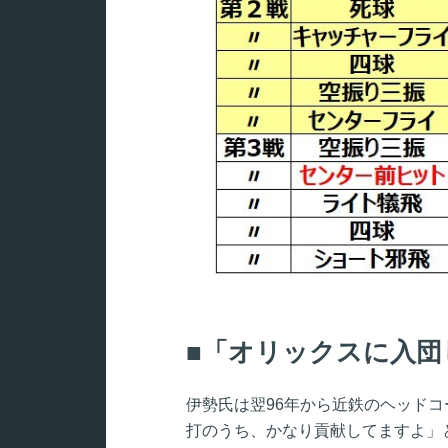
「オリックスに入団
伊勢氏は翌96年から近鉄のヘッドコ
打のうち、かなり貢献してますよ」