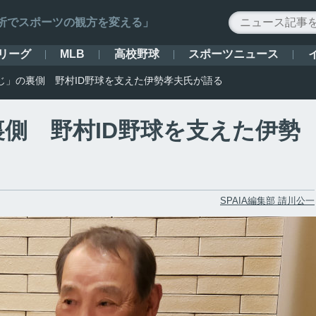
ータ解析でスポーツの観方を変える」
リーグ
高校野球
スポーツニュース
MLB
じ」の裏側 野村ID野球を支えた伊勢孝夫氏が語る
側 野村ID野球を支えた伊勢
SPAIA編集部 請川公一