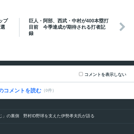
ップ
巨人・阿部、西武・中村が400本塁打

ン選
目前 今季達成が期待される打者記
録
コメントを表示しない
のコメントを読む
（0件）
じ」の裏側 野村ID野球を支えた伊勢孝夫氏が語る