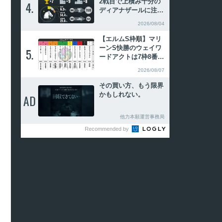
2戦目で上積み十分の
4.
4.
ディアナザールに注
目 「前走上がり3F4
2026/08/04
位以下」の好走率が高
い
【エルムS枠順】マリ
ーンS快勝のウェイワ
5.
5.
ードアクトは7枠8番
昨年覇者ペリエールは
2026/08/07
8枠11番
その買い方、もう限界
かもしれない。
AD
AD
他力本願運営事務局
Recommended by