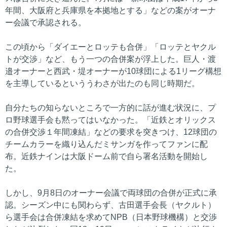
年間、大阪府と兵庫県を本拠地とする」などの案がオーナ
ー会議で承認される。
この頃から「ダイエーとロッテも合併」「ロッテとヤクル
トが交渉」など、もう一つの合併案が浮上した。巨人・渡
邉オーナーと西武・堤オーナーが10球団による1リーグ構想
を主導しているといううわさが出たのも同じ時期だ。
自分たちの知らないところで一方的に話が進む状況に、プ
ロ野球選手会も黙ってはいなかった。「近鉄とオリックス
の合併交渉１年間凍結」などの要求を突きつけ、12球団の
チームカラーを織り込んだミサンガを作ってファンに配
布。近鉄ナインは大阪ドーム前で自ら署名活動を開始し
た。
しかし、9月8日のオーナー会議で両球団の合併が正式に承
認。シーズン中にも関わらず、古田選手会長（ヤクルト）
ら選手会は合併凍結を求めてNPB（日本野球機構）と交渉