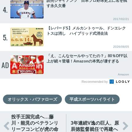
読売ジャイアンツ 日本プロ野球史上に名を残
す永久欠番
4.
2017/02/21
【レパードS】メルカントゥール、ドンエレク
トスは消し ハイブリッド式消去法
5.
2026/08/05
「え、こんなセールやってたの？」80％OFF以
上が続々登場！Amazonの本気が凄すぎる
AD
Amazon
Recommended by
オリックス・バファローズ
平成スポーツハイライト
投手王国完成へ…藤
川・能見のベテランリ
3年連続V逸の巨人、原


リーフコンビが虎の命
辰徳監督就任で再建へ