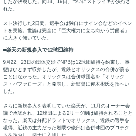
したが決裂した。同18、19日、ついにストライキが決行さ
れた。
スト決行した2日間、選手会は独自にサイン会などのイベン
トを実施。世論は完全に「巨大権力に立ち向かう労働者」
に大きく傾いていた。
楽天の新規参入で12球団維持
9月22、23日の団体交渉でNPBは12球団維持を約束し、事
態はひとまず収拾したが、近鉄とオリックスの合併が覆る
ことはなかった。オリックスは合併球団名を「オリック
ス・バファローズ」と発表し、新監督に仰木彬氏を招へい
した。
さらに新規参入を表明していた楽天が、11月のオーナー会
議で承認され、12球団による2リーグ制は維持されることと
なった。楽天は分配ドラフトでオリックス、近鉄の選手を
獲得。近鉄の主力だった岩隈や磯部は合併球団のプロテク
トを拒否し、楽天に入団した。