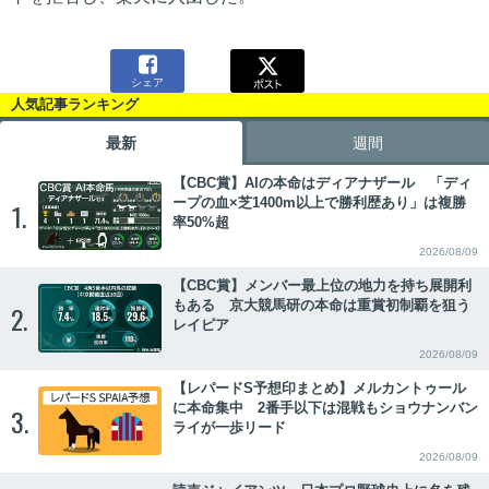

シェア
人気記事ランキング
最新
週間
【CBC賞】AIの本命はディアナザール 「ディ
ープの血×芝1400m以上で勝利歴あり」は複勝
1.
率50%超
2026/08/09
【CBC賞】メンバー最上位の地力を持ち展開利
もある 京大競馬研の本命は重賞初制覇を狙う
2.
レイピア
2026/08/09
【レパードS予想印まとめ】メルカントゥール
に本命集中 2番手以下は混戦もショウナンバン
3.
ライが一歩リード
2026/08/09