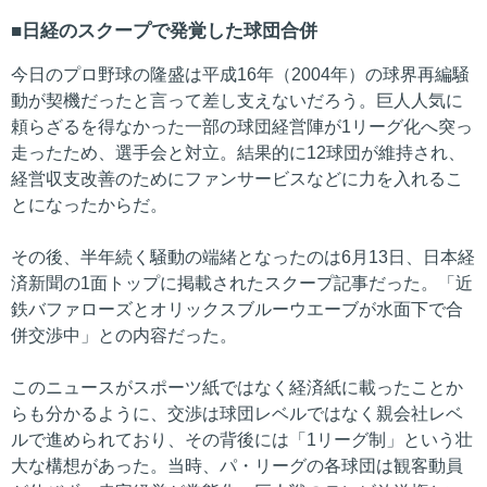
日経のスクープで発覚した球団合併
今日のプロ野球の隆盛は平成16年（2004年）の球界再編騒
動が契機だったと言って差し支えないだろう。巨人人気に
頼らざるを得なかった一部の球団経営陣が1リーグ化へ突っ
走ったため、選手会と対立。結果的に12球団が維持され、
経営収支改善のためにファンサービスなどに力を入れるこ
とになったからだ。
その後、半年続く騒動の端緒となったのは6月13日、日本経
済新聞の1面トップに掲載されたスクープ記事だった。「近
鉄バファローズとオリックスブルーウエーブが水面下で合
併交渉中」との内容だった。
このニュースがスポーツ紙ではなく経済紙に載ったことか
らも分かるように、交渉は球団レベルではなく親会社レベ
ルで進められており、その背後には「1リーグ制」という壮
大な構想があった。当時、パ・リーグの各球団は観客動員