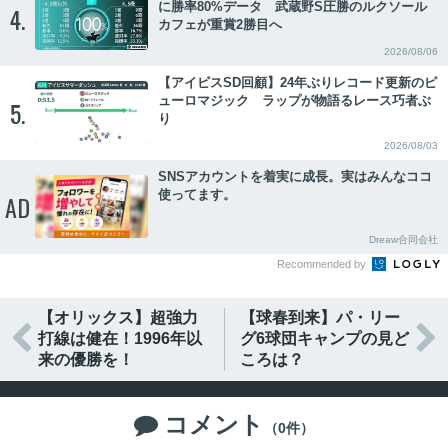
に勝率80%データ 武蔵野S圧勝のルクソール
4.
カフェが重賞2勝目へ
2026/08/06
【アイビスSD回顧】24年ぶりレコード更新のピ
ューロマジック ラップが物語るレース巧者ぶ
5.
り
2026/08/03
SNSアカウントを着実に成長。実はみんなココ
使ってます。
AD
Dreaw合同会社
Recommended by
【オリックス】超強力
【球春到来】パ・リー


打線は健在！1996年以
グ6球団キャンプの見ど
来の優勝を！
ころは？
コメント

（0件）