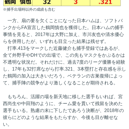
※捕手出場時以外の成績も含む
一方、扇の要を欠くことになった日本ハムは、ソフトバ
ンクからFA宣言した鶴岡慎也を獲得した。日本ハムの捕手
事情を見ると、2017年は大野に加え、市川友也や清水優心
らを併用したが、いずれも目立った結果は残せず。
打率.413をマークした近藤健介も捕手登録ではあるが、
全て外野手やDHでの出場で、この先もマスクをかぶるかは
不透明な状況だ。それだけに、過去7度のリーグ優勝を経験
し、17年も32打席ながら打率.321、3本塁打と存在感を示し
た鶴岡の加入は大きいだろう。ベテランの古巣復帰によっ
て、捕手陣の競争がより激しくなることが期待される。
もちろん、活躍の場を新天地に移した選手もいれば、宮
西尚生や中田翔のように、チーム愛を貫いて残留を決めた
選手もいる。熟慮の末に下したであろう決断が、2018年の
彼らにどのような結果をもたらすか、今後も目が離せな
い。