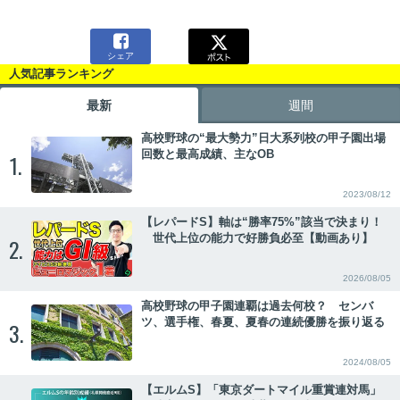

シェア
人気記事ランキング
最新
週間
高校野球の“最大勢力”日大系列校の甲子園出場
回数と最高成績、主なOB
1.
2023/08/12
【レパードS】軸は“勝率75%”該当で決まり！
世代上位の能力で好勝負必至【動画あり】
2.
2026/08/05
高校野球の甲子園連覇は過去何校？ センバ
ツ、選手権、春夏、夏春の連続優勝を振り返る
3.
2024/08/05
【エルムS】「東京ダートマイル重賞連対馬」