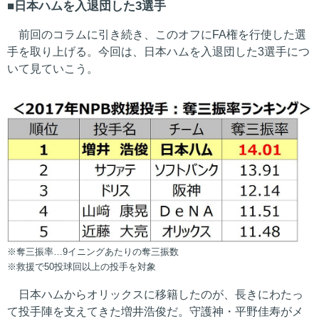
日本ハムを入退団した3選手
前回のコラムに引き続き、このオフにFA権を行使した選
手を取り上げる。今回は、日本ハムを入退団した3選手につ
いて見ていこう。
※奪三振率…9イニングあたりの奪三振数
※救援で50投球回以上の投手を対象
日本ハムからオリックスに移籍したのが、長きにわたっ
て投手陣を支えてきた増井浩俊だ。守護神・平野佳寿がメ