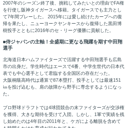
2007年のシーズン終了後、挑戦してみたいとの理由でFA権
を行使し阪神タイガースへ移籍。タイガースでも主力とし
て7年間プレーした。 2015年には愛し続けたカープへの復
帰を果たし、ニューヨークヤンキースから復帰した黒田博
樹投手とともに2016年のセ・リーグ優勝に貢献した。
侍ジャパンの主軸！全盛期に更なる飛躍を期す中田翔
選手
北海道日本ハムファイターズで活躍する中田翔選手も広島
市の出身だ。学生時代はエースで4番、中学生世代の日本代
表でも中心選手として君臨する全国区の存在だった。
大阪桐蔭高時代は通算で87本塁打、投手としては最速151
㎞を投げ込むも、肩の故障から野手に専念するようになっ
た。
プロ野球ドラフトでは4球団競合の末ファイターズが交渉権
を獲得、大きな期待を受けて入団。しかし、1軍で実績を残
し始めたのは4年目の2011年と、ケガによる離脱を含めて