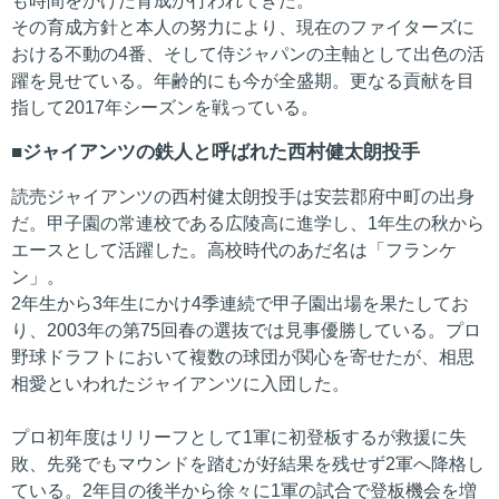
も時間をかけた育成が行われてきた。
その育成方針と本人の努力により、現在のファイターズに
おける不動の4番、そして侍ジャパンの主軸として出色の活
躍を見せている。年齢的にも今が全盛期。更なる貢献を目
指して2017年シーズンを戦っている。
ジャイアンツの鉄人と呼ばれた西村健太朗投手
読売ジャイアンツの西村健太朗投手は安芸郡府中町の出身
だ。甲子園の常連校である広陵高に進学し、1年生の秋から
エースとして活躍した。高校時代のあだ名は「フランケ
ン」。
2年生から3年生にかけ4季連続で甲子園出場を果たしてお
り、2003年の第75回春の選抜では見事優勝している。プロ
野球ドラフトにおいて複数の球団が関心を寄せたが、相思
相愛といわれたジャイアンツに入団した。
プロ初年度はリリーフとして1軍に初登板するが救援に失
敗、先発でもマウンドを踏むが好結果を残せず2軍へ降格し
ている。2年目の後半から徐々に1軍の試合で登板機会を増