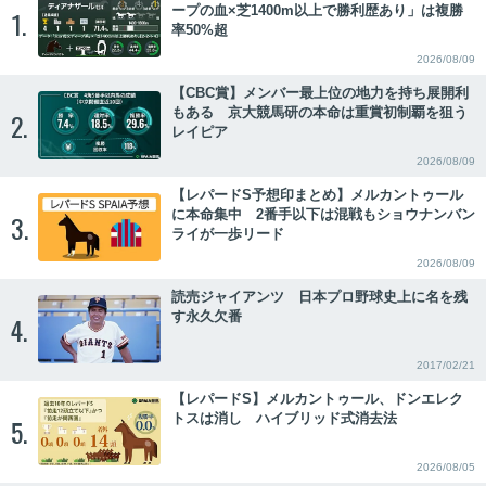
ープの血×芝1400m以上で勝利歴あり」は複勝
1.
率50%超
2026/08/09
【CBC賞】メンバー最上位の地力を持ち展開利
もある 京大競馬研の本命は重賞初制覇を狙う
2.
レイピア
2026/08/09
【レパードS予想印まとめ】メルカントゥール
に本命集中 2番手以下は混戦もショウナンバン
3.
ライが一歩リード
2026/08/09
読売ジャイアンツ 日本プロ野球史上に名を残
す永久欠番
4.
2017/02/21
【レパードS】メルカントゥール、ドンエレク
トスは消し ハイブリッド式消去法
5.
2026/08/05