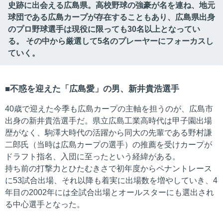
史跡に出会える広島県。高校野球の強豪が名を連ね、地元
球団である広島カープが存在することもあり、広島県出身
のプロ野球選手は現役に限っても30名以上となってい
る。 その中から厳選して5名のプレーヤーにフォーカスし
ていく。
不惑を迎えた「広島愛」の男、新井貴浩選手
40歳で迎えた今季も広島カープの主軸を担うのが、広島市
出身の新井貴浩選手だ。県立広島工業高時代は甲子園出場
歴がなく、駒澤大時代の活躍から同大の先輩である野村謙
二郎氏（当時は広島カープの選手）の推薦を受けカープが
ドラフト指名、入団に至ったという経緯がある。
持ち前の打撃力とひたむきさで初年度からペナントレース
に53試合出場、それ以降も着実に出場数を増やしていき、4
年目の2002年には全試合出場とオールスターにも選出され
る中心選手となった。