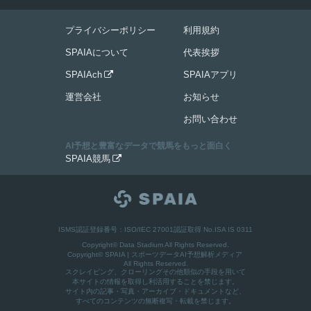
プライバシーポリシー
利用規約
SPAIAについて
代表挨拶
SPAIAch
SPAIAアプリ

運営会社
お知らせ
お問い合わせ
AI予想と豊富なデータで競馬をもっと面白く
SPAIA競馬

ISMS認証登録番号：ISO/IEC 27001認証取得 No.ISA IS 0311
Copyright© Data Stadium All Rights Reserved.
Copyright©
SPAIA | スポーツデータAI予想解析メディア
All Rights Reserved.
スクレイピング、クローリングその他類似の手段を用いて
本サイトの情報を取得し利活用することを禁じます。
サイト内の記事・写真・アーカイブ・ドキュメントなど、
すべてのコンテンツの無断複写・転載を禁じます。