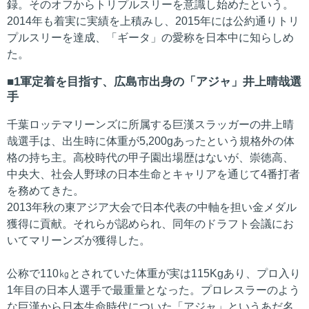
録。そのオフからトリプルスリーを意識し始めたという。
2014年も着実に実績を上積みし、2015年には公約通りトリ
プルスリーを達成、「ギータ」の愛称を日本中に知らしめ
た。
1軍定着を目指す、広島市出身の「アジャ」井上晴哉選
手
千葉ロッテマリーンズに所属する巨漢スラッガーの井上晴
哉選手は、出生時に体重が5,200gあったという規格外の体
格の持ち主。高校時代の甲子園出場歴はないが、崇徳高、
中央大、社会人野球の日本生命とキャリアを通じて4番打者
を務めてきた。
2013年秋の東アジア大会で日本代表の中軸を担い金メダル
獲得に貢献。それらが認められ、同年のドラフト会議にお
いてマリーンズが獲得した。
公称で110㎏とされていた体重が実は115Kgあり、プロ入り
1年目の日本人選手で最重量となった。プロレスラーのよう
な巨漢から日本生命時代についた「アジャ」というあだ名