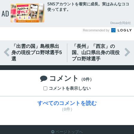
SNSアカウントを着実に成長。実はみんなココ
使ってます。
AD
Dreaw合同会社
Recommended by
「出雲の国」島根県出
「長州」「西京」の


身の現役プロ野球選手5
国、山口県出身の現役
選
プロ野球選手
コメント

（0件）
コメントを表示しない
すべてのコメントを読む
（0件）
ページトップへ
