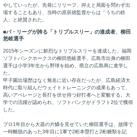
やしていったが、先発にリリーフ、抑えと局面を問わず出
場することもあり、当時の原辰徳監督からは「うちの鉄
人」と絶賛された。
パ・リーグが誇る「トリプルスリー」の達成者、柳田
悠岐選手
2015年シーズンに鮮烈なトリプルスリーを達成した、福岡
ソフトバンクホークスの柳田悠岐選手。広島市出身の柳田
選手は小学3年生から野球を始め、県立の広島商に進学し
た。
甲子園出場歴はなく無名に近い存在だったが、広島経済大
時代に取り組んだウェイトトレーニングの成果もあって、
高いアベレージと長打を伏せ持つ好打者へと変貌する。大
学での活躍が認められ、ソフトバンクがドラフト2位で獲得
した。
プロ1年目から大器の片鱗を見せていた柳田選手は、故障で
一時離脱のあった3年目に1軍で2桁本塁打と2桁糖類を記