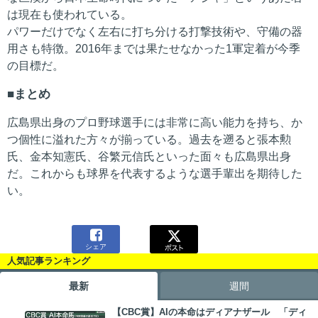
は現在も使われている。
パワーだけでなく左右に打ち分ける打撃技術や、守備の器
用さも特徴。2016年までは果たせなかった1軍定着が今季
の目標だ。
まとめ
広島県出身のプロ野球選手には非常に高い能力を持ち、か
つ個性に溢れた方々が揃っている。過去を遡ると張本勲
氏、金本知憲氏、谷繁元信氏といった面々も広島県出身
だ。これからも球界を代表するような選手輩出を期待した
い。

シェア
人気記事ランキング
最新
週間
【CBC賞】AIの本命はディアナザール 「ディ