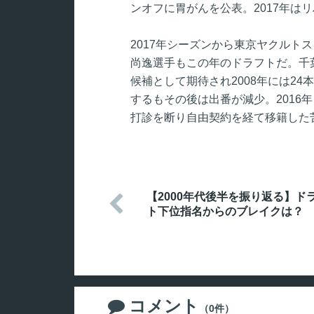
ンオフに胃がんを公表。2017年は
2017年シーズンから東京ヤクルト
尚逸選手もこの年のドラフトだ。千
候補として期待され2008年には24
するもその後は出番が減少。2016
打診を断り自由契約を経て移籍した
【2000年代後半を振り返る】ド

ト下位指名からのブレイクは？
コメント

（0件）