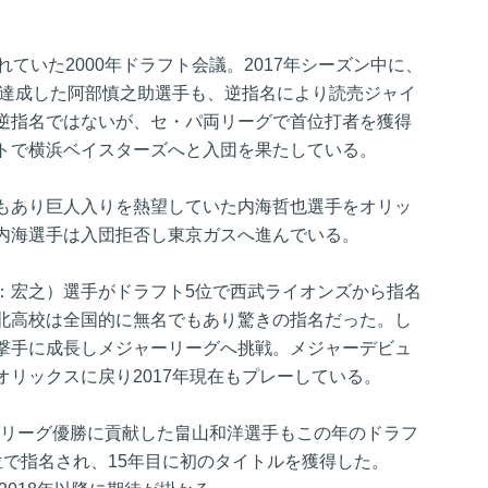
ていた2000年ドラフト会議。2017年シーズン中に、
を達成した阿部慎之助選手も、逆指名により読売ジャイ
逆指名ではないが、セ・パ両リーグで首位打者を獲得
トで横浜ベイスターズへと入団を果たしている。
もあり巨人入りを熱望していた内海哲也選手をオリッ
内海選手は入団拒否し東京ガスへ進んでいる。
：宏之）選手がドラフト5位で西武ライオンズから指名
北高校は全国的に無名でもあり驚きの指名だった。し
撃手に成長しメジャーリーグへ挑戦。メジャーデビュ
リックスに戻り2017年現在もプレーしている。
りのリーグ優勝に貢献した畠山和洋選手もこの年のドラフ
位で指名され、15年目に初のタイトルを獲得した。