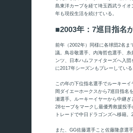
島東洋カープを経て埼玉西武ライオン
年も現役生活を続けている。
2003年：7巡目指
前年（2002年）同様に各球団2名
議。鳥谷敬選手、内海哲也選手、糸
ンツ、日本ハムファイターズへ入団
に2017年シーズンもプレーしている
この年の下位指名選手でルーキーイ
岡ダイエーホークスから7巡目指名
瀬選手。ルーキーイヤーから中継ぎ
28セーブをマークし最優秀救援投
トレードで中日ドラゴンズへ移籍。2
また、GG佐藤選手こと佐藤隆彦選