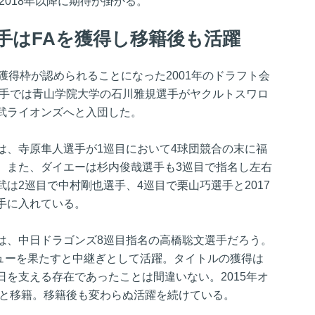
2018年以降に期待が掛かる。
選手はFAを獲得し移籍後も活躍
獲得枠が認められることになった2001年のドラフト会
選手では青山学院大学の石川雅規選手がヤクルトスワロ
武ライオンズへと入団した。
は、寺原隼人選手が1巡目において4球団競合の末に福
。また、ダイエーは杉内俊哉選手も3巡目で指名し左右
は2巡目で中村剛也選手、4巡目で栗山巧選手と2017
手に入れている。
は、中日ドラゴンズ8巡目指名の高橋聡文選手だろう。
ビューを果たすと中継ぎとして活躍。タイトルの獲得は
を支える存在であったことは間違いない。2015年オ
へと移籍。移籍後も変わらぬ活躍を続けている。