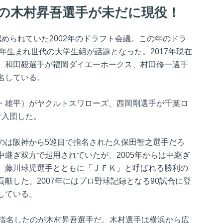
指名の木村昇吾選手が未だに現役！
められていた2002年のドラフト会議。この年のドラ
0年生まれ世代の大学生組が話題となった。2017年現在
、和田毅選手が福岡ダイエーホークス、村田修一選手
名している。
・雄平）がヤクルトスワローズ、西岡剛選手が千葉ロ
け入団した。
のは阪神から5巡目で指名された久保田智之選手だろ
継ぎ双方で起用されていたが、2005年からは中継ぎ
、藤川球児選手とともに「ＪＦＫ」と呼ばれる勝利の
献した。2007年にはプロ野球記録となる90試合に登
している。
で指名したのが木村昇吾選手だ。木村選手は横浜から広