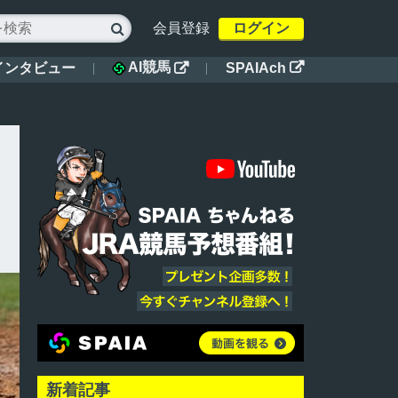
会員登録
ログイン

AI競馬
インタビュー
SPAIAch


新着記事