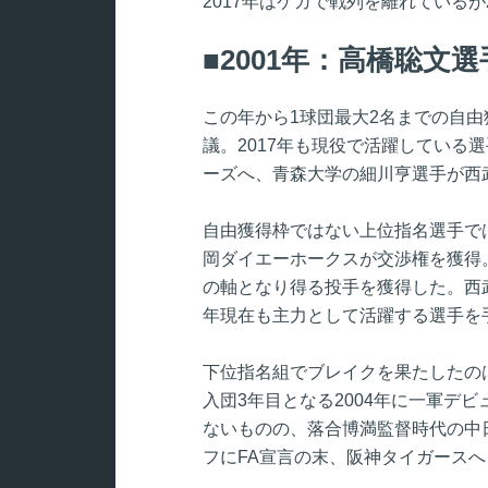
2017年はケガで戦列を離れているが
2001年：高橋聡文
この年から1球団最大2名までの自由
議。2017年も現役で活躍している
ーズへ、青森大学の細川亨選手が西
自由獲得枠ではない上位指名選手で
岡ダイエーホークスが交渉権を獲得
の軸となり得る投手を獲得した。西武
年現在も主力として活躍する選手を
下位指名組でブレイクを果たしたの
入団3年目となる2004年に一軍デ
ないものの、落合博満監督時代の中日
フにFA宣言の末、阪神タイガース