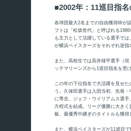
2002年：11巡目
各球団最大2名までの自由獲得枠が認
フトは「松坂世代」と呼ばれる198
も主力として活躍している選手では
が横浜ベイスターズをそれぞれ逆指
また、高校生では高井雄平選手（現
ッテマリーンズから1巡目指名を受
この年の下位指名で大活躍を見せた
う。久保田選手は入団当初、先発・中
に専念。ジェフ・ウイリアムス選手
方程式を結成。リーグ優勝に大きく貢
板。最優秀中継ぎのタイトルも獲得
また、横浜ベイスターズが11巡目