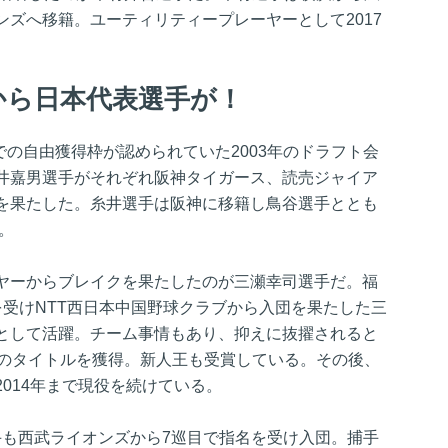
ズへ移籍。ユーティリティープレーヤーとして2017
名から日本代表選手が！
までの自由獲得枠が認められていた2003年のドラフト会
井嘉男選手がそれぞれ阪神タイガース、読売ジャイア
を果たした。糸井選手は阪神に移籍し鳥谷選手ととも
。
ヤーからブレイクを果たしたのが三瀬幸司選手だ。福
を受けNTT西日本中国野球クラブから入団を果たした三
として活躍。チーム事情もあり、抑えに抜擢されると
手のタイトルを獲得。新人王も受賞している。その後、
014年まで現役を続けている。
手も西武ライオンズから7巡目で指名を受け入団。捕手