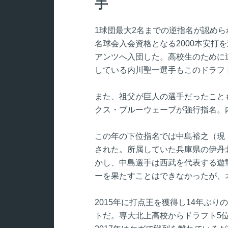
手
1球団最大2名までの逆指名が認められ
名球会入会資格となる2000本安打
アンツへ入団した。高校生のために
している内川聖一選手もこのドラフ
また、祖父が巨人の選手だったこと
クス・ブルーウェーブが強行指名。
この年の下位指名では中島裕之（現
された。所属していた兵庫県の伊丹
かし、中島選手は西武を代表する遊
ーを果たすことはできなかったが、オ
2015年に打点王を獲得し14年ぶ
トだ。専大北上高校からドラフト5