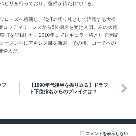
リハビリを行っており、復帰が待たれている。
スワローズへ移籍し、代打の切り札として活躍する大松
葉ロッテマリーンズから5位指名を受け入団。左の大砲
本塁打を記録した。2010年までレギュラー格として活躍
年シーズン中にアキレス腱を断裂。その後、コーチへの
苦労人だ。
ラフ
【1990年代後半を振り返る】ドラフ

ト下位指名からのブレイクは？
コメントを表示しない