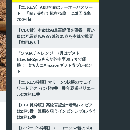
【エルムS】AIの本命はテーオーパスワー
ド 「前走先行で勝利×5歳」は単回収率
700%超
【CBC賞】本命はAI最高評価を獲得 買い
目は万馬券もある3連複25点を本線で推奨
【動画あり】
「SPAIAチャレンジ」7月はゲスト
h1aqlsk2juoさんが的中率66.7％で優
勝！ 計6人にAmazonギフト券プレゼン
ト
【エルムS枠順】マリーンS快勝のウェイ
ワードアクトは7枠8番 昨年覇者ペリエー
ルは8枠11番
【CBC賞枠順】高松宮記念5着馬レイピア
は2枠3番 連覇を狙うインビンシブルパパ
は6枠12番
【レパードS枠順】ユニコーンS2着のメル