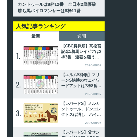
カントゥールは8枠12番 全日本2歳優駿
勝ち馬パイロマンサーは8枠11番
人気記事ランキング
最新
週間
【CBC賞枠順】高松宮
記念5着馬レイピアは2
1.
1.
枠3番 連覇を狙うイ
ンビンシブルパパは6
2026/08/07
枠12番
【エルムS枠順】マリ
ーンS快勝のウェイワ
2.
2.
ードアクトは7枠8番
昨年覇者ペリエールは
2026/08/07
8枠11番
【レパードS】メルカ
ントゥール、ドンエレ
3.
3.
クトスは消し ハイブ
リッド式消去法
2026/08/05
【レパードS】父サン