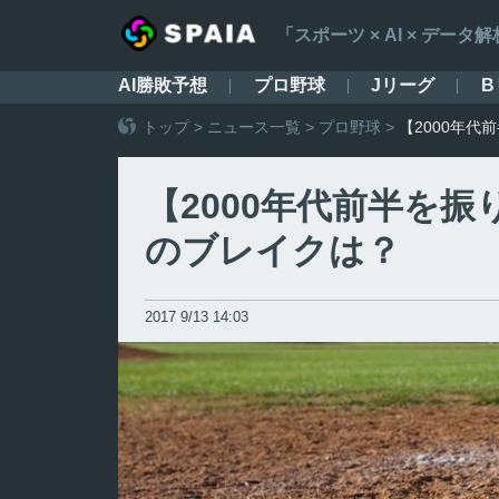
「スポーツ × AI × デ
AI勝敗予想
プロ野球
Jリーグ
B
トップ
>
ニュース一覧
>
プロ野球
>
【2000年
【2000年代前半を
のブレイクは？
2017 9/13 14:03