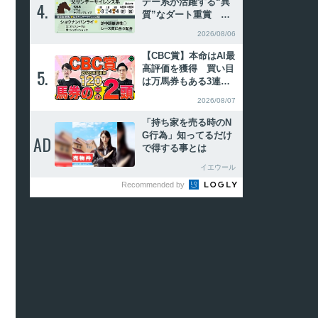
デー系が活躍する“異
4.
4.
質”なダート重賞 傾
向合致の注目2頭
2026/08/06
【CBC賞】本命はAI最
高評価を獲得 買い目
5.
5.
は万馬券もある3連複2
5点を本線で推奨【動
2026/08/07
画あり】
「持ち家を売る時のN
G行為」知ってるだけ
AD
AD
で得する事とは
イエウール
Recommended by