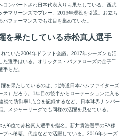
へコンバートされ日本代表入りも果たしている。西武
テマリーンズでプレー。2013年現役を引退。お立ち
るパフォーマンスでも注目を集めていた。
活躍を果たしている赤松真人選手
れていた2004年ドラフト会議。2017年シーズンも活
した選手はいる。オリックス・バファローズの金子千
選手らだ。
活躍を果たしているのは、北海道日本ハムファイターズ
ース）だろう。1年目の後半からローテーションに入る
年連続で防御率1点台を記録するなど、日本球界ナンバー
籍。メジャーリーグでも同様の活躍を見せている。
スが6位で赤松真人選手を指名。新井貴浩選手のFA移
プへ移籍。代走などで活躍している。2016年シーズ