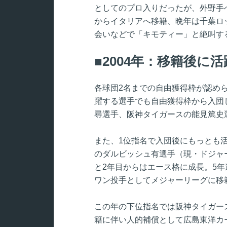
としてのプロ入りだったが、外野手
からイタリアへ移籍、晩年は千葉ロッ
会いなどで「キモティー」と絶叫す
2004年：移籍後に
各球団2名までの自由獲得枠が認めら
躍する選手でも自由獲得枠から入団
尋選手、阪神タイガースの能見篤史
また、1位指名で入団後にもっとも
のダルビッシュ有選手（現・ドジャ
と2年目からはエース格に成長。5
ワン投手としてメジャーリーグに移
この年の下位指名では阪神タイガー
籍に伴い人的補償として広島東洋カー