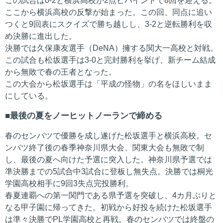
この試合は0-2と横浜高校が2点ビハインドで8回を迎える。
ここから横浜高校の反撃が始まった。この回、同点に追い
つくと9回表にスクイズで勝ち越しし、3-2と逆転勝利を収
め決勝に進出した。
決勝では久保康友選手（DeNA）擁する関大一高校と対戦。
この試合も松坂選手は3-0と完封勝利を挙げ、新チーム結成
から無敗で春の王者となった。
この大会から松坂選手は「平成の怪物」の名をほしいまま
にしている。
最後の夏をノーヒットノーランで締める
春のセンバツで優勝を成し遂げた松坂選手と横浜高校。セ
ンバツ終了後の春季神奈川県大会、関東大会も無敗で制
し、最後の夏へ向けた予選に突入した。神奈川県予選では
準決勝までの5試合中3試合に登板し無失点。決勝では桐光
学園高校相手に9回3失点完投勝利。
春夏連覇への第一関門である県予選を突破し、4カ月ぶりと
なる甲子園に帰ってきた。初戦から好投を続けた松坂選手
は準々決勝でPL学園高校と再戦。春のセンバツでは終盤の