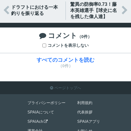
驚異の防御率0.73！藤
ドラフトにおける一本


本英雄選手【球史に名
釣りを振り返る
を残した偉人達】
コメント

（0件）
コメントを表示しない
すべてのコメントを読む
（0件）
ページトップへ

プライバシーポリシー
利用規約
SPAIAについて
代表挨拶
SPAIAch
SPAIAアプリ

運営会社
お知らせ