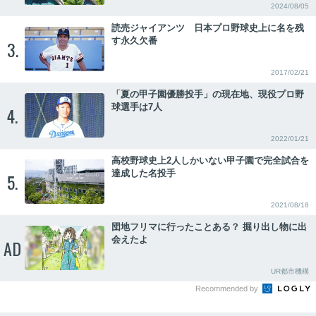
2024/08/05
読売ジャイアンツ 日本プロ野球史上に名を残
す永久欠番
3.
2017/02/21
「夏の甲子園優勝投手」の現在地、現役プロ野
球選手は7人
4.
2022/01/21
高校野球史上2人しかいない甲子園で完全試合を
達成した名投手
5.
2021/08/18
団地フリマに行ったことある？ 掘り出し物に出
会えたよ
AD
UR都市機構
Recommended by