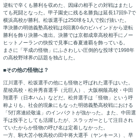
逆転で辛くも勝利を収めた、因縁の相手との対戦はまたし
ても死闘となった。甲子園史に残る名勝負は延長17回9-7で
横浜高校が勝利。松坂選手は250球を1人で投げ抜いた。
準決勝の明徳義塾高校戦は8回裏0-6のビハインドから逆転
勝利を飾り決勝へ進出。決勝では京都成章高校相手にノー
ヒットノーランの快投で見事に春夏連覇を飾っている。
まさに「平成の怪物」にふさわしい圧倒的な投球で1998年
の高校野球界の話題を独占した。
その他の怪物は？
江川選手、松坂選手の他にも怪物と呼ばれた選手はいた。
星稜高校・松井秀喜選手（元巨人）、大阪桐蔭高校・中田
翔選手（日本ハム）などだ。松井選手は「怪物」という呼
称よりも、社会的現象にもなった明徳義塾高校戦における
「5打席連続敬遠」のインパクトが強かった。また、中田選
手は投手としても活躍したが、スラッガーとして注目され
ていたからか怪物の呼び名は定着しなかった。
一方、駒大苫小牧高校の田中将大選手（ヤンキース）、早