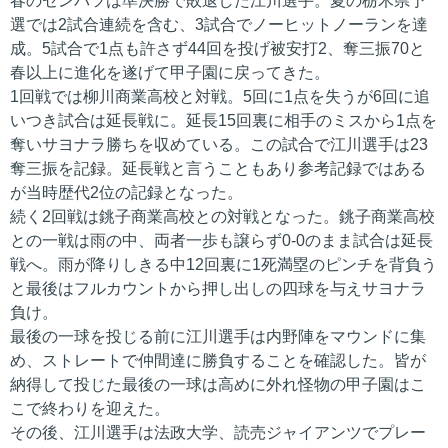
春のセンバツは準決勝で敗退した江川選手。夏の栃木県予
選では2試合連続を含む、3試合でノーヒットノーランを達
成。5試合で1点も許さず44回を投げ被安打2、奪三振70と
春以上に進化を遂げて甲子園に戻ってきた。
1回戦では柳川商業高校と対戦。5回に1点を失うが6回に追
いつき試合は延長戦に。延長15回裏に相手のミスから1点を
奪いサヨナラ勝ちを収めている。この試合で江川選手は23
奪三振を記録。延長戦と言うこともあり参考記録ではある
が当時歴代2位の記録となった。
続く2回戦は銚子商業高校との対戦となった。銚子商業高校
との一戦は雨の中、両者一歩も譲らず0-0のまま試合は延長
戦へ。雨が降りしきる中12回裏に1死満塁のピンチを背負う
と最後はフルカウントから押し出しの四球を与えサヨナラ
負け。
最後の一球を投じる前に江川選手は内野陣をマウンドに集
め、ストレートで仲間達に勝負することを確認した。皆が
納得して投じた最後の一球は高めに外れ怪物の甲子園はこ
こで終わりを迎えた。
その後、江川選手は法政大学、読売ジャイアンツでプレー