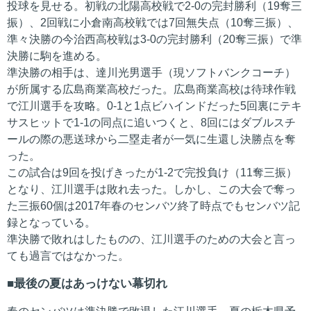
投球を見せる。初戦の北陽高校戦で2-0の完封勝利（19奪三
振）、2回戦に小倉南高校戦では7回無失点（10奪三振）、
準々決勝の今治西高校戦は3-0の完封勝利（20奪三振）で準
決勝に駒を進める。
準決勝の相手は、達川光男選手（現ソフトバンクコーチ）
が所属する広島商業高校だった。広島商業高校は待球作戦
で江川選手を攻略。0-1と1点ビハインドだった5回裏にテキ
サスヒットで1-1の同点に追いつくと、8回にはダブルスチ
ールの際の悪送球から二塁走者が一気に生還し決勝点を奪
った。
この試合は9回を投げきったが1-2で完投負け（11奪三振）
となり、江川選手は敗れ去った。しかし、この大会で奪っ
た三振60個は2017年春のセンバツ終了時点でもセンバツ記
録となっている。
準決勝で敗れはしたものの、江川選手のための大会と言っ
ても過言ではなかった。
最後の夏はあっけない幕切れ