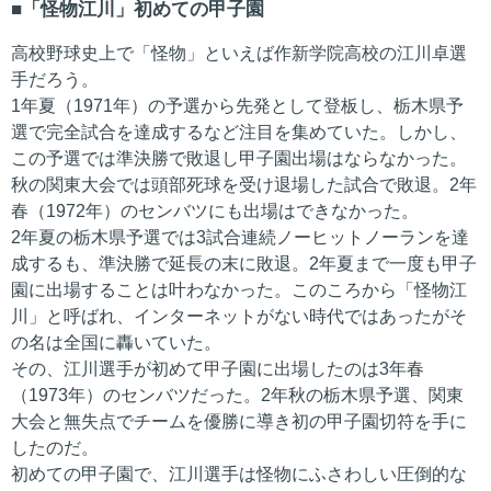
「怪物江川」初めての甲子園
高校野球史上で「怪物」といえば作新学院高校の江川卓選
手だろう。
1年夏（1971年）の予選から先発として登板し、栃木県予
選で完全試合を達成するなど注目を集めていた。しかし、
この予選では準決勝で敗退し甲子園出場はならなかった。
秋の関東大会では頭部死球を受け退場した試合で敗退。2年
春（1972年）のセンバツにも出場はできなかった。
2年夏の栃木県予選では3試合連続ノーヒットノーランを達
成するも、準決勝で延長の末に敗退。2年夏まで一度も甲子
園に出場することは叶わなかった。このころから「怪物江
川」と呼ばれ、インターネットがない時代ではあったがそ
の名は全国に轟いていた。
その、江川選手が初めて甲子園に出場したのは3年春
（1973年）のセンバツだった。2年秋の栃木県予選、関東
大会と無失点でチームを優勝に導き初の甲子園切符を手に
したのだ。
初めての甲子園で、江川選手は怪物にふさわしい圧倒的な