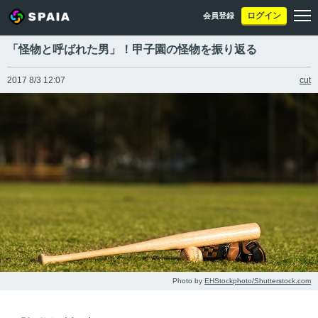
ログイン
会員登録
「怪物と呼ばれた男」！甲子園の怪物を振り返る
2017 8/3 12:07
cut
Photo by
EHStockphoto/Shutterstock.com