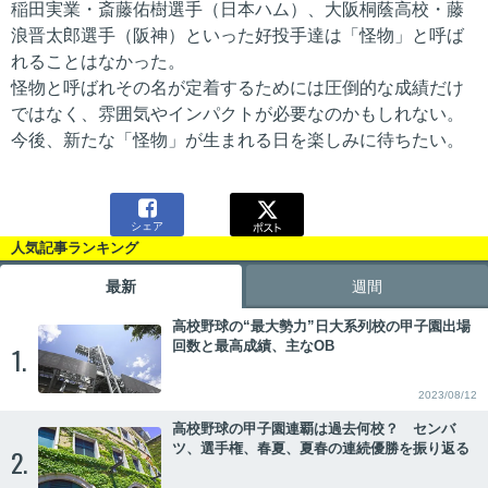
稲田実業・斎藤佑樹選手（日本ハム）、大阪桐蔭高校・藤
浪晋太郎選手（阪神）といった好投手達は「怪物」と呼ば
れることはなかった。
怪物と呼ばれその名が定着するためには圧倒的な成績だけ
ではなく、雰囲気やインパクトが必要なのかもしれない。
今後、新たな「怪物」が生まれる日を楽しみに待ちたい。

シェア
人気記事ランキング
最新
週間
高校野球の“最大勢力”日大系列校の甲子園出場
回数と最高成績、主なOB
1.
2023/08/12
高校野球の甲子園連覇は過去何校？ センバ
ツ、選手権、春夏、夏春の連続優勝を振り返る
2.