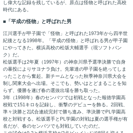
し偉大な記録を残しているが、原点は怪物と呼ばれた高校
時代にある。
「平成の怪物」と呼ばれた男
江川選手が甲子園で「怪物」と呼ばれた1973年から四半世
紀後となる1998年。「平成の怪物」と呼ばれる男が甲子園
にやってきた。横浜高校の松坂大輔選手（現ソフトバン
ク）だ。
松坂選手は2年夏（1997年）の神奈川県予選準決勝で自身
の暴投によりサヨナラ負け。先輩達の甲子園を絶ってしま
ったことから奮起。新チームとなった秋季神奈川県大会を
制し関東大会へ出場。そこでも、勢いはとどまることを知
らず、優勝を遂げ春の選抜出場を勝ち取った。
3年（1998年）春のセンバツでは初戦となった報徳学園高
校戦で151キロを記録し、衝撃のデビューを飾る。2回戦、
準々決勝と2試合連続完封で勝ち進み、準決勝でPL学園高
校と対戦する。松坂選手とPL学園の対戦は夏の選手権が有
名だが、春のセンバツでも対戦していたのだ。