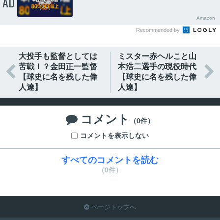
AD
Amazon
Recommended by
大投手も監督としては
ミスター赤ヘルこと山
苦戦！？金田正一監督
本浩二選手の現役時代


【球史に名を残した偉
【球史に名を残した偉
人達】
人達】
コメント

（0件）
コメントを表示しない
すべてのコメントを読む
（0件）
ページトップへ
