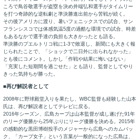
ころで鳥谷敬選手が盗塁を決め井端弘和選手がタイムリー
を打つ奇跡的な逆転劇と準決勝進出前から苦戦が続く。
その後アメリカに渡り、暑いフェニックスでの試合、サン
フランシスコでは体感気温5度の過酷な環境での試合、時差
もあるなかで選手達の負担も大きかったとも語る。
準決勝のプエルトリコ戦に1-3で敗退し、新聞にも大きく報
じられたことで、「ショックで二日外に出られなかった」
とも後にコメント。しかし「作戦や結果に悔いはない」
「充実した短期間を過ごせた」とも語り、監督としてやり
きった気持ちが勝った。
再び解説者として
2008年に野球殿堂入りを果たし、WBC監督も経験した山本
氏は、再び解説者としてテレビに戻る。
2016年シーズン、広島カープは山本監督が成し遂げた91年
のリーグ優勝から25年ぶりにリーグ優勝を決める。2015年
の感動的な黒田博樹投手のメジャーから広島へのカムバッ
ク、「カープ女子」という言葉が一般的になった広島は、