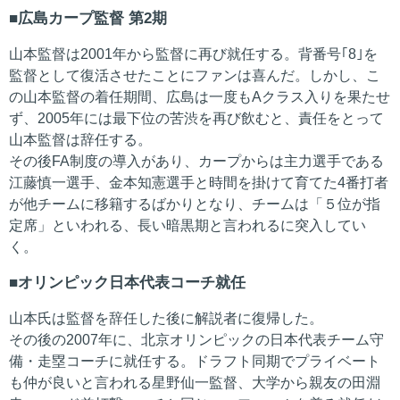
広島カープ監督 第2期
山本監督は2001年から監督に再び就任する。背番号｢8｣を
監督として復活させたことにファンは喜んだ。しかし、こ
の山本監督の着任期間、広島は一度もAクラス入りを果たせ
ず、2005年には最下位の苦渋を再び飲むと、責任をとって
山本監督は辞任する。
その後FA制度の導入があり、カープからは主力選手である
江藤慎一選手、金本知憲選手と時間を掛けて育てた4番打者
が他チームに移籍するばかりとなり、チームは「５位が指
定席」といわれる、長い暗黒期と言われるに突入してい
く。
オリンピック日本代表コーチ就任
山本氏は監督を辞任した後に解説者に復帰した。
その後の2007年に、北京オリンピックの日本代表チーム守
備・走塁コーチに就任する。ドラフト同期でプライベート
も仲が良いと言われる星野仙一監督、大学から親友の田淵