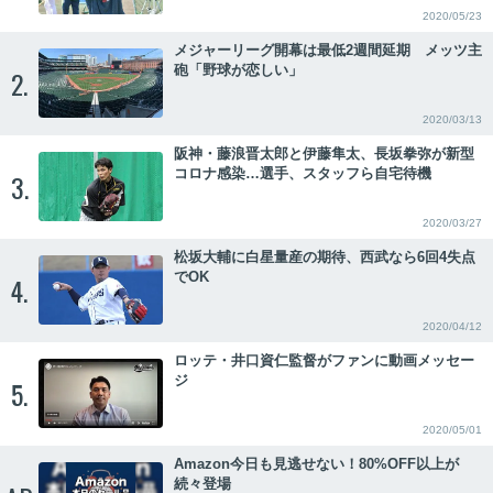
2020/05/23
メジャーリーグ開幕は最低2週間延期 メッツ主
砲「野球が恋しい」
2.
2020/03/13
阪神・藤浪晋太郎と伊藤隼太、長坂拳弥が新型
コロナ感染…選手、スタッフら自宅待機
3.
2020/03/27
松坂大輔に白星量産の期待、西武なら6回4失点
でOK
4.
2020/04/12
ロッテ・井口資仁監督がファンに動画メッセー
ジ
5.
2020/05/01
Amazon今日も見逃せない！80%OFF以上が
続々登場