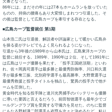
欠番となった。
86年には、まだその年には27本もホームランを放っていた
ものの、持病の腰痛もあり大変惜しまれつつ引退した。そ
の後は監督として広島カープを牽引する存在となる。
広島カープ監督就任 第1期
山本浩二氏は引退後、解説者や評論家として暖かい広島弁
を操る姿がテレビでもよく見られるようになった。
引退から3年後の1989年から山本氏は、広島東洋カープの
監督に就任する。1989年、1990年は２位、そして1991年に
は広島はリーグ優勝を果たす。「投手王国絶頂期」といわ
れ、佐々岡真司選手は最多勝と最優秀防御率、川口和久選
手が最多奪三振、北別府学選手も最高勝率、大野豊選手は
最優秀救援と投手タイトルを独占し、驚異の投手力で他チ
ームを圧倒した。
黄金時代を知る投手陣と達川光男捕手のバッテリーも優勝
に導いた要因と言えるだろう。前田智徳選手も最年少でゴ
ールデングラブ賞を受賞する守備力を見せた。のちに監督
にもなる野村謙二郎選手も盗塁を次々と決めるなど、粘り