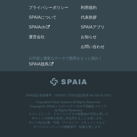
プライバシーポリシー
利用規約
SPAIAについて
代表挨拶
SPAIAch
SPAIAアプリ

運営会社
お知らせ
お問い合わせ
AI予想と豊富なデータで競馬をもっと面白く
SPAIA競馬

ISMS認証登録番号：ISO/IEC 27001認証取得 No.ISA IS 0311
Copyright© Data Stadium All Rights Reserved.
Copyright©
SPAIA | スポーツデータAI予想解析メディア
All Rights Reserved.
スクレイピング、クローリングその他類似の手段を用いて
本サイトの情報を取得し利活用することを禁じます。
サイト内の記事・写真・アーカイブ・ドキュメントなど、
すべてのコンテンツの無断複写・転載を禁じます。