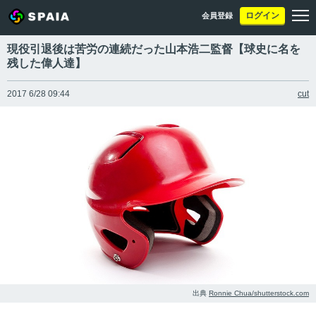
ログイン
会員登録
現役引退後は苦労の連続だった山本浩二監督【球史に名を
残した偉人達】
2017 6/28 09:44
cut
出典
Ronnie Chua/shutterstock.com