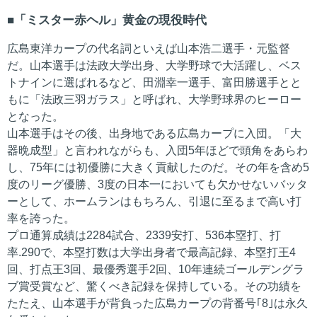
「ミスター赤ヘル」黄金の現役時代
広島東洋カープの代名詞といえば山本浩二選手・元監督
だ。山本選手は法政大学出身、大学野球で大活躍し、ベス
トナインに選ばれるなど、田淵幸一選手、富田勝選手とと
もに「法政三羽ガラス」と呼ばれ、大学野球界のヒーロー
となった。
山本選手はその後、出身地である広島カープに入団。「大
器晩成型」と言われながらも、入団5年ほどで頭角をあらわ
し、75年には初優勝に大きく貢献したのだ。その年を含め5
度のリーグ優勝、3度の日本一においても欠かせないバッタ
ーとして、ホームランはもちろん、引退に至るまで高い打
率を誇った。
プロ通算成績は2284試合、2339安打、536本塁打、打
率.290で、本塁打数は大学出身者で最高記録、本塁打王4
回、打点王3回、最優秀選手2回、10年連続ゴールデングラ
ブ賞受賞など、驚くべき記録を保持している。その功績を
たたえ、山本選手が背負った広島カープの背番号｢8｣は永久