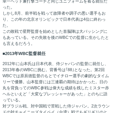
幸一ヘッド兼打撃コーチと同じユニフォームを着る就任だ
った。
しかし8月、前半戦を戦って故障者や調子の悪い選手もお
り、この年の北京オリンピックで日本代表は4位に終わっ
た。
この敗戦で星野監督を始めとした首脳陣は大バッシングに
もあっている。その失敗を後のWBCでの監督に生かしたと
も言えるだろう。
2013年WBC監督就任
2012年に山本氏は日本代表、侍ジャパンの監督に就任し、
2013年春のWBCに挑む。背番号は｢88｣となった。第2回
WBCでは原辰徳監督のもとでイチロー選手の劇的なタイム
リーで優勝。山本監督には三連覇の期待はかかった。日の
丸を背負ってのWBC参戦は偉大な成績を残したミスター赤
ヘルといえど「大変なプレッシャーがあった」とのちに語
っている。
対ブラジル戦、対中国戦で苦戦した侍ジャパン。2次ラウン
ドの対チャイニーズタイペイ（台湾）戦でもギリギリのと