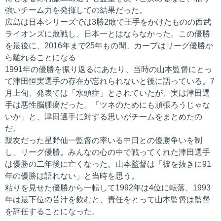
強いチーム力を発揮しての結果だった。
広島は日本シリーズでは3勝2敗で王手をかけたものの西武
ライオンズに敗戦し、日本一とはならなかった。この優勝
を最後に、2016年まで25年もの間、カープはリーグ優勝か
ら離れることになる
1991年の優勝を振り返るにあたり、当時の山本監督にとっ
て津田恒実選手の存在が忘れられないと後に語っている。7
月上旬、発表では「水頭症」とされていたが、実は津田選
手は悪性脳腫瘍だった。「ツネのためにも頑張ろうじゃな
いか」と、津田選手に対する思いがチームをまとめたの
だ。
親友だった星野仙一監督の率いる中日との優勝争いを制
し、リーグ優勝。みんなの心の中で戦ってくれた津田選手
は優勝の二年後に亡くなった。山本監督は「彼を抜きに91
年の優勝は語れない」と当時を思う。
粘りを見せた優勝から一転して1992年は4位に転落、1993
年は最下位の苦汁を飲むと、責任をとって山本監督は監督
を辞任することになった。