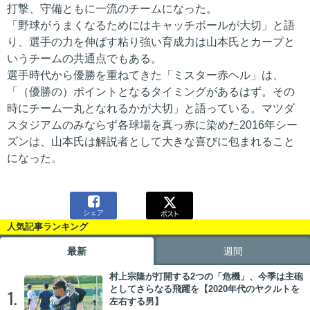
打撃、守備ともに一流のチームになった。
「野球がうまくなるためにはキャッチボールが大切」と語
り、選手の力を伸ばす粘り強い育成力は山本氏とカープと
いうチームの共通点でもある。
選手時代から優勝を重ねてきた「ミスター赤ヘル」は、
「（優勝の）ポイントとなるタイミングがあるはず。その
時にチーム一丸となれるかが大切」と語っている。マツダ
スタジアムのみならず各球場を真っ赤に染めた2016年シー
ズンは、山本氏は解説者として大きな喜びに包まれること
になった。

シェア
人気記事ランキング
最新
週間
村上宗隆が打開する2つの「危機」、今季は主砲
としてさらなる飛躍を【2020年代のヤクルトを
1.
左右する男】