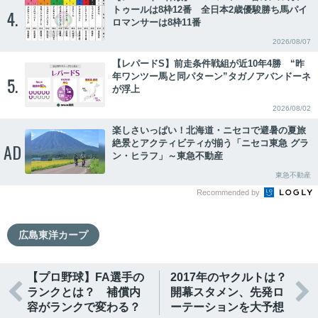
トゥールは8枠12番 全日本2歳優駿勝ち馬パイ
4.
ロマンサーは8枠11番
2026/08/07
【レパードS】前走条件戦組が近10年4勝 “昨
年ワンツー馬と同パターン”タガノアバンドーネ
5.
が浮上
2026/08/02
楽しさいっぱい！北海道・ニセコで避暑の夏旅
絶景とアクティビティが揃う「ニセコ東急 グラ
AD
ン・ヒラフ」～東急不動産
東急不動産
Recommended by
広島東洋カープ
【プロ野球】FA選手の
2017年のヤクルトは？


ランクとは？ 補償内
開幕スタメン、先発ロ
容がランクで変わる？
ーテーションを大予想