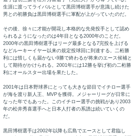
生涯に渡ってライバルとして黒田博樹選手が意識し続けた
男との初勝負は黒田博樹選手に軍配が上がっていたのだ。
その後、徐々に才能が開花し本格的な先発投手として認め
られるようになったのは4年目となる2000年のことだ。
2000年の黒田博樹選手はリーグ最多となる7完投を上げる
などルーキーイヤー以来の規定投球回に到達する。二桁勝
利には惜しくも届かない9勝で終わるが将来のエース候補と
して期待がかけられる。2001年には12勝を挙げ初の二桁勝
利にオールスター出場を果たした。
2001年は日本野球界にとっても大きな節目でイチロー選手
が海を渡り新人王、MVPを獲得。メジャーリーグが日常に
なった年でもあった。このイチロー選手の挑戦があり2003
年の松井秀喜選手へと日本人打者の系譜は続いていくの
だ。
黒田博樹選手は2002年以降も広島でエースとして君臨し