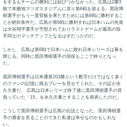
をするもチームの勝利には結びつかなかった。広島は2勝3
敗で本拠地マツダスタジアムに戻り第6戦を迎える。黒田博
樹選手がもう一度登板を果たすためには第6戦に勝利するこ
とが絶対条件だ。広島が第6戦に勝利すれば日本ハムの先発
は大谷翔平選手が予想されておりラストゲームが最高の投
手同士のマッチアップとなるはずだったのだ。
しかし、広島は第6戦で日本ハムに敗れ日本シリーズは幕を
閉じる。同時に黒田博樹選手の現役もここで終りとなっ
た。
黒田博樹選手は日米通算203勝という数字だけではなく多く
のファンの記憶に残るプレーを見せてくれた。その証が永
久欠番だ。 広島は日本シリーズ終了後に黒田博樹選手の背
負っていた「15」を永久欠番とすることを発表したのだ。
こうして黒田博樹選手は広島の伝説となった。黒田博樹選
手の勇姿を見ることのできた私達は幸せなのかもしれな
い。