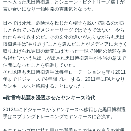
ーへ入った黒田博樹選手とシェーン・ビクトリーノ選手が
言い合いになり一触即発の雰囲気となった。
日本では死球、危険球を投じたら帽子を脱いで謝るのが良
しとされているがメジャーリーグではそうではない。やら
れたらやり返すのだ。その文化の違いがありながらも黒田
博樹選手は”やり返す”ことを選んだことがメディアに大きく
取り上げられ翌日の新聞には”たった一球で仲間の信頼を勝
ち得た”という見出しが出され黒田博樹選手が本当の意味で
仲間になったことを強調していた。
それ以降も黒田博樹選手は毎年ローテーションを守り2011
年までドジャースで4年間プレーする。2011年にFAとなり
ヤンキースへと移籍することになった。
耐雪梅花麗を浸透させたヤンキース時代
2012年にドジャースからヤンキースへ移籍した黒田博樹選
手はスプリングトレーニングでヤンキースに合流す。
そのキャンプ中に持ち回りで選手たちの好きな言葉を披露