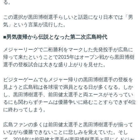
る。
この選択が黒田博樹選手らしいと話題になり日本では「男
気」という言葉が流行した。
男気復帰から伝説となった第二次広島時代
メジャーリーグで二桁勝利をマークした先発投手が広島に
帰って来たということで2015年はオープン戦から黒田博樹
選手の登板試合は大きな盛り上がりを見せた。
ビジターゲームでもメジャー帰りの黒田博樹選手の登板を
見ようと広島戦は各球場で満員となる日が多くなる。しか
し、黒田博樹選手、前田健太選手と両エースがそろってい
るにも関わらずチームは優勝争いに絡むことすらできず4位
に終わってしまう。
広島ファンの多くは前田健太選手と黒田博樹選手が揃って
いながら優勝できないことに悲しみを覚えていた。そし
て、2016年は前田健太選手が黒田博樹選手と同じくドジャ