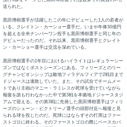
送られた。
黒田博樹選手が活躍したこの年にデビューした1人の若者が
いる。クレイトン・カーショー選手だ。いまや年俸30億円
を超える全米ナンバーワン投手も黒田博樹選手と同じ年の
デビューだったのだ。それ以来、黒田博樹選手とクレイト
ン・カーショー選手は交流を深めている。
黒田博樹選手の1年目におけるハイライトはレギュラーシー
ズンではなくポストシーズンにある。フィリーズとのリー
グチャンピオンシップは敵地フィラデルフィアで2戦目まで
ドジャースは連敗していた。また、その試合でチームメー
トであり主砲のマニー・ラミレスが死球を受けていながら
報復を誰も行わなかった中で第3戦を本拠地ドジャースタジ
アムで迎える。その第3戦に先発した黒田博樹選手はフィリ
ーズのシェーン・ビクトリーノ選手の頭部付近へ報復と見
られる球を投じたのだ。死球にはならずその打席はファー
ストゴロに終わる。そのファーストゴロの際にベースカバ