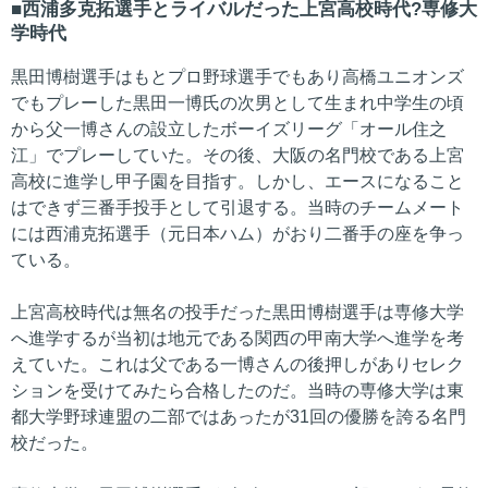
西浦多克拓選手とライバルだった上宮高校時代?専修大
学時代
黒田博樹選手はもとプロ野球選手でもあり高橋ユニオンズ
でもプレーした黒田一博氏の次男として生まれ中学生の頃
から父一博さんの設立したボーイズリーグ「オール住之
江」でプレーしていた。その後、大阪の名門校である上宮
高校に進学し甲子園を目指す。しかし、エースになること
はできず三番手投手として引退する。当時のチームメート
には西浦克拓選手（元日本ハム）がおり二番手の座を争っ
ている。
上宮高校時代は無名の投手だった黒田博樹選手は専修大学
へ進学するが当初は地元である関西の甲南大学へ進学を考
えていた。これは父である一博さんの後押しがありセレク
ションを受けてみたら合格したのだ。当時の専修大学は東
都大学野球連盟の二部ではあったが31回の優勝を誇る名門
校だった。