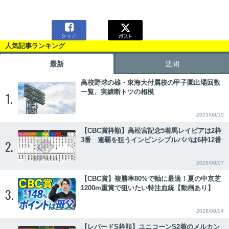

シェア
人気記事ランキング
最新
週間
高校野球の雄・東海大付属校の甲子園出場回数
一覧、実績断トツの相模
1.
2023/08/10
【CBC賞枠順】高松宮記念5着馬レイピアは2枠
3番 連覇を狙うインビンシブルパパは6枠12番
2.
2026/08/07
【CBC賞】複勝率80%で軸に最適！夏の中京芝
1200m重賞で狙いたい特注血統【動画あり】
3.
2026/08/04
【レパードS枠順】ユニコーンS2着のメルカン