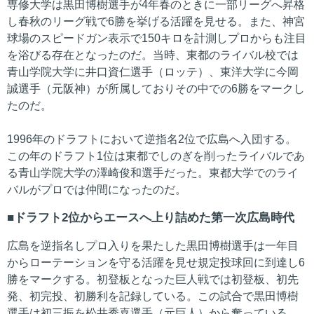
専修大学は黒田博樹選手が4年春のときに一部リーグへ昇格
し春秋のリーグ戦で6勝を挙げる活躍を見せる。また、神宮
球場のスピードガン表示で150キロを計測しプロからも注目
を浴びる存在となったのだ。当時、東都のライバル校では
青山学院大学に井口資仁選手（ロッテ）、東洋大学に今岡
誠選手（元阪神）が所属しておりその中での6勝をマークし
たのだ。
1996年のドラフトにおいて逆指名2位で広島へ入団する。
この年のドラフト1位は東都でしのぎを削ったライバルであ
る青山学院大学の澤崎俊和選手だった。東都大学でのライ
バルがプロでは仲間になったのだ。
ドラフト2位からエースへ上り詰めた第一次広島時代
広島を逆指名しプロ入りを果たした黒田博樹選手は一年目
からローテーションを守る活躍を見せ規定投球回に到達し6
勝をマークする。初登板となった巨人戦では初登板、初先
発、初完投、初勝利を記録している。この試合で黒田博樹
選手は初三振を松井秀喜選手（元巨人）から奪っている。