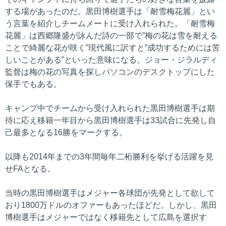
する場があったのだ。黒田博樹選手は「耐雪梅花麗」とい
う言葉を紹介しチームメートに受け入れられた。「耐雪梅
花麗」は西郷隆盛が詠んだ詩の一部で”梅の花は雪を耐える
ことで綺麗な花が咲く”現代風に訳すと”成功するためには苦
しいことがある”といった意味になる。ジョー・ジラルディ
監督は梅の花の写真を探しパソコンのデスクトップにした
保手でもある。
キャンプ中でチームから受け入れられた黒田博樹選手は期
待に応え移籍一年目から黒田博樹選手は33試合に先発し自
己最多となる16勝をマークする。
以降も2014年までの3年間毎年二桁勝利を挙げる活躍を見
せFAとなる。
当時の黒田博樹選手はメジャー各球団が先発として欲して
おり1800万ドルのオファーもあったほどだ。しかし、黒田
博樹選手はメジャーではなく移籍先として広島を選択す