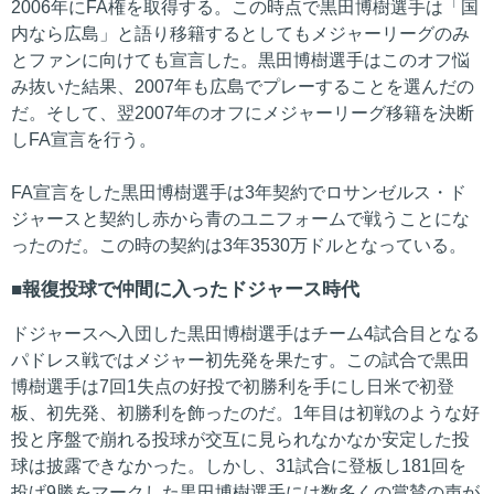
2006年にFA権を取得する。この時点で黒田博樹選手は「国
内なら広島」と語り移籍するとしてもメジャーリーグのみ
とファンに向けても宣言した。黒田博樹選手はこのオフ悩
み抜いた結果、2007年も広島でプレーすることを選んだの
だ。そして、翌2007年のオフにメジャーリーグ移籍を決断
しFA宣言を行う。
FA宣言をした黒田博樹選手は3年契約でロサンゼルス・ド
ジャースと契約し赤から青のユニフォームで戦うことにな
ったのだ。この時の契約は3年3530万ドルとなっている。
報復投球で仲間に入ったドジャース時代
ドジャースへ入団した黒田博樹選手はチーム4試合目となる
パドレス戦ではメジャー初先発を果たす。この試合で黒田
博樹選手は7回1失点の好投で初勝利を手にし日米で初登
板、初先発、初勝利を飾ったのだ。1年目は初戦のような好
投と序盤で崩れる投球が交互に見られなかなか安定した投
球は披露できなかった。しかし、31試合に登板し181回を
投げ9勝をマークした黒田博樹選手には数多くの賞賛の声が