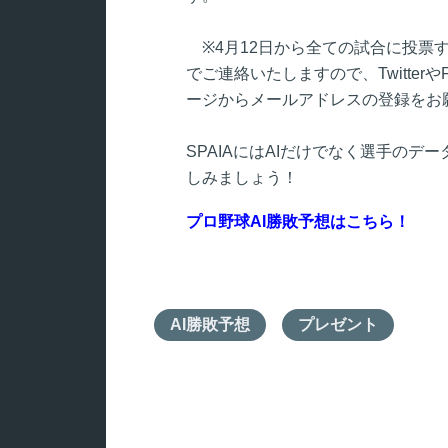
※4月12日から全ての試合に投票す
でご連絡いたしますので、Twitter
ージからメールアドレスの登録をお
SPAIAにはAIだけでなく選手の
しみましょう！
プロ野球AI勝敗予想はこちら！
AI勝敗予想
プレゼント