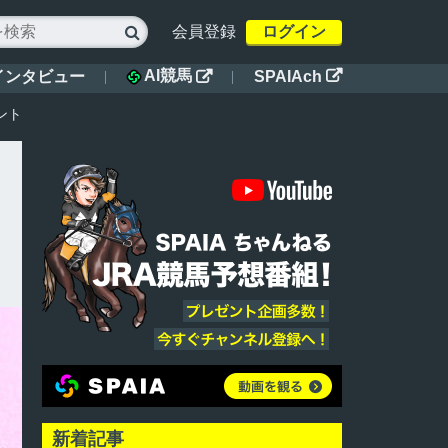
会員登録
ログイン

AI競馬
インタビュー
SPAIAch


ント
新着記事