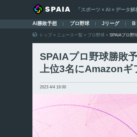
「スポーツ × AI × デ
AI勝敗予想
プロ野球
Jリーグ
B
トップ
>
ニュース一覧
>
プロ野球
>
SPAIAプロ
SPAIAプロ野球勝敗
上位3名にAmazon
2023 4/4 19:00