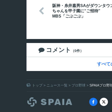
阪神・糸井嘉男SAがダウンタウ

ちゃんを甲子園に“ご招待”
MBS「ごぶごぶ」
コメント

（0件）
すべて
トップ
>
ニュース一覧
>
プロ野球
>
SPAIAプロ