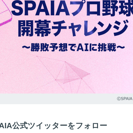
ⒸSPAIA
AIA公式ツイッターをフォロー