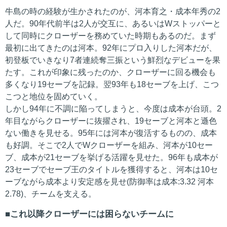
牛島の時の経験が生かされたのが、河本育之・成本年秀の2
人だ。90年代前半は2人が交互に、あるいはWストッパーと
して同時にクローザーを務めていた時期もあるのだ。まず
最初に出てきたのは河本。92年にプロ入りした河本だが、
初登板でいきなり7者連続奪三振という鮮烈なデビューを果
たす。これが印象に残ったのか、クローザーに回る機会も
多くなり19セーブを記録。翌93年も18セーブを上げ、こつ
こつと地位を固めていく。
しかし94年に不調に陥ってしまうと、今度は成本が台頭。2
年目ながらクローザーに抜擢され、19セーブと河本と遜色
ない働きを見せる。95年には河本が復活するものの、成本
も好調。そこで2人でWクローザーを組み、河本が10セー
ブ、成本が21セーブを挙げる活躍を見せた。96年も成本が
23セーブでセーブ王のタイトルを獲得すると、河本は10セ
ーブながら成本より安定感を見せ(防御率は成本:3.32 河本
2.78)、チームを支える。
これ以降クローザーには困らないチームに