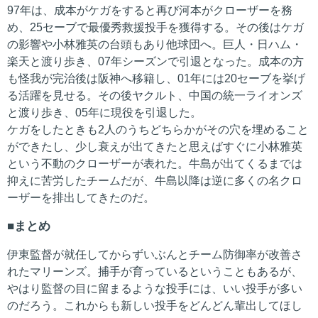
97年は、成本がケガをすると再び河本がクローザーを務
め、25セーブで最優秀救援投手を獲得する。その後はケガ
の影響や小林雅英の台頭もあり他球団へ。巨人・日ハム・
楽天と渡り歩き、07年シーズンで引退となった。成本の方
も怪我が完治後は阪神へ移籍し、01年には20セーブを挙げ
る活躍を見せる。その後ヤクルト、中国の統一ライオンズ
と渡り歩き、05年に現役を引退した。
ケガをしたときも2人のうちどちらかがその穴を埋めること
ができたし、少し衰えが出てきたと思えばすぐに小林雅英
という不動のクローザーが表れた。牛島が出てくるまでは
抑えに苦労したチームだが、牛島以降は逆に多くの名クロ
ーザーを排出してきたのだ。
まとめ
伊東監督が就任してからずいぶんとチーム防御率が改善さ
れたマリーンズ。捕手が育っているということもあるが、
やはり監督の目に留まるような投手には、いい投手が多い
のだろう。これからも新しい投手をどんどん輩出してほし