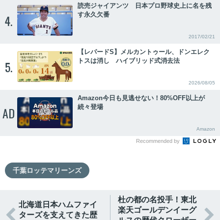
読売ジャイアンツ 日本プロ野球史上に名を残
す永久欠番
4.
2017/02/21
【レパードS】メルカントゥール、ドンエレク
トスは消し ハイブリッド式消去法
5.
2026/08/05
Amazon今日も見逃せない！80%OFF以上が
続々登場
AD
Amazon
Recommended by
千葉ロッテマリーンズ
杜の都の名投手！東北
北海道日本ハムファイ
楽天ゴールデンイーグ


ターズを支えてきた歴