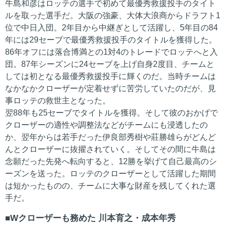
牛島和彦はロッテの選手で初めて最優秀救援投手のタイト
ルを取った選手だ。大阪の強豪、大体大浪商からドラフト1
位で中日入団。2年目から中継ぎとして活躍し、5年目の84
年には29セーブで最優秀救援投手のタイトルを獲得した。
86年オフには落合博満との1対4のトレードでロッテへと入
団。87年シーズンに24セーブを上げ自身2度目、チームと
しては初となる最優秀救援投手に輝くのだ。当時チームは
なかなかクローザーが定着せずに苦労していたのだが、見
事ロッテの救世主となった。
翌88年も25セーブでタイトルを獲得。そして彼のおかげで
クローザーの適性や調整法などがチームにも浸透したの
か、翌年からは若手だった伊良部秀樹や莊勝雄らがどんど
んとクローザーに抜擢されていく。そしてその間に牛島は
念願だった先発へ転向すると、12勝を挙げて自己最高のシ
ーズンを送った。ロッテのクローザーとして活躍した期間
は短かったものの、チームに大事な財産を残してくれた選
手だ。
Wクローザーも務めた 川本育之・成本年秀