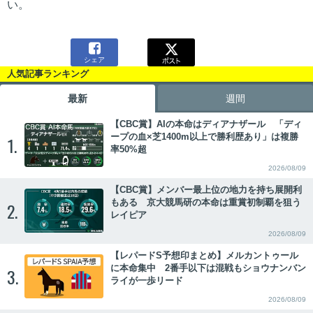
い。

シェア
人気記事ランキング
最新
週間
【CBC賞】AIの本命はディアナザール 「ディ
ープの血×芝1400m以上で勝利歴あり」は複勝
1.
率50%超
2026/08/09
【CBC賞】メンバー最上位の地力を持ち展開利
もある 京大競馬研の本命は重賞初制覇を狙う
2.
レイピア
2026/08/09
【レパードS予想印まとめ】メルカントゥール
に本命集中 2番手以下は混戦もショウナンバン
3.
ライが一歩リード
2026/08/09