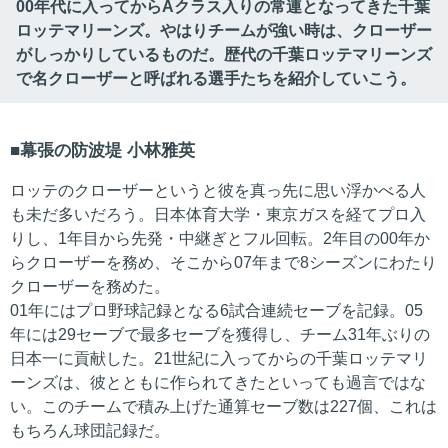
00年代に入ってからAクラス入りの常連となってきた千葉
ロッテマリーンズ。やはりチームが強い時は、クローザー
がしっかりしているものだ。歴代の千葉ロッテマリーンズ
で名クローザーと呼ばれる選手たちを紹介していこう。
幕張の防波堤 小林雅英
ロッテのクローザーというと彼を真っ先に思い浮かべる人
も未だ多いだろう。日本体育大学・東京ガスを経てプロ入
りし、1年目から先発・中継ぎとフル回転。2年目の00年か
らクローザーを務め、そこから07年まで8シーズンにわたり
クローザーを務めた。
01年にはプロ野球記録となる6試合連続セーブを記録。05
年には29セーブで最多セーブを獲得し、チーム31年ぶりの
日本一に貢献した。21世紀に入ってからの千葉ロッテマリ
ーンズは、彼とともに作られてきたといっても過言ではな
い。このチームで積み上げた通算セーブ数は227個、これは
もちろん球団記録だ。