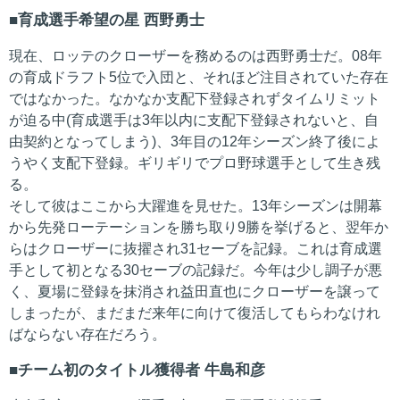
育成選手希望の星 西野勇士
現在、ロッテのクローザーを務めるのは西野勇士だ。08年
の育成ドラフト5位で入団と、それほど注目されていた存在
ではなかった。なかなか支配下登録されずタイムリミット
が迫る中(育成選手は3年以内に支配下登録されないと、自
由契約となってしまう)、3年目の12年シーズン終了後によ
うやく支配下登録。ギリギリでプロ野球選手として生き残
る。
そして彼はここから大躍進を見せた。13年シーズンは開幕
から先発ローテーションを勝ち取り9勝を挙げると、翌年か
らはクローザーに抜擢され31セーブを記録。これは育成選
手として初となる30セーブの記録だ。今年は少し調子が悪
く、夏場に登録を抹消され益田直也にクローザーを譲って
しまったが、まだまだ来年に向けて復活してもらわなけれ
ばならない存在だろう。
チーム初のタイトル獲得者 牛島和彦