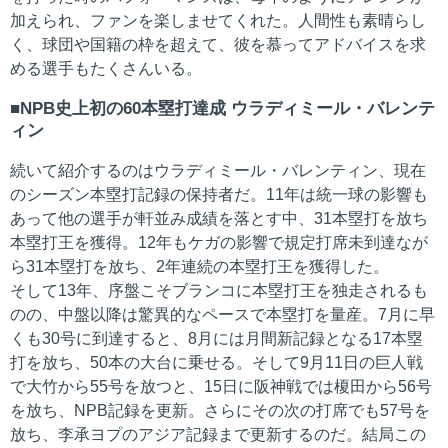
加えられ、ファンを楽しませてくれた。人間性も素晴らし
く、球団や国籍の枠を超えて、彼を慕ってアドバイスを求
める選手もたくさんいる。
NPB史上初の60本塁打達成 ウラディミール・バレンテ
ィン
続いて紹介するのはウラディミール・バレンティン、現在
のシーズン本塁打記録の保持者だ。11年は統一球の影響も
あって他の選手が軒並み成績を落とす中、31本塁打を放ち
本塁打王を獲得。12年もケガの影響で規定打席未到達なが
ら31本塁打を放ち、2年連続の本塁打王を獲得した。
そして13年、序盤こそブランコに本塁打王を独走されるも
のの、中盤以降は驚異的なペースで本塁打を量産。7月に早
くも30号に到達すると、8月には月間新記録となる17本塁
打を放ち、50本の大台に乗せる。そして9月11日の巨人戦
で大竹から55号を放つと、15日に阪神戦では榎田から56号
を放ち、NPB記録を更新。さらにその次の打席でも57号を
放ち、李承ヨプのアジア記録まで更新するのだ。結局この