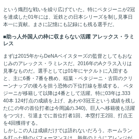
という熾烈な戦いを繰り広げていた。特にペタジーニが2冠
を達成した01年には、近鉄との日本シリーズを制し見事日
本一に貢献。まさに記憶にも記録にも残る選手だ。
助っ人外国人の枠に収まらない活躍 アレックス・ラミ
レス
まずは2015年からDeNAベイスターズの監督としてもおな
じみのアレックス・ラミレスだ。2016年のAクラス入りは
見事なものだ。選手としては01年にヤクルトに入団する
と、主に6番・7番を務め、稲葉・ペタジーニ・古田のクリ
ーンナップの後ろを担う恐怖の下位打線を形成する。 ペタ
ジーニが移籍して以降は4番として活躍。特に03年は.333
40本 124打点の成績を上げ、あわや3冠王という成績を残し
た(この年の首位打者は今岡誠の.340)。巨人へ移籍後も活躍
をつづけ、引退までに首位打者1回、本塁打王2回、打点王
を4回獲得する。
しかしこの人は成績だけでは語れないだろう。ホームラン
を打った時のパフォーマンスは、毎年のようにアレンジが