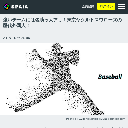
ログイン
会員登録
強いチームには名助っ人アリ！東京ヤクルトスワローズの
歴代外国人！
2016 11/25 20:06
Photo by
Evgenii Matrosov/Shutterstock.com