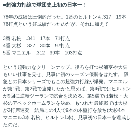
超強力打線で球団史上初の日本一！
78年の成績は圧倒的だった。1番のヒルトンも.317 19本
76打点という好成績だったのだが、それに加えて
3番:若松 .341 17本 71打点
4番:大杉 .327 30本 97打点
5番:マニエル .312 39本 103打点
という超強力なクリーンナップ。後ろを打つ杉浦亨や大矢
もいい仕事を見せ、見事に初のシーズン優勝をはたす。 阪
急との日本シリーズでもこの超強力打線が爆発。マニエル
が第1戦、第2戦で連発したかと思えば、第4戦ではヒルトン
が9回に逆転ツーランで試合を決める。第5選では若松・大
杉のアベックホームランを決め、もつれた最終戦では大杉
が2打席連発！結局この4人で9本の本塁打を放ち(大杉4本
マニエル3本 若松、ヒルトン1本)、見事初の日本一を達成し
たのだ。