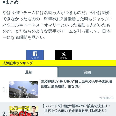
まとめ
やはり強いチームには名助っ人がつきものだ。今回は紹介
できなかったものの、90年代に2度優勝した時もジャック・
ハウエルやトーマス・オマリーといった名助っ人がいたも
のだ。また彼らのような選手がチームを引っ張って、日本
一になる瞬間を見たい。

シェア
人気記事ランキング
最新
週間
高校野球の“最大勢力”日大系列校の甲子園出場
回数と最高成績、主なOB
1.
2023/08/12
【レパードS】軸は“勝率75%”該当で決まり！
世代上位の能力で好勝負必至【動画あり】
2.