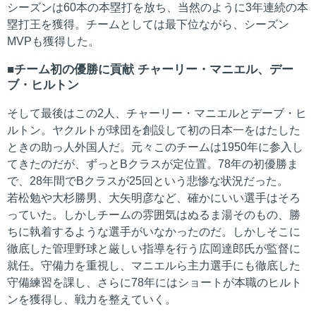
シーズンは60本の本塁打を放ち、当然のように3年連続の本
塁打王を獲得。チームとしては最下位ながら、シーズン
MVPも獲得した。
チーム初の優勝に貢献 チャーリー・マニエル、デー
ブ・ヒルトン
そして最後はこの2人、チャーリー・マニエルとデーブ・ヒ
ルトン。ヤクルトが球団を創設して初の日本一をはたした
ときの助っ人外国人だ。元々このチームは1950年に参入し
てきたのだが、ずっとBクラスが定位置。78年の初優勝ま
で、28年間でBクラスが25回という悲惨な状況だった。
若松勉や大杉勝男、大矢明彦など、確かにいい選手はそろ
っていた。しかしチームの雰囲気はぬるま湯そのもの、勝
ちに執着するような選手がいなかったのだ。しかしそこに
徹底した管理野球と厳しい指導を行う広岡達郎氏が監督に
就任。守備力を重視し、マニエルら主力選手にも徹底した
守備練習を課し、さらに78年にはショートが本職のヒルト
ンを獲得し、戦力を整えていく。