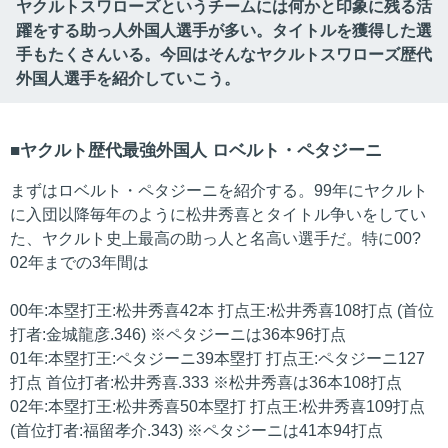
ヤクルトスワローズというチームには何かと印象に残る活
躍をする助っ人外国人選手が多い。タイトルを獲得した選
手もたくさんいる。今回はそんなヤクルトスワローズ歴代
外国人選手を紹介していこう。
ヤクルト歴代最強外国人 ロベルト・ペタジーニ
まずはロベルト・ペタジーニを紹介する。99年にヤクルト
に入団以降毎年のように松井秀喜とタイトル争いをしてい
た、ヤクルト史上最高の助っ人と名高い選手だ。特に00?
02年までの3年間は
00年:本塁打王:松井秀喜42本 打点王:松井秀喜108打点 (首位
打者:金城龍彦.346) ※ペタジーニは36本96打点
01年:本塁打王:ペタジーニ39本塁打 打点王:ペタジーニ127
打点 首位打者:松井秀喜.333 ※松井秀喜は36本108打点
02年:本塁打王:松井秀喜50本塁打 打点王:松井秀喜109打点
(首位打者:福留孝介.343) ※ペタジーニは41本94打点