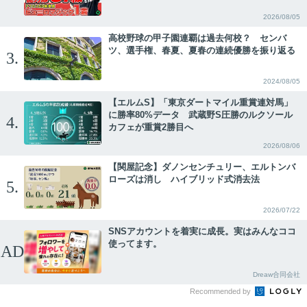
2026/08/05
高校野球の甲子園連覇は過去何校？ センバ
ツ、選手権、春夏、夏春の連続優勝を振り返る
3.
2024/08/05
【エルムS】「東京ダートマイル重賞連対馬」
に勝率80%データ 武蔵野S圧勝のルクソール
4.
カフェが重賞2勝目へ
2026/08/06
【関屋記念】ダノンセンチュリー、エルトンバ
ローズは消し ハイブリッド式消去法
5.
2026/07/22
SNSアカウントを着実に成長。実はみんなココ
使ってます。
AD
Dreaw合同会社
Recommended by