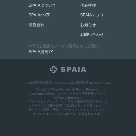
SPAIAについて
代表挨拶
SPAIAch
SPAIAアプリ

運営会社
お知らせ
お問い合わせ
AI予想と豊富なデータで競馬をもっと面白く
SPAIA競馬

ISMS認証登録番号：ISO/IEC 27001認証取得 No.ISA IS 0311
Copyright© Data Stadium All Rights Reserved.
Copyright©
SPAIA | スポーツデータAI予想解析メディア
All Rights Reserved.
スクレイピング、クローリングその他類似の手段を用いて
本サイトの情報を取得し利活用することを禁じます。
サイト内の記事・写真・アーカイブ・ドキュメントなど、
すべてのコンテンツの無断複写・転載を禁じます。