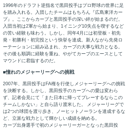
1996年のドラフト逆指名で黒田投手はプロ野球の世界に足
を踏み入れる。入団したチームはもちろん『広島東洋カー
プ』。ここからカープと黒田投手の深い絆が始まるのだ。
入団当初は2軍から始まり、1イニング10失点を喫するなど
の苦い経験も味わう。しかし、同年4月には初登板・初先
発・初勝利・初完投という快挙を達成。新人ながら先発ロ
ーテーションに組み込まれ、カープの大事な戦力となる。
その後も順調に経験を重ね、やがてカープのエースとして
マウンドに君臨するのだ。
憧れのメジャーリーグへの挑戦
2007年、黒田投手はFA権を行使しメジャーリーグへの挑戦
を決断する。しかし、黒田投手のカープへの愛は変わら
ず、記者会見にて「また日本に帰ってプレーするならこの
チームしかない」と自ら語り渡米した。 メジャーリーグで
は2つの球団を渡り歩き、ノーヒットノーランを達成するな
ど、立派な戦力として輝かしい成績を納める。
カープ出身選手で初のメジャーリーガーとなった黒田投