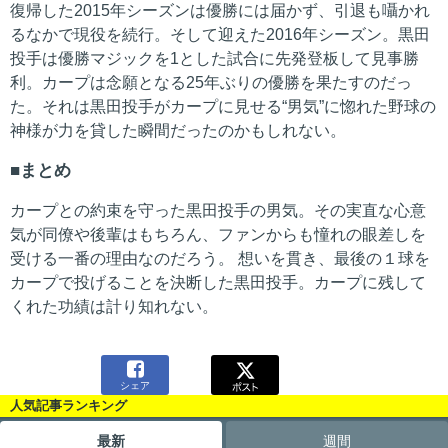
復帰した2015年シーズンは優勝には届かず、引退も囁かれ
るなかで現役を続行。そして迎えた2016年シーズン。黒田
投手は優勝マジックを1とした試合に先発登板して見事勝
利。カープは念願となる25年ぶりの優勝を果たすのだっ
た。それは黒田投手がカープに見せる“男気”に惚れた野球の
神様が力を貸した瞬間だったのかもしれない。
まとめ
カープとの約束を守った黒田投手の男気。その実直な心意
気が同僚や後輩はもちろん、ファンからも憧れの眼差しを
受ける一番の理由なのだろう。 想いを貫き、最後の１球を
カープで投げることを決断した黒田投手。カープに残して
くれた功績は計り知れない。

シェア
人気記事ランキング
最新
週間