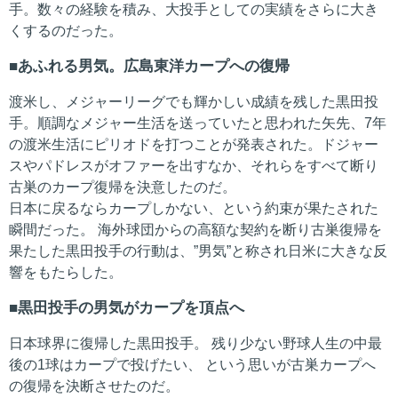
手。数々の経験を積み、大投手としての実績をさらに大き
くするのだった。
あふれる男気。広島東洋カープへの復帰
渡米し、メジャーリーグでも輝かしい成績を残した黒田投
手。順調なメジャー生活を送っていたと思われた矢先、7年
の渡米生活にピリオドを打つことが発表された。ドジャー
スやパドレスがオファーを出すなか、それらをすべて断り
古巣のカープ復帰を決意したのだ。
日本に戻るならカープしかない、という約束が果たされた
瞬間だった。 海外球団からの高額な契約を断り古巣復帰を
果たした黒田投手の行動は、”男気”と称され日米に大きな反
響をもたらした。
黒田投手の男気がカープを頂点へ
日本球界に復帰した黒田投手。 残り少ない野球人生の中最
後の1球はカープで投げたい、 という思いが古巣カープへ
の復帰を決断させたのだ。