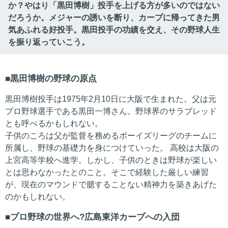
か？やはり「黒田博樹」投手を上げる方が多いのではない
だろうか。メジャーの誘いを断り、カープに帰ってきた男
気あふれる好投手。黒田投手の功績を交え、その野球人生
を振り返っていこう。
黒田博樹の野球の原点
黒田博樹投手は1975年2月10日に大阪で生まれた。父は元
プロ野球選手である黒田一博さん。野球界のサラブレッド
とも呼べるかもしれない。
子供のころは父が監督を務めるボーイズリーグのチームに
所属し、野球の基礎力を身につけていった。 高校は大阪の
上宮高等学校へ進学。しかし、子供のときは野球が楽しい
とは思わなかったとのこと。そこで経験した厳しい練習
が、現在のマウンドで臆することない精神力を築きあげた
のかもしれない。
プロ野球の世界へ?広島東洋カープへの入団