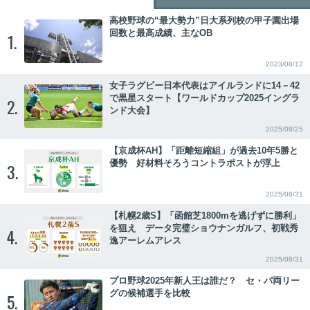
高校野球の“最大勢力”日大系列校の甲子園出場
回数と最高成績、主なOB
1.
2023/08/12
女子ラグビー日本代表はアイルランドに14－42
で黒星スタート【ワールドカップ2025イングラ
2.
ンド大会】
2025/08/25
【京成杯AH】「距離短縮組」が過去10年5勝と
優勢 好材料そろうコントラポストが浮上
3.
2025/08/31
【札幌2歳S】「函館芝1800mを逃げずに勝利」
を狙え データ完璧ショウナンガルフ、初戦秀
4.
逸アーレムアレス
2025/08/31
プロ野球2025年新人王は誰だ？ セ・パ両リー
グの候補選手を比較
5.