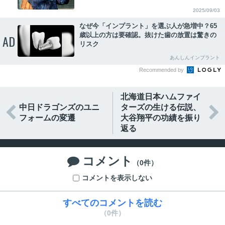
2025/09/03
なぜ今「インプラント」を選ぶ人が急増中？65
歳以上の方は要確認。抜けた歯の放置は驚きの
AD
リスク
あんしんインプラント
Recommended by
北海道日本ハムファイ
中日ドラゴンズのユニ
ターズの生ける伝説、


フォームの変遷
大谷翔平の功績を振り
返る
コメント

（0件）
コメントを表示しない
すべてのコメントを読む
（0件）