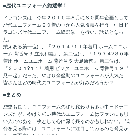
歴代ユニフォーム総選挙！
ドラゴンズは、今年２０１６年８月に８０周年企画として
歴代ユニフォーム２０着の中から人気投票を行う「中日ド
ラゴンズ歴代ユニフォーム総選挙」を行い、話題となっ
た。
栄えある第一位は、『２０１４?１１年着用 ホームユニホ
ーム 背番号３ 立浪和義』、第二位は、『１９７４?８０年
着用 ホームユニホーム 背番号５ 大島康徳』 第三位は、
『２００４?１１年着用 ビジターユニホーム 背番号１９ 吉
見一起』だった。やはり全盛期のユニフォームが人気だ！
皆さんはどの時代のユニフォームが好みだろうか？
まとめ
歴史も長く、ユニフォームの移り変わりも多い中日ドラゴ
ンズだが、やはり強い時代のユニフォームはファンにも思
い入れのある一枚として心に深く残るのかもしれない。 試
合を見る際には、ユニフォームに注目してみるのも発見が