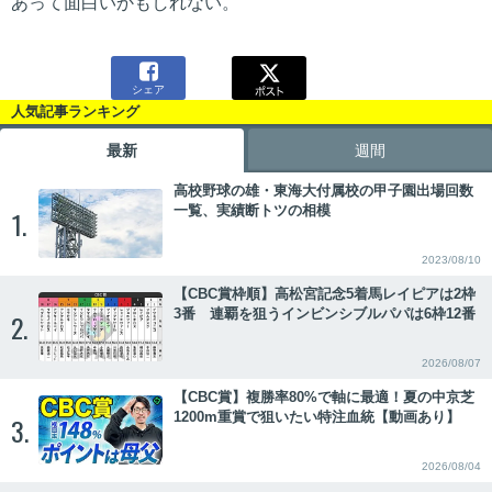
あって面白いかもしれない。

シェア
人気記事ランキング
最新
週間
高校野球の雄・東海大付属校の甲子園出場回数
一覧、実績断トツの相模
1.
2023/08/10
【CBC賞枠順】高松宮記念5着馬レイピアは2枠
3番 連覇を狙うインビンシブルパパは6枠12番
2.
2026/08/07
【CBC賞】複勝率80%で軸に最適！夏の中京芝
1200m重賞で狙いたい特注血統【動画あり】
3.
2026/08/04