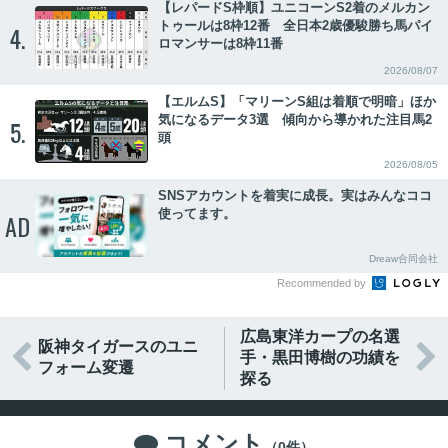
【レパードS枠順】ユニコーンS2着のメルカン
トゥールは8枠12番 全日本2歳優駿勝ち馬パイ
4.
ロマンサーは8枠11番
2026/08/07
【エルムS】「マリーンS組は着順で明暗」ほか
気になるデータ3選 傾向から導かれた注目馬2
5.
頭
2026/08/05
SNSアカウントを着実に成長。実はみんなココ
使ってます。
AD
Dreaw合同会社
Recommended by
広島東洋カープの名選
阪神タイガースのユニ


手・黒田博樹の功績を
フォーム変遷
探る
コメント

（0件）