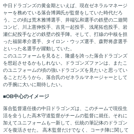
中日ドラゴンズの黄金期といえば、現在ゼネラルマネージ
ャーを務めている落合博満氏が監督をしていた時代だろ
う。この頃は荒木雅博選手、井端弘和選手の鉄壁の二遊間
コンビ、川上憲伸投手、吉見一起投手、浅尾拓也投手、岩
瀬仁紀投手などの鉄壁の投手陣。そして、打線の中核を担
った福留孝介選手、タイロン・ウッズ選手、森野将彦選手
といった名選手が躍動していた。
このユニフォームを見ると、隆盛を誇った落合ドラゴンズ
を想起させるかもしれない。ドラゴンズファンは、またこ
のユニフォームの頃の強いドラゴンズを見たいと思ってい
ることだろうから、落合氏のゼネラルマネージャーとして
の手腕に大いに期待したい。
OB中心のイメージ
落合監督退任後の中日ドラゴンズは、このチームで現役生
活を全うした高木守道監督がチームの監督に就任。それに
加えてユニフォームも一新して、伝統の筆記体のドラゴン
ズを復活させた。 高木監督だけでなく、コーチ陣に関して