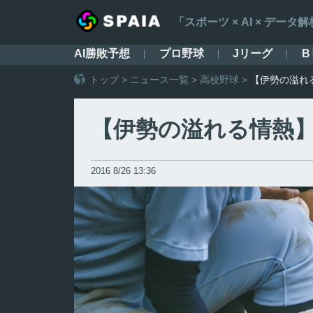
「スポーツ × AI × デ
AI勝敗予想
プロ野球
Jリーグ
B
トップ
>
ニュース一覧
>
高校野球
>
【伊勢の溢れ
【伊勢の溢れる情熱】
2016 8/26 13:36