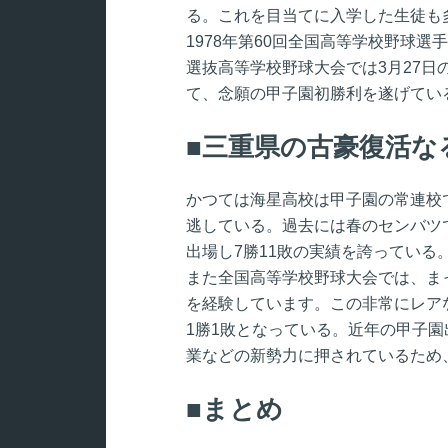
る。これを目当てに入学した生徒も
1978年第60回全国高等学校野球選
選抜高等学校野球大会では3月27日
て、念願の甲子園初勝利を遂げてい
三重県の古豪復活な
かつては海星高校は甲子園の常連校
逃している。過去には春のセンバツで
出場し7勝11敗の実績を誇っている
また全国高等学校野球大会では、ま
を経験しています。この非常にレア
1勝1敗となっている。近年の甲子
業などの新勢力に押されているため
まとめ