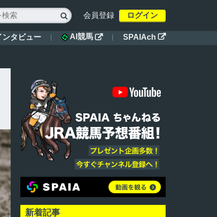
会員登録
ログイン

AI競馬
インタビュー
SPAIAch


新着記事