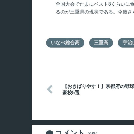
全国大会でたまにベスト8くらいに
るのが三重県の現状である。今後さ
いなべ総合高
三重高
宇治
【おきばりやす！】京都府の野

豪校5選
コメント
