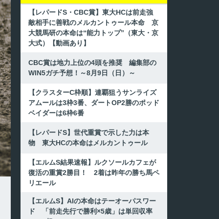
【レパードS・CBC賞】東大HCは前走強
敵相手に善戦のメルカントゥール本命 京
大競馬研の本命は“能力トップ”（東大・京
大式）【動画あり】
CBC賞は地力上位の4頭を推奨 編集部の
WIN5ガチ予想！～8月9日（日）～
【クラスターC枠順】連覇狙うサンライズ
アムールは3枠3番、ダートOP2勝のポッド
ベイダーは6枠6番
【レパードS】世代重賞で示した力は本
物 東大HCの本命はメルカントゥール
【エルムS結果速報】ルクソールカフェが
復活の重賞2勝目！ 2着は昨年の勝ち馬ペ
リエール
【エルムS】AIの本命はテーオーパスワー
ド 「前走先行で勝利×5歳」は単回収率