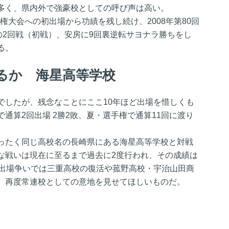
多く、県内外で強豪校としての呼び声は高い。
手権大会への初出場から功績を残し続け、2008年第80回
の2回戦（初戦）、安房に9回裏逆転サヨナラ勝ちをし
る。
るか 海星高等学校
でしたが、残念なことにここ10年ほど出場を惜しくも
通算2回出場 2勝2敗、夏・選手権で通算11回に渡り
。
ったく同じ高校名の長崎県にある海星高等学校と対戦
な戦いは現在に至るまで過去に2度行われ、その成績は
園出場争いでは三重高校の復活や菰野高校・宇治山田商
、再度常連校としての意地を見せてほしいものだ。