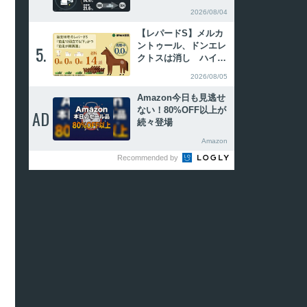
目 「前走上がり3F4
2026/08/04
位以下」の好走率が高
い
【レパードS】メルカ
ントゥール、ドンエレ
5.
5.
クトスは消し ハイブ
リッド式消去法
2026/08/05
Amazon今日も見逃せ
ない！80%OFF以上が
AD
AD
続々登場
Amazon
Recommended by