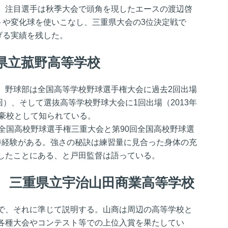
。注目選手は秋季大会で頭角を現したエースの渡辺啓
トや変化球を使いこなし、三重県大会の3位決定戦で
げる実績を残した。
県立菰野高等学校
、野球部は全国高等学校野球選手権大会に過去2回出場
90回）、そして選抜高等学校野球大会に1回出場（2013年
強豪校として知られている。
全国高校野球選手権三重大会と第90回全国高校野球選
勝経験がある。強さの秘訣は練習量に見合った身体の充
したことにある、と戸田監督は語っている。
 三重県立宇治山田商業高等学校
で、それに準じて説明する。山商は周辺の高等学校と
各種大会やコンテスト等での上位入賞を果たしてい