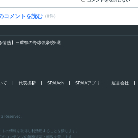
のコメントを読む
（0件）
る情熱】三重県の野球強豪校5選
ついて
代表挨拶
SPAIAch
SPAIAアプリ
運営会社
hts Reserved.
イトの情報を取得し利活用することを禁じます。
てのコンテンツの無断複写・転載を禁じます。