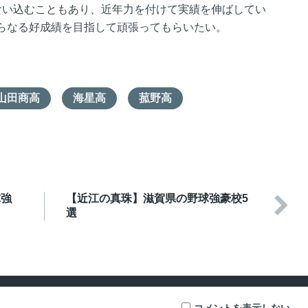
食い込むこともあり、近年力を付けて実績を伸ばしてい
らなる好成績を目指して頑張ってもらいたい。
山田商高
海星高
菰野高
球強
【近江の真珠】滋賀県の野球強豪校5

選
コメントを表示しない