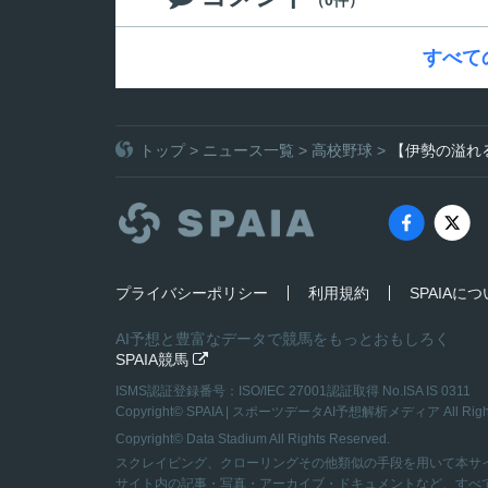
（0件）
すべて
トップ
>
ニュース一覧
>
高校野球
>
【伊勢の溢れ
プライバシーポリシー
利用規約
SPAIAに
AI予想と豊富なデータで競馬をもっとおもしろく
SPAIA競馬

ISMS認証登録番号：ISO/IEC 27001認証取得 No.ISA IS 0311
Copyright©
SPAIA | スポーツデータAI予想解析メディア
All Rig
Copyright© Data Stadium All Rights Reserved.
スクレイピング、クローリングその他類似の手段を用いて本サ
サイト内の記事・写真・アーカイブ・ドキュメントなど、すべ