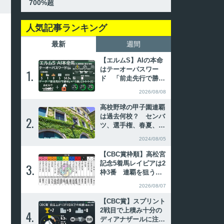
700%超
人気記事ランキング
最新
週間
【エルムS】AIの本命
はテーオーパスワー
1.
1.
ド 「前走先行で勝利
×5歳」は単回収率70
2026/08/08
0%超
高校野球の甲子園連覇
は過去何校？ センバ
2.
2.
ツ、選手権、春夏、夏
春の連続優勝を振り返
2024/08/05
る
【CBC賞枠順】高松宮
記念5着馬レイピアは2
3.
3.
枠3番 連覇を狙うイ
ンビンシブルパパは6
2026/08/07
枠12番
【CBC賞】スプリント
2戦目で上積み十分の
4.
4.
ディアナザールに注