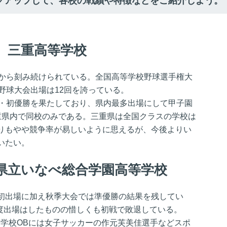
クアップして、各校の戦績や特徴などをご紹介しよう。
 三重高等学校
年から刻み続けられている。全国高等学校野球選手権大
野球大会出場は12回を誇っている。
出・初優勝を果たしており、県内最多出場にして甲子園
重県内で同校のみである。三重県は全国クラスの学校は
りもやや競争率が易しいように思えるが、今後よりい
いたい。
県立いなべ総合学園高等学校
初出場に加え秋季大会では準優勝の結果を残してい
1度出場はしたものの惜しくも初戦で敗退している。
、学校OBには女子サッカーの作元芙美佳選手などスポ