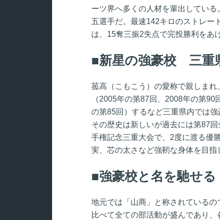
ーツ界へ多くの人材を輩出している
五選手だ。最速142キロのストレー
は、15奪三振2失点で完投勝利をあ
新星の強豪校 三重
菰高（こもこう）の愛称で親しまれ
（2005年の第87回、2008年の第
の第85回）するなど三重県内では
その歴史は新しいが過去には第87回
手権記念三重大会で、2度に渡る優
実、芯の太さなど強靭な身体を目指
強豪校と名を馳せる
地元では「山商」と称されているの
比べて全ての部活動が盛んであり、