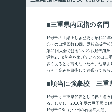
三重県の野球強豪校について5校をピッ
三重県内屈指の名門
野球部の由緒正しき歴史は昭和41
会への出場回数13回、選抜高等学校
第41回大会ではセンバツ決勝戦進
通算2ケタ勝利を挙げているのは三
多くあるとは言えないため、他県よ
っそう高みを目指して頑張ってもら
順当に強豪校 三重
野球部は三重県代表として春の選抜
る。しかし、2010年夏の甲子園に
野球部OBには中日の石垣幸大選手