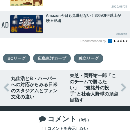
2026/08/05
Amazon今日も見逃せない！80%OFF以上が
続々登場
AD
Amazon
Recommended by
BCリーグ
広島東洋カープ
独立リーグ
東芝・岡野祐一郎「こ
丸佳浩とB・ハーパー
のチームで勝ちた
への対応からみる日米


い」 “規格外の投
のスタジアムとファン
手”と社会人野球の頂点
文化の違い
目指す
コメント

（0件）
コメントを表示しない