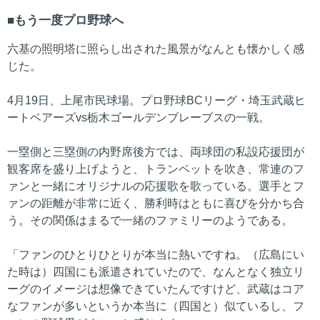
もう一度プロ野球へ
六基の照明塔に照らし出された風景がなんとも懐かしく感
じた。
4月19日、上尾市民球場。プロ野球BCリーグ・埼玉武蔵ヒ
ートベアーズvs栃木ゴールデンブレーブスの一戦。
一塁側と三塁側の内野席後方では、両球団の私設応援団が
観客席を盛り上げようと、トランペットを吹き、常連のフ
ァンと一緒にオリジナルの応援歌を歌っている。選手とフ
ァンの距離が非常に近く、勝利時はともに喜びを分かち合
う。その関係はまるで一緒のファミリーのようである。
「ファンのひとりひとりが本当に熱いですね。（広島にい
た時は）四国にも派遣されていたので、なんとなく独立リ
ーグのイメージは想像できていたんですけど、武蔵はコア
なファンが多いというか本当に（四国と）似ているし、フ