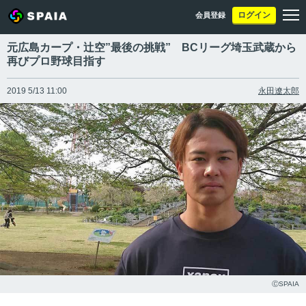
ログイン
会員登録
元広島カープ・辻空”最後の挑戦” BCリーグ埼玉武蔵から
再びプロ野球目指す
2019 5/13 11:00
永田遼太郎
ⒸSPAIA