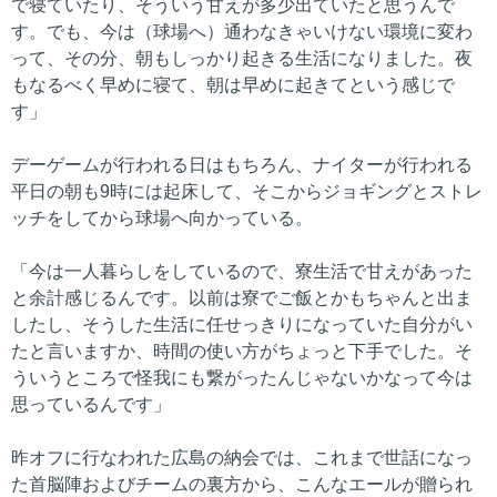
で寝ていたり、そういう甘えが多少出ていたと思うんで
す。でも、今は（球場へ）通わなきゃいけない環境に変わ
って、その分、朝もしっかり起きる生活になりました。夜
もなるべく早めに寝て、朝は早めに起きてという感じで
す」
デーゲームが行われる日はもちろん、ナイターが行われる
平日の朝も9時には起床して、そこからジョギングとストレ
ッチをしてから球場へ向かっている。
「今は一人暮らしをしているので、寮生活で甘えがあった
と余計感じるんです。以前は寮でご飯とかもちゃんと出ま
したし、そうした生活に任せっきりになっていた自分がい
たと言いますか、時間の使い方がちょっと下手でした。そ
ういうところで怪我にも繋がったんじゃないかなって今は
思っているんです」
昨オフに行なわれた広島の納会では、これまで世話になっ
た首脳陣およびチームの裏方から、こんなエールが贈られ