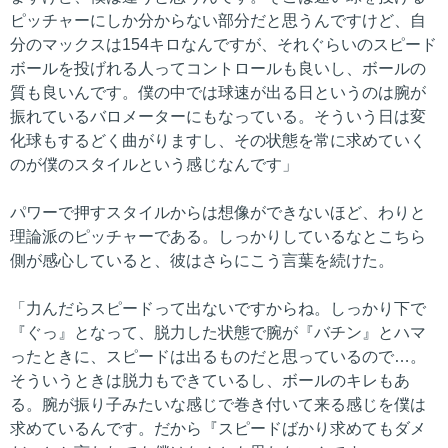
ピッチャーにしか分からない部分だと思うんですけど、自
分のマックスは154キロなんですが、それぐらいのスピード
ボールを投げれる人ってコントロールも良いし、ボールの
質も良いんです。僕の中では球速が出る日というのは腕が
振れているバロメーターにもなっている。そういう日は変
化球もするどく曲がりますし、その状態を常に求めていく
のが僕のスタイルという感じなんです」
パワーで押すスタイルからは想像ができないほど、わりと
理論派のピッチャーである。しっかりしているなとこちら
側が感心していると、彼はさらにこう言葉を続けた。
「力んだらスピードって出ないですからね。しっかり下で
『ぐっ』となって、脱力した状態で腕が『バチン』とハマ
ったときに、スピードは出るものだと思っているので…。
そういうときは脱力もできているし、ボールのキレもあ
る。腕が振り子みたいな感じで巻き付いて来る感じを僕は
求めているんです。だから『スピードばかり求めてもダメ