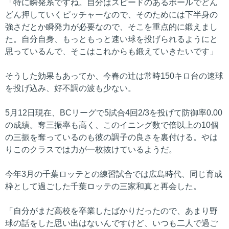
「特に瞬発系ですね。自分はスピードのあるボールでどん
どん押していくピッチャーなので、そのためには下半身の
強さだとか瞬発力が必要なので、そこを重点的に鍛えまし
た。自分自身、もっともっと速い球を投げられるようにと
思っているんで、そこはこれからも鍛えていきたいです」
そうした効果もあってか、今春の辻は常時150キロ台の速球
を投げ込み、好不調の波も少ない。
5月12日現在、BCリーグで5試合4回2/3を投げて防御率0.00
の成績。奪三振率も高く、このイニング数で倍以上の10個
の三振を奪っているのも彼の調子の良さを裏付ける。やは
りこのクラスでは力が一枚抜けているようだ。
今年3月の千葉ロッテとの練習試合では広島時代、同じ育成
枠として過ごした千葉ロッテの三家和真と再会した。
「自分がまだ高校を卒業したばかりだったので、あまり野
球の話をした思い出はないんですけど、いつも二人で過ご