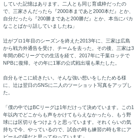
していた記憶はあります。二人とも同じ育成枠だったの
で、三家さんだったら『2000本まであと2000本だ』とか、
自分だったら『200勝まであと200勝だ』とか、本当にバカ
なことばかり話していましたね」
辻がプロ1年目のシーズンを終えた2013年に、三家は広島
から戦力外通告を受け、チームを去った。その後、三家は3
年間のBCリーグでの生活を経て、2017年に千葉ロッテで
NPBに復帰。その年に1軍の公式戦出場も果たした。
自分もそこに続きたい。そんな強い想いをしたためる様
に、辻は翌日のSNSに二人のツーショット写真をアップし
た。
「僕の中ではBCリーグは1年だけって決めています。この1
年以内でどこからも声をかけてもらえなかったら、もう野
球には区切りをつけようと思っています。それくらいの気
持ちで今、やっているので、試合の時も練習の時も常にア
ピールの場だと思ってやっています」