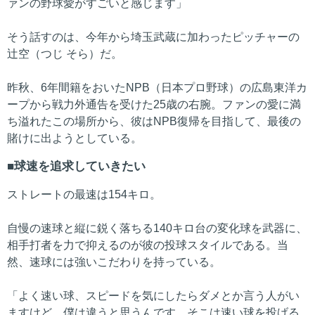
ァンの野球愛がすごいと感じます」
そう話すのは、今年から埼玉武蔵に加わったピッチャーの
辻空（つじ そら）だ。
昨秋、6年間籍をおいたNPB（日本プロ野球）の広島東洋カ
ープから戦力外通告を受けた25歳の右腕。ファンの愛に満
ち溢れたこの場所から、彼はNPB復帰を目指して、最後の
賭けに出ようとしている。
球速を追求していきたい
ストレートの最速は154キロ。
自慢の速球と縦に鋭く落ちる140キロ台の変化球を武器に、
相手打者を力で抑えるのが彼の投球スタイルである。当
然、速球には強いこだわりを持っている。
「よく速い球、スピードを気にしたらダメとか言う人がい
ますけど、僕は違うと思うんです。そこは速い球を投げる