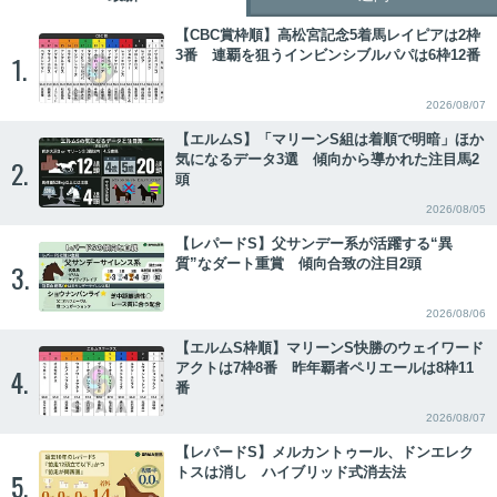
【CBC賞枠順】高松宮記念5着馬レイピアは2枠
3番 連覇を狙うインビンシブルパパは6枠12番
1.
2026/08/07
【エルムS】「マリーンS組は着順で明暗」ほか
気になるデータ3選 傾向から導かれた注目馬2
2.
頭
2026/08/05
【レパードS】父サンデー系が活躍する“異
質”なダート重賞 傾向合致の注目2頭
3.
2026/08/06
【エルムS枠順】マリーンS快勝のウェイワード
アクトは7枠8番 昨年覇者ペリエールは8枠11
4.
番
2026/08/07
【レパードS】メルカントゥール、ドンエレク
トスは消し ハイブリッド式消去法
5.