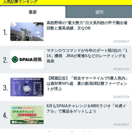
人気記事ランキング
最新
週間
高校野球の“最大勢力”日大系列校の甲子園出場
回数と最高成績、主なOB
1.
2023/08/12
マテンロウコマンドが今年のダート戦3位の「1
14」獲得 JRAが東海Sなどのレーティングを
2.
発表
2026/07/30
【関屋記念】「前走サマーマイルで5番人気内」
は連対率50%超 夏の新潟2戦2勝ファーヴェン
3.
トが浮上
2026/07/23
8月もSPAIAチャレンジ＆MBSラジオ「AI虎イ
アル」で賞品をゲットしよう
4.
2026/08/02