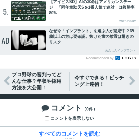
【アイビスSD】AIの本命はアメリカンステー
ジ 「同年韋駄天Sを1番人気で連対」は複勝率
5.
80%
2026/08/02
なぜ今「インプラント」を選ぶ人が急増中？65
歳以上の方は要確認。抜けた歯の放置は驚きの
AD
リスク
あんしんインプラント
Recommended by
プロ野球の審判ってど
今すぐできる！ピッチ


んな仕事？年収や採用
ング上達術！
方法を大公開！
コメント

（0件）
コメントを表示しない
すべてのコメントを読む