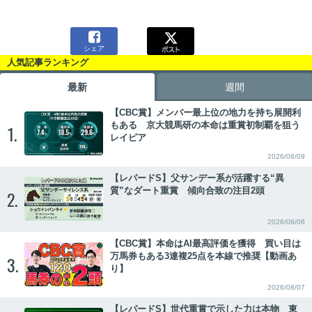

シェア
人気記事ランキング
最新
週間
【CBC賞】メンバー最上位の地力を持ち展開利
もある 京大競馬研の本命は重賞初制覇を狙う
1.
レイピア
2026/08/09
【レパードS】父サンデー系が活躍する“異
質”なダート重賞 傾向合致の注目2頭
2.
2026/08/06
【CBC賞】本命はAI最高評価を獲得 買い目は
万馬券もある3連複25点を本線で推奨【動画あ
3.
り】
2026/08/07
【レパードS】世代重賞で示した力は本物 東