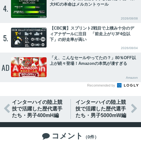
大HCの本命はメルカントゥール
4.
2026/08/08
【CBC賞】スプリント2戦目で上積み十分のデ
ィアナザールに注目 「前走上がり3F4位以
5.
下」の好走率が高い
2026/08/04
「え、こんなセールやってたの？」80％OFF以
上が続々登場！Amazonの本気が凄すぎる
AD
Amazon
Recommended by
インターハイの陸上競
インターハイの陸上競


技で活躍した歴代選手
技で活躍した歴代選手
たち・男子400mH編
たち・男子5000mW編
コメント

（0件）