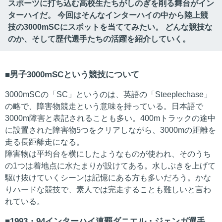
スポーツに打ち込む高校生たちがしのぎを削る舞台がイン
ターハイだ。 今回はそんなインターハイの中から陸上競
技の3000mSCにスポットを当ててみたい。 どんな競技な
のか、そして歴代選手たちの活躍を紹介していく。
男子3000mSCという競技について
3000mSCの「SC」というのは、英語の「Steeplechase」
の略で、障害物競走という意味を持っている。日本語で
3000m障害と表記されることも多い。400mトラックの途中
に設置された障害物5つをクリアしながら、3000mの距離を
走る長距離走になる。
障害物は平均台を横にしたようなものが使われ、そのうち
の1つは着地点に水たまりが設けてある。水しぶきを上げて
駆け抜けていくシーンは記憶にある方も多いだろう。かな
りハードな競技で、素人では完走することも難しいと言わ
れている。
1993・94インターハイ連覇ダニエル・ジェンガ選手