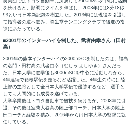
実業団ではトヨタ自動車に所属して3000mSCを中心に活動
を続けると、順調にタイムを伸ばし、2003年には8分18秒
93という日本新記録を樹立した。2013年には現役を引退し
て指導者の道へ進み、資生堂ランニングクラブで後進の指
導にあたっている。
2001年のインターハイを制した、武者由幸さん（田村
高）
2001年の熊本インターハイの3000mSCを制したのは、福島
の名門・田村高の武者由幸（むしゃ よしゆき）さんだっ
た。日本大学に進学後も3000mSCを中心に活動しながら、
4年連続で箱根駅伝を走るなど活躍した。4年生の時には陸
上部の主将として全日本大学駅伝で優勝するなど、選手と
しても人間的にも成長を遂げている。
大学卒業後はトヨタ自動車で競技を続けるが、2008年に引
退。その後は室蘭大谷高の陸上部コーチ、日本大学の陸上
部コーチと経験を積み、2016年からは日本大学の監督に就
任している。