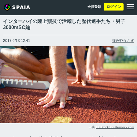
ログイン
会員登録
インターハイの陸上競技で活躍した歴代選手たち・男子
3000mSC編
2017 6/13 12:41
茶色野うさぎ
出典
FS Stock/Shutterstock.com