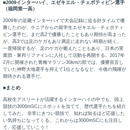
2009インターハイ、エゼキエル・チェボティビン選手
（福岡第一高）
2009年の近畿インターハイで大会記録に迫る好タイムで優
勝したのが、ケニアからの留学生エゼキエル・チェボティ
ビン選手だ。まだ高2で優勝したこともあり期待が高まった
が、高3では足のケガもあり満足に走れない時期が続く。
一度帰国するが、足のケガが癒えたこともあり、日本の実
業団・東邦リファインに入社して活動を再開する。2017年
2月に開催された青梅マラソン30kmの部では、優勝宣言し
ていた神野大地選手を抑えて1位となるなど、今後の飛躍が
期待される選手だ。
まとめ
高校生アスリートが活躍するインターハイの中でも、陸上
競技の3000mSCにスポットを当てて、歴代選手たちを紹介
してみた。 非常にきつい競技で、知れば知るほど応援した
い気持ちになってくる。 これからは3000mSCにも注目し
て、応援していこう！