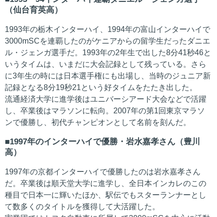
（仙台育英高）
1993年の栃木インターハイ、1994年の富山インターハイで
3000mSCを連覇したのがケニアからの留学生だったダニエ
ル・ジェンガ選手だ。1993年の2年生で出した8分41秒46と
いうタイムは、いまだに大会記録として残っている。さら
に3年生の時には日本選手権にも出場し、当時のジュニア新
記録となる8分19秒21という好タイムをたたき出した。
流通経済大学に進学後はユニバーシアード大会などで活躍
し、卒業後はマラソンに転向。2007年の第1回東京マラソ
ンで優勝し、初代チャンピオンとして名前を刻んだ。
1997年のインターハイで優勝・岩水嘉孝さん（豊川
高）
1997年の京都インターハイで優勝したのは岩水嘉孝さん
だ。卒業後は順天堂大学に進学し、全日本インカレのこの
種目で日本一に輝いたほか、駅伝でもスターランナーとし
て数多くのタイトルを獲得して大活躍した。