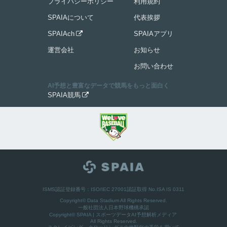
プライバシーポリシー
利用規約
SPAIAについて
代表挨拶
SPAIAch
SPAIAアプリ

運営会社
お知らせ
お問い合わせ
AI予想と豊富なデータで競馬をもっと面白く
SPAIA競馬

ISMS認証登録番号：ISO/IEC 27001認証取得 No.ISA IS 0311
Copyright© Data Stadium All Rights Reserved.
一般社団法人日本野球機構承認
Copyright©
SPAIA | スポーツデータAI予想解析メディア
All Rights Reserved.