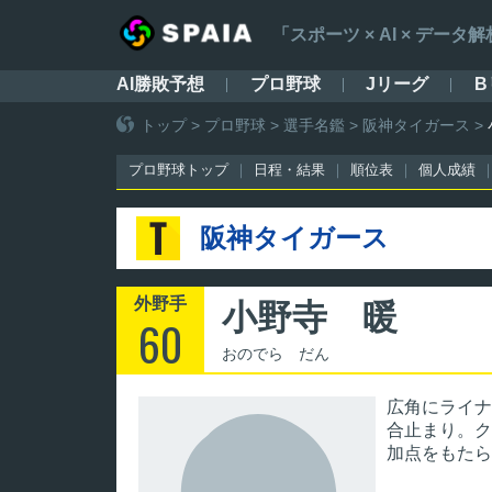
「スポーツ × AI × デ
AI勝敗予想
プロ野球
Jリーグ
B
トップ
>
プロ野球
>
選手名鑑
>
阪神タイガース
>
プロ野球トップ
日程・結果
順位表
個人成績
阪神タイガース
外野手
小野寺 暖
60
おのでら だん
広角にライナ
合止まり。ク
加点をもたら