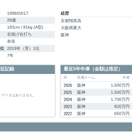
1998/03/17
経歴
28歳
京都翔英高
183cm / 81kg (A型)
大阪商業大
右投げ右打ち
阪神
奈良
順位
2019年（育）1位
7年
近記録
最近5年年俸（金額は推定）
年
所属チーム
年俸
2026
阪神
1,500万円
2025
阪神
1,500万円
データはありません。
2024
阪神
1,700万円
2023
阪神
820万円
2022
阪神
650万円
2021
阪神
300万円