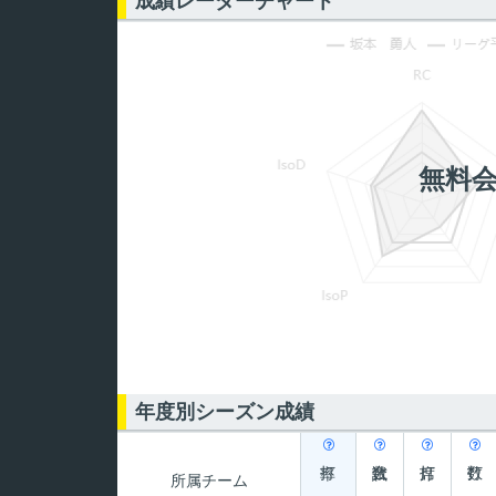
成績レーダーチャート
無料
年度別シーズン成績




所属チーム