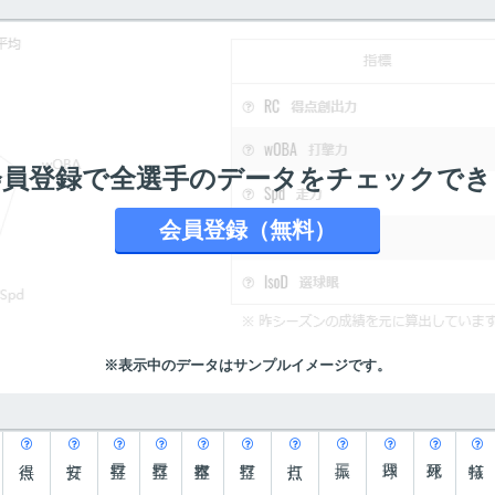
会員登録で全選手のデータをチェックでき
会員登録（無料）
※表示中のデータはサンプルイメージです。










