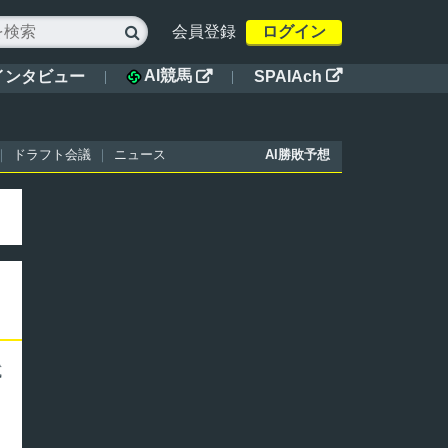
会員登録
ログイン

AI競馬
インタビュー
SPAIAch


ドラフト会議
ニュース
AI勝敗予想
試