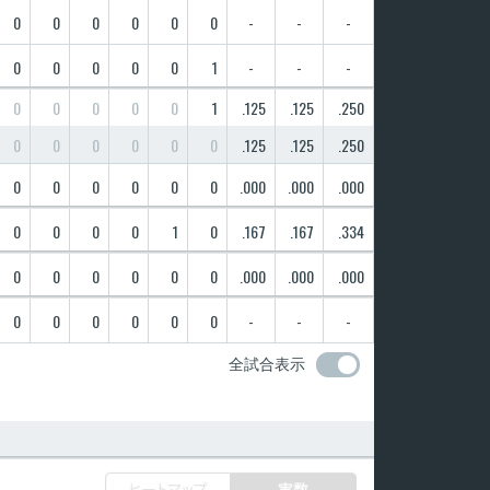
0
0
0
0
0
0
-
-
-
0
0
0
0
0
1
-
-
-
0
0
0
0
0
1
.125
.125
.250
0
0
0
0
0
0
.125
.125
.250
0
0
0
0
0
0
.000
.000
.000
0
0
0
0
1
0
.167
.167
.334
0
0
0
0
0
0
.000
.000
.000
0
0
0
0
0
0
-
-
-
全試合表示