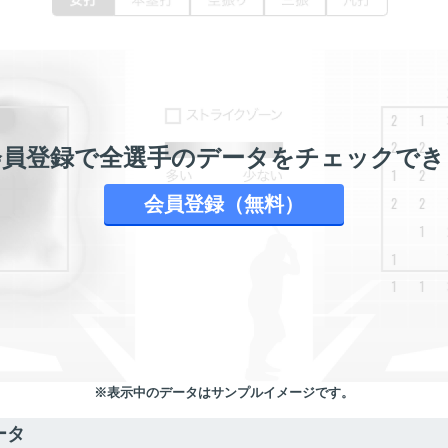
会員登録で全選手のデータをチェックでき
会員登録（無料）
※表示中のデータはサンプルイメージです。
ータ