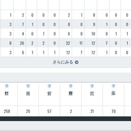
1
2
0
0
0
2
1
8
0
0
0
3
7
1
0
0
8
0
9
1
0
0
3
4
0
1
0
6
0
10
0
1
1
8
26
2
2
0
32
11
12
7
0
1
3
6
1
1
1
12
7
12
1
0
0
さらにみる






258
25
57
2
21
70