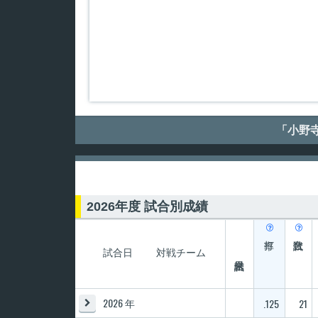
2025/4/24
出場選手登録抹消
2025/4/15
出場選手登録
2025/4/1
出場選手登録抹消
2025/3/27
出場選手登録
2024/8/21
出場選手登録
2024/6/7
出場選手登録抹消
2024/5/28
出場選手登録
2024/5/9
出場選手登録抹消
「小野
2024/3/28
出場選手登録
2023/10/18
出場選手登録
2023/10/5
出場選手登録抹消
2023/7/5
出場選手登録
2026年度 試合別成績
2023/6/19
出場選手登録抹消
2023/5/30
出場選手登録


2023/5/19
出場選手登録抹消
試合日
対戦チーム
2023/5/2
出場選手登録
2022/8/14
出場選手登録抹消
2022/8/10
出場選手登録
2026 年
.125
21
2022/6/23
出場選手登録抹消