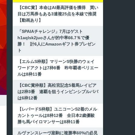
【CBC賞】本命はAI最高評価を獲得 買い
目は万馬券もある3連複25点を本線で推奨
【動画あり】
「SPAIAチャレンジ」7月はゲスト
h1aqlsk2juoさんが的中率66.7％で優
勝！ 計6人にAmazonギフト券プレゼン
ト
【エルムS枠順】マリーンS快勝のウェイ
ワードアクトは7枠8番 昨年覇者ペリエー
ルは8枠11番
【CBC賞枠順】高松宮記念5着馬レイピア
は2枠3番 連覇を狙うインビンシブルパパ
は6枠12番
【レパードS枠順】ユニコーンS2着のメル
カントゥールは8枠12番 全日本2歳優駿
勝ち馬パイロマンサーは8枠11番
ルヴァンスレーヴ産駒に複勝率60%の必見