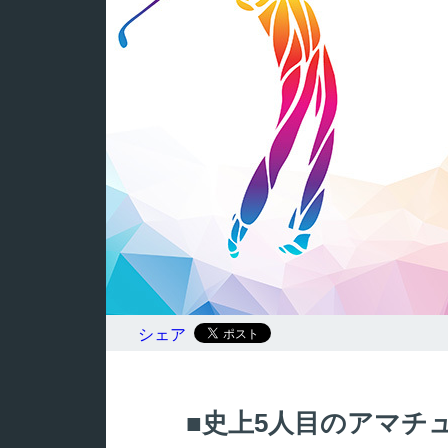
シェア
史上5人目のアマチ