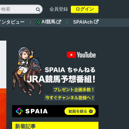
会員登録
ログイン

AI競馬
インタビュー
SPAIAch


新着記事