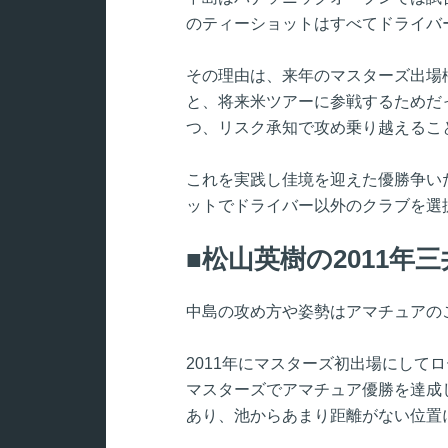
のティーショットはすべてドライバ
その理由は、来年のマスターズ出場
と、将来米ツアーに参戦するためだ
つ、リスク承知で攻め乗り越えるこ
これを実践し佳境を迎えた優勝争い
ットでドライバー以外のクラブを選
松山英樹の2011年
中島の攻め方や姿勢はアマチュアの
2011年にマスターズ初出場にしてロ
マスターズでアマチュア優勝を達成
あり、池からあまり距離がない位置