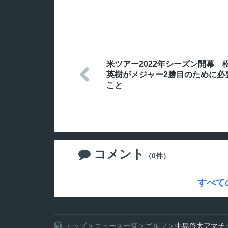
米ツアー2022年シーズン開幕 

英樹がメジャー2勝目のために必
こと
コメント

（0件）
すべて
トップ
>
ニュース一覧
>
ゴルフ
>
中島啓太アマチ