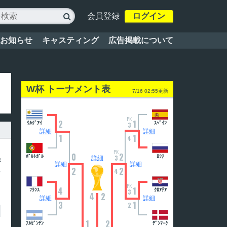
会員登録
ログイン

お知らせ
キャスティング
広告掲載について
W杯 トーナメント表
7/16 02:55更新
PK
2
1
ｳﾙｸﾞｱｲ
ｽﾍﾟｲﾝ
3
詳細
詳細
1
1
4
、
PK
0
2
ﾎﾟﾙﾄｶﾞﾙ
3
ﾛｼｱ
詳細
が
詳細
詳細
2
2
ネ
4
PK
4
1
ﾌﾗﾝｽ
ｸﾛｱﾁｱ
3
4
2
詳細
詳細
3
1
2
1
2
ｱﾙｾﾞﾝﾁﾝ
ﾃﾞﾝﾏｰｸ