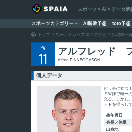
「スポーツ × AI × デ
スポーツカテゴリー
AI勝敗予想
toto予想

トップ
ワールドカップ ロシア大会
出場国一
FW
アルフレッド 
11
Alfred FINNBOGASON
個人データ
ピッチに立つ
ＦＷ陣で唯一
光る。しかし
ットを揺らし
生年月日
身長／体重
出身地