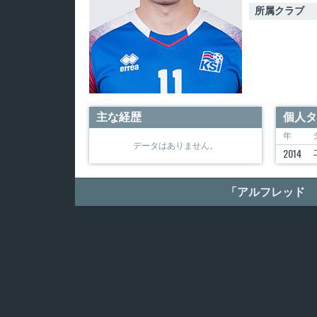
所属クラブ
主な経歴
個人タ
年
データはありません。
2014
「アルフレッド 