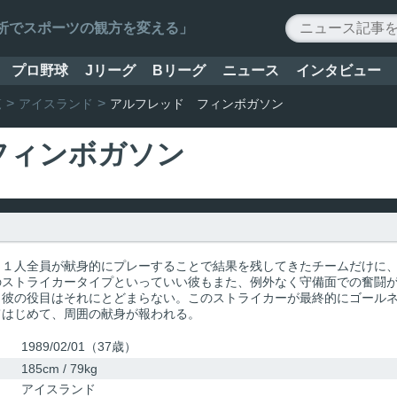
ータ解析でスポーツの観方を変える」
プロ野球
Jリーグ
Bリーグ
ニュース
インタビュー
覧
アイスランド
アルフレッド フィンボガソン
フィンボガソン
１１人全員が献身的にプレーすることで結果を残してきたチームだけに
のストライカータイプといっていい彼もまた、例外なく守備面での奮闘
、彼の役目はそれにとどまらない。このストライカーが最終的にゴール
てはじめて、周囲の献身が報われる。
1989/02/01（37歳）
185cm / 79kg
アイスランド