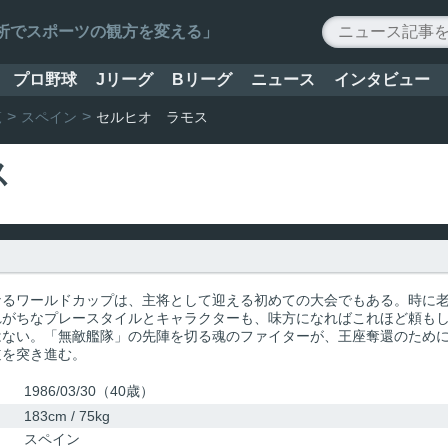
ータ解析でスポーツの観方を変える」
プロ野球
Jリーグ
Bリーグ
ニュース
インタビュー
覧
スペイン
セルヒオ ラモス
ス
なるワールドカップは、主将として迎える初めての大会でもある。時に
れがちなプレースタイルとキャラクターも、味方になればこれほど頼も
はない。「無敵艦隊」の先陣を切る魂のファイターが、王座奪還のため
道を突き進む。
1986/03/30（40歳）
183cm / 75kg
スペイン