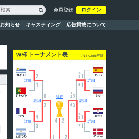
会員登録
ログイン

お知らせ
キャスティング
広告掲載について
W杯 トーナメント表
7/16 02:55更新
PK
2
1
ｳﾙｸﾞｱｲ
ｽﾍﾟｲﾝ
3
詳細
詳細
1
1
4
老
PK
0
2
ﾎﾟﾙﾄｶﾞﾙ
3
ﾛｼｱ
詳細
し
詳細
詳細
2
2
に
4
PK
4
1
ﾌﾗﾝｽ
ｸﾛｱﾁｱ
3
4
2
詳細
詳細
3
1
2
1
2
ｱﾙｾﾞﾝﾁﾝ
ﾃﾞﾝﾏｰｸ