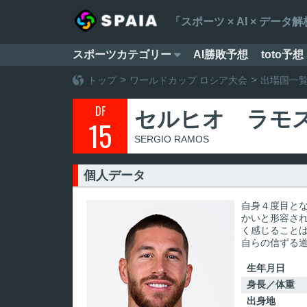
「スポーツ × AI × デ
スポーツカテゴリー
AI勝敗予想
toto予想

トップ
ワールドカップ ロシア大会
出場国一
DF
セルヒオ ラモ
15
SERGIO RAMOS
個人データ
自身４度目と
かいと形容さ
く感じること
自らの信ずる
生年月日
身長／体重
出身地